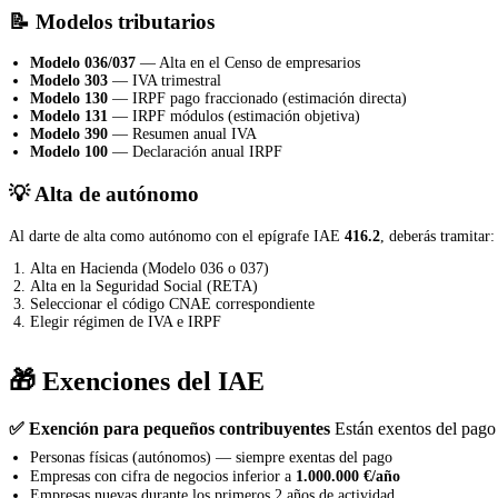
📝 Modelos tributarios
Modelo 036/037
— Alta en el Censo de empresarios
Modelo 303
— IVA trimestral
Modelo 130
— IRPF pago fraccionado (estimación directa)
Modelo 131
— IRPF módulos (estimación objetiva)
Modelo 390
— Resumen anual IVA
Modelo 100
— Declaración anual IRPF
💡 Alta de autónomo
Al darte de alta como autónomo con el epígrafe IAE
416.2
, deberás tramitar:
Alta en Hacienda (Modelo 036 o 037)
Alta en la Seguridad Social (RETA)
Seleccionar el código CNAE correspondiente
Elegir régimen de IVA e IRPF
🎁 Exenciones del IAE
✅ Exención para pequeños contribuyentes
Están exentos del pago 
Personas físicas (autónomos) — siempre exentas del pago
Empresas con cifra de negocios inferior a
1.000.000 €/año
Empresas nuevas durante los primeros 2 años de actividad