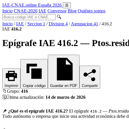
IAE-CNAE
.online
España 2026
☰
Inicio
CNAE-2026
IAE
Conversor
Blog
Quiénes somos
🔍
Inicio
/
IAE
/
Seccion 1
/
Division 4
/
Agrupacion 41
/
416.2
IAE
416.2
Epígrafe IAE 416.2 — Ptos.resi
Imprimir
Copiar código
Guardar en PDF
Compartir
📁
Grupo:
416
🗓️
Última actualización:
14 de marzo de 2026
📌 ¿Qué es el epígrafe IAE 416.2?
El epígrafe
—
Ptos.resid
416.2
Todo autónomo o empresa que inicie una actividad económica debe dars