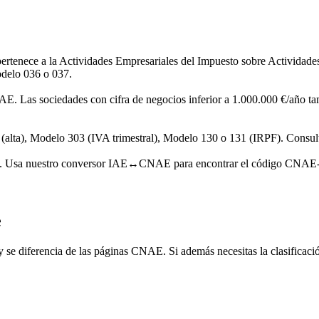
ertenece a la Actividades Empresariales del Impuesto sobre Activida
odelo 036 o 037.
AE. Las sociedades con cifra de negocios inferior a 1.000.000 €/año tam
alta), Modelo 303 (IVA trimestral), Modelo 130 o 131 (IRPF). Consulta 
as. Usa nuestro conversor IAE↔CNAE para encontrar el código CNAE-2
e
 se diferencia de las páginas CNAE. Si además necesitas la clasificaci