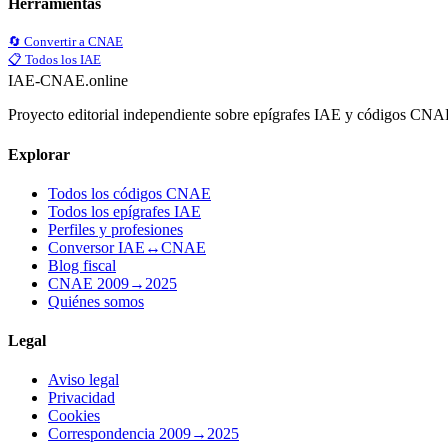
Herramientas
🔄 Convertir a CNAE
📋 Todos los IAE
IAE-CNAE
.online
Proyecto editorial independiente sobre epígrafes IAE y códigos CN
Explorar
Todos los códigos CNAE
Todos los epígrafes IAE
Perfiles y profesiones
Conversor IAE↔CNAE
Blog fiscal
CNAE 2009→2025
Quiénes somos
Legal
Aviso legal
Privacidad
Cookies
Correspondencia 2009→2025