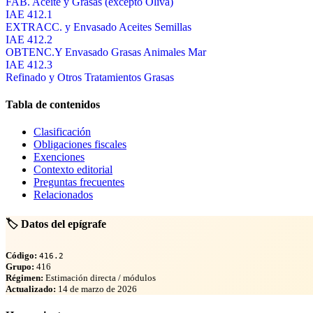
FAB. Aceite y Grasas (excepto Oliva)
IAE 412.1
EXTRACC. y Envasado Aceites Semillas
IAE 412.2
OBTENC.Y Envasado Grasas Animales Mar
IAE 412.3
Refinado y Otros Tratamientos Grasas
Tabla de contenidos
Clasificación
Obligaciones fiscales
Exenciones
Contexto editorial
Preguntas frecuentes
Relacionados
🏷️ Datos del epígrafe
Código:
416.2
Grupo:
416
Régimen:
Estimación directa / módulos
Actualizado:
14 de marzo de 2026