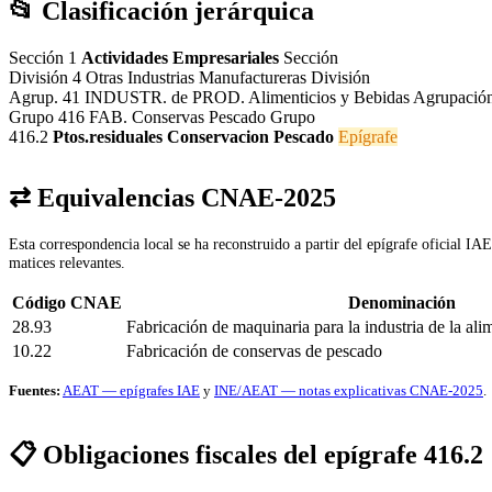
📂 Clasificación jerárquica
Sección 1
Actividades Empresariales
Sección
División 4
Otras Industrias Manufactureras
División
Agrup. 41
INDUSTR. de PROD. Alimenticios y Bebidas
Agrupació
Grupo 416
FAB. Conservas Pescado
Grupo
416.2
Ptos.residuales Conservacion Pescado
Epígrafe
⇄ Equivalencias CNAE-2025
Esta correspondencia local se ha reconstruido a partir del epígrafe oficial I
matices relevantes.
Código CNAE
Denominación
28.93
Fabricación de maquinaria para la industria de la ali
10.22
Fabricación de conservas de pescado
Fuentes:
AEAT — epígrafes IAE
y
INE/AEAT — notas explicativas CNAE-2025
.
📋 Obligaciones fiscales del epígrafe 416.2