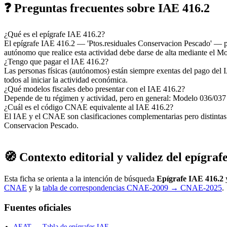
❓ Preguntas frecuentes sobre IAE 416.2
¿Qué es el epígrafe IAE 416.2?
El epígrafe IAE 416.2 — 'Ptos.residuales Conservacion Pescado' — p
autónomo que realice esta actividad debe darse de alta mediante el M
¿Tengo que pagar el IAE 416.2?
Las personas físicas (autónomos) están siempre exentas del pago del I
todos al iniciar la actividad económica.
¿Qué modelos fiscales debo presentar con el IAE 416.2?
Depende de tu régimen y actividad, pero en general: Modelo 036/037 (
¿Cuál es el código CNAE equivalente al IAE 416.2?
El IAE y el CNAE son clasificaciones complementarias pero distint
Conservacion Pescado.
🧭 Contexto editorial y validez del epígraf
Esta ficha se orienta a la intención de búsqueda
Epígrafe IAE 416.2
y
CNAE
y la
tabla de correspondencias CNAE-2009 → CNAE-2025
.
Fuentes oficiales
AEAT — Tabla de epígrafes IAE