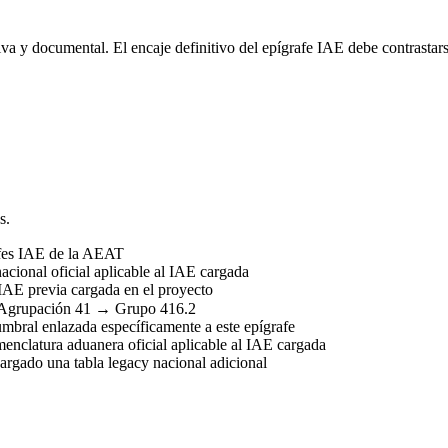
va y documental. El encaje definitivo del epígrafe IAE debe contrastars
s.
afes IAE de la AEAT
acional oficial aplicable al IAE cargada
IAE previa cargada en el proyecto
Agrupación 41 → Grupo 416.2
umbral enlazada específicamente a este epígrafe
nclatura aduanera oficial aplicable al IAE cargada
rgado una tabla legacy nacional adicional