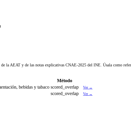
n
AE de la AEAT y de las notas explicativas CNAE-2025 del INE. Úsala como refere
Método
mentación, bebidas y tabaco
scored_overlap
Ver →
scored_overlap
Ver →