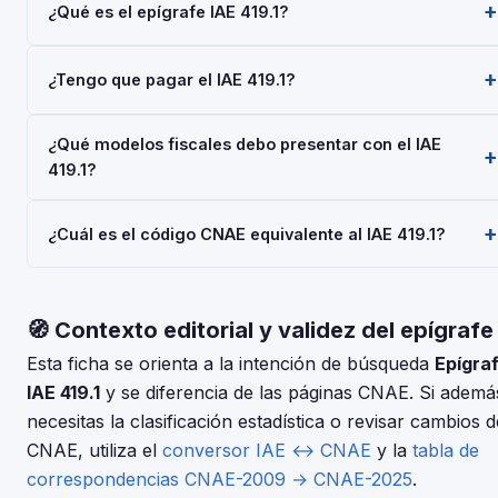
¿Qué es el epígrafe IAE 419.1?
El epígrafe IAE 419.1 — 'Industria del Pan y Bolleria' —
¿Tengo que pagar el IAE 419.1?
pertenece a la Actividades Empresariales del Impuesto
sobre Actividades Económicas (IAE), gestionado por la AEAT.
Las personas físicas (autónomos) están siempre exentas del
Toda empresa o autónomo que realice esta actividad debe
¿Qué modelos fiscales debo presentar con el IAE
pago del IAE. Las sociedades con cifra de negocios inferior
darse de alta mediante el Modelo 036 o 037.
419.1?
a 1.000.000 €/año también están exentas. No obstante, el
alta en el IAE es obligatoria para todos al iniciar la actividad
Depende de tu régimen y actividad, pero en general:
económica.
¿Cuál es el código CNAE equivalente al IAE 419.1?
Modelo 036/037 (alta), Modelo 303 (IVA trimestral), Modelo
130 o 131 (IRPF). Consulta con tu asesor fiscal para tu
El IAE y el CNAE son clasificaciones complementarias pero
situación concreta.
distintas. Usa nuestro conversor IAE↔CNAE para encontrar
🧭 Contexto editorial y validez del epígrafe
el código CNAE-2025 que corresponde al epígrafe 419.1 —
Industria del Pan y Bolleria.
Esta ficha se orienta a la intención de búsqueda
Epígra
IAE 419.1
y se diferencia de las páginas CNAE. Si ademá
necesitas la clasificación estadística o revisar cambios d
CNAE, utiliza el
conversor IAE ↔ CNAE
y la
tabla de
correspondencias CNAE-2009 → CNAE-2025
.