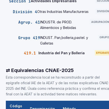
Sección 1
Actividades Empresariales
SECCIÓ
División 4
Otras Industrias Manufactureras
DIVISIÓ
Agrup. 41
INDUSTR. de PROD.
AGRUPACIÓ
Alimenticios y Bebidas
Grupo 419
INDUST. Pan,bolleria,pastel. y
GRUP
Galletas
419.1
Industria del Pan y Bolleria
EPÍGRAF
⇄ Equivalencias CNAE-2025
Esta correspondencia local se ha reconstruido a partir del
epígrafe oficial IAE de la AEAT y de las notas explicativas CNAE
2025 del INE. Úsala como referencia práctica y confirma el enca
final con la AEAT si la actividad tiene matices relevantes.
Código
Denominación
Método