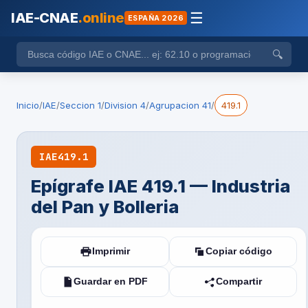
IAE-CNAE
.online
☰
ESPAÑA 2026
🔍
Inicio
/
IAE
/
Seccion 1
/
Division 4
/
Agrupacion 41
/
419.1
IAE
419.1
Epígrafe IAE 419.1 — Industria
del Pan y Bolleria
Imprimir
Copiar código
Guardar en PDF
Compartir