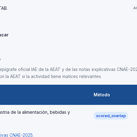
TAB.
A
ucar
5
epígrafe oficial IAE de la AEAT y de las notas explicativas CNAE-202
n la AEAT si la actividad tiene matices relevantes.
Método
stria de la alimentación, bebidas y
scored_overlap
ativas CNAE-2025
.