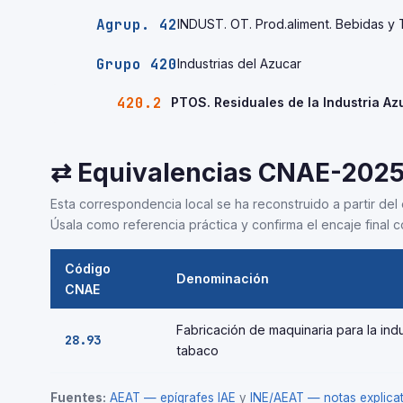
Agrup. 42
INDUST. OT. Prod.aliment. Bebidas y 
Grupo 420
Industrias del Azucar
420.2
PTOS. Residuales de la Industria Az
⇄ Equivalencias CNAE-202
Esta correspondencia local se ha reconstruido a partir del 
Úsala como referencia práctica y confirma el encaje final co
Código
Denominación
CNAE
Fabricación de maquinaria para la indu
28.93
tabaco
Fuentes:
AEAT — epígrafes IAE
y
INE/AEAT — notas explic