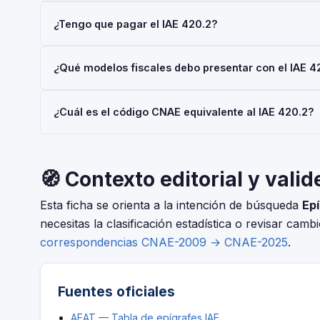
El epígrafe IAE 420.2 — 'PTOS. Residuales de la Industr
¿Tengo que pagar el IAE 420.2?
Actividades Económicas (IAE), gestionado por la AEAT.
mediante el Modelo 036 o 037.
Las personas físicas (autónomos) están siempre exentas 
¿Qué modelos fiscales debo presentar con el IAE 4
€/año también están exentas. No obstante, el alta en el I
Depende de tu régimen y actividad, pero en general: Mod
¿Cuál es el código CNAE equivalente al IAE 420.2?
Consulta con tu asesor fiscal para tu situación concreta.
El IAE y el CNAE son clasificaciones complementarias p
CNAE-2025 que corresponde al epígrafe 420.2 — PTOS. R
🧭 Contexto editorial y valid
Esta ficha se orienta a la intención de búsqueda
Epí
necesitas la clasificación estadística o revisar camb
correspondencias CNAE-2009 → CNAE-2025
.
Fuentes oficiales
AEAT — Tabla de epígrafes IAE