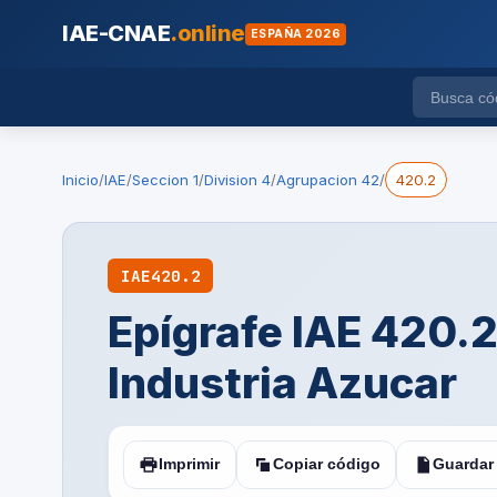
IAE-CNAE
.online
ESPAÑA 2026
Inicio
/
IAE
/
Seccion 1
/
Division 4
/
Agrupacion 42
/
420.2
IAE
420.2
Epígrafe IAE 420.2
Industria Azucar
Imprimir
Copiar código
Guardar