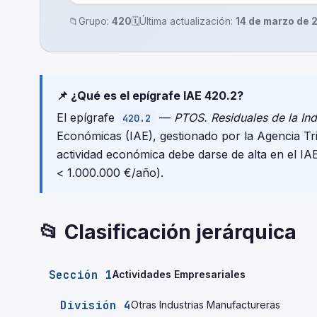
📁
Grupo:
420
🗓️
Última actualización:
14 de marzo de 
📌 ¿Qué es el epígrafe IAE 420.2?
El epígrafe
—
PTOS. Residuales de la Ind
420.2
Económicas (IAE), gestionado por la Agencia T
actividad económica debe darse de alta en el IA
< 1.000.000 €/año).
📂 Clasificación jerárquica
Sección 1
Actividades Empresariales
División 4
Otras Industrias Manufactureras