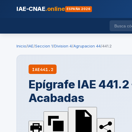
IAE-CNAE
.online
ESPAÑA 2026
Inicio
/
IAE
/
Seccion 1
/
Division 4
/
Agrupacion 44
/
441.2
IAE
441.2
Epígrafe IAE 441.2
Acabadas