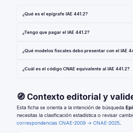
¿Qué es el epígrafe IAE 441.2?
El epígrafe IAE 441.2 — 'Cueros y Pieles Acabadas' — p
¿Tengo que pagar el IAE 441.2?
Económicas (IAE), gestionado por la AEAT. Toda empres
Modelo 036 o 037.
Las personas físicas (autónomos) están siempre exentas 
¿Qué modelos fiscales debo presentar con el IAE 4
€/año también están exentas. No obstante, el alta en el I
Depende de tu régimen y actividad, pero en general: Mod
¿Cuál es el código CNAE equivalente al IAE 441.2?
Consulta con tu asesor fiscal para tu situación concreta.
El IAE y el CNAE son clasificaciones complementarias p
CNAE-2025 que corresponde al epígrafe 441.2 — Cuero
🧭 Contexto editorial y valid
Esta ficha se orienta a la intención de búsqueda
Epí
necesitas la clasificación estadística o revisar camb
correspondencias CNAE-2009 → CNAE-2025
.