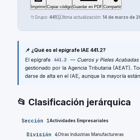
Imprimir
Copiar código
Guardar en PDF
Compartir
📁
Grupo:
441
🗓️
Última actualización:
14 de marzo de 
📌 ¿Qué es el epígrafe IAE 441.2?
El epígrafe
—
Cueros y Pieles Acabadas
441.2
gestionado por la Agencia Tributaria (AEAT). T
darse de alta en el IAE, aunque la mayoría está
📂 Clasificación jerárquica
Sección 1
Actividades Empresariales
División 4
Otras Industrias Manufactureras