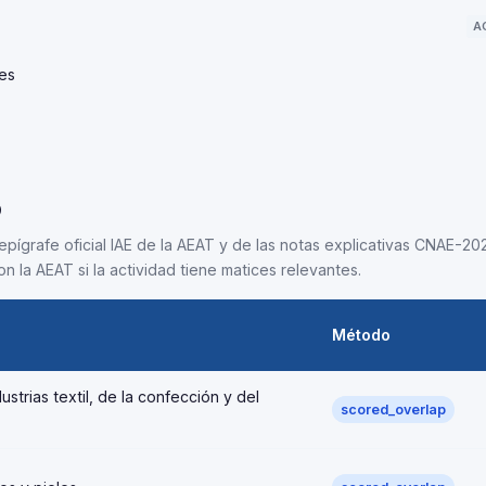
A
les
5
epígrafe oficial IAE de la AEAT y de las notas explicativas CNAE-202
n la AEAT si la actividad tiene matices relevantes.
Método
strias textil, de la confección y del
scored_overlap