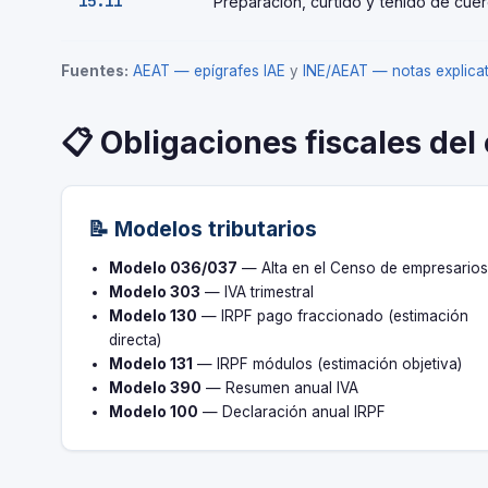
15.11
Preparación, curtido y teñido de cuer
Fuentes:
AEAT — epígrafes IAE
y
INE/AEAT — notas explic
📋 Obligaciones fiscales del
📝 Modelos tributarios
Modelo 036/037
— Alta en el Censo de empresario
Modelo 303
— IVA trimestral
Modelo 130
— IRPF pago fraccionado (estimación
directa)
Modelo 131
— IRPF módulos (estimación objetiva)
Modelo 390
— Resumen anual IVA
Modelo 100
— Declaración anual IRPF