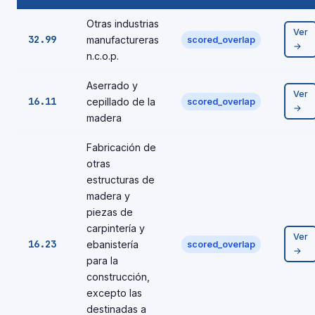
Otras industrias
Ver
32.99
manufactureras
scored_overlap
→
n.c.o.p.
Aserrado y
Ver
16.11
cepillado de la
scored_overlap
→
madera
Fabricación de
otras
estructuras de
madera y
piezas de
carpintería y
Ver
16.23
ebanistería
scored_overlap
→
para la
construcción,
excepto las
destinadas a