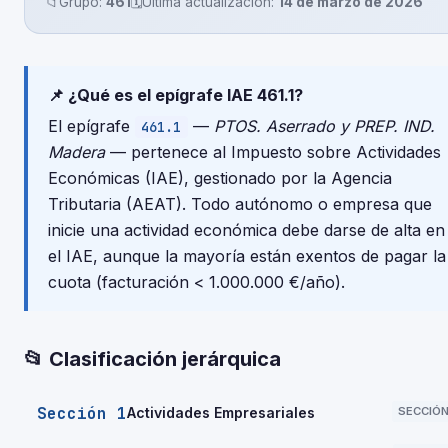
📁
Grupo:
461
🗓️
Última actualización:
14 de marzo de 2026
📌 ¿Qué es el epígrafe IAE 461.1?
El epígrafe
—
PTOS. Aserrado y PREP. IND.
461.1
Madera
— pertenece al Impuesto sobre Actividades
Económicas (IAE), gestionado por la Agencia
Tributaria (AEAT). Todo autónomo o empresa que
inicie una actividad económica debe darse de alta en
el IAE, aunque la mayoría están exentos de pagar la
cuota (facturación < 1.000.000 €/año).
📂 Clasificación jerárquica
Sección 1
Actividades Empresariales
SECCIÓ