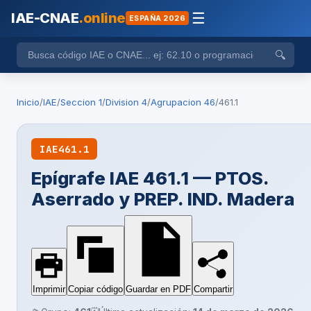
IAE-CNAE
.online
☰
ESPAÑA 2026
🔍
Inicio
/
IAE
/
Seccion 1
/
Division 4
/
Agrupacion 46
/
461.1
IAE
461.1
Epígrafe IAE 461.1 — PTOS.
Aserrado y PREP. IND. Madera
Imprimir
Copiar código
Guardar en PDF
Compartir