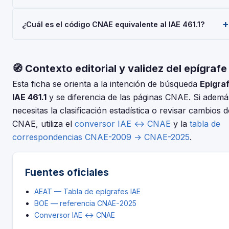
alta en el IAE es obligatoria para todos al iniciar la actividad
Depende de tu régimen y actividad, pero en general:
económica.
¿Cuál es el código CNAE equivalente al IAE 461.1?
Modelo 036/037 (alta), Modelo 303 (IVA trimestral), Modelo
130 o 131 (IRPF). Consulta con tu asesor fiscal para tu
El IAE y el CNAE son clasificaciones complementarias pero
situación concreta.
distintas. Usa nuestro conversor IAE↔CNAE para encontrar
🧭 Contexto editorial y validez del epígrafe
el código CNAE-2025 que corresponde al epígrafe 461.1 —
PTOS. Aserrado y PREP. IND. Madera.
Esta ficha se orienta a la intención de búsqueda
Epígra
IAE 461.1
y se diferencia de las páginas CNAE. Si ademá
necesitas la clasificación estadística o revisar cambios d
CNAE, utiliza el
conversor IAE ↔ CNAE
y la
tabla de
correspondencias CNAE-2009 → CNAE-2025
.
Fuentes oficiales
AEAT — Tabla de epígrafes IAE
BOE — referencia CNAE-2025
Conversor IAE ↔ CNAE