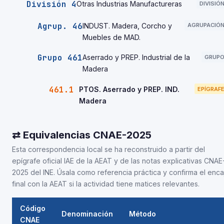
División 4
Otras Industrias Manufactureras
DIVISIÓ
Agrup. 46
INDUST. Madera, Corcho y
AGRUPACIÓ
Muebles de MAD.
Grupo 461
Aserrado y PREP. Industrial de la
GRUP
Madera
461.1
PTOS. Aserrado y PREP. IND.
EPÍGRAF
Madera
⇄ Equivalencias CNAE-2025
Esta correspondencia local se ha reconstruido a partir del
epígrafe oficial IAE de la AEAT y de las notas explicativas CNAE
2025 del INE. Úsala como referencia práctica y confirma el enca
final con la AEAT si la actividad tiene matices relevantes.
Código
Denominación
Método
CNAE