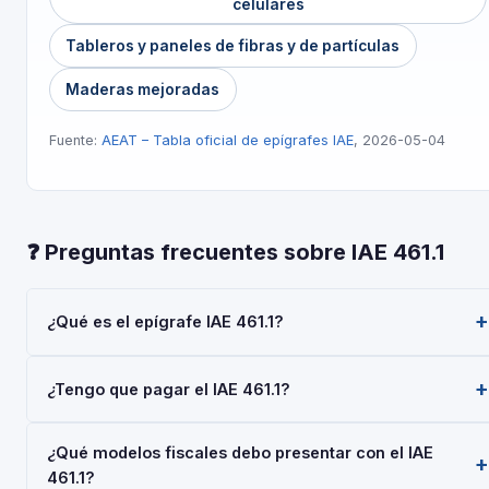
celulares
Tableros y paneles de fibras y de partículas
Maderas mejoradas
Fuente:
AEAT – Tabla oficial de epígrafes IAE
, 2026-05-04
❓ Preguntas frecuentes sobre IAE 461.1
¿Qué es el epígrafe IAE 461.1?
El epígrafe IAE 461.1 — 'PTOS. Aserrado y PREP. IND.
¿Tengo que pagar el IAE 461.1?
Madera' — pertenece a la Actividades Empresariales del
Impuesto sobre Actividades Económicas (IAE), gestionado
Las personas físicas (autónomos) están siempre exentas del
por la AEAT. Toda empresa o autónomo que realice esta
¿Qué modelos fiscales debo presentar con el IAE
pago del IAE. Las sociedades con cifra de negocios inferior
actividad debe darse de alta mediante el Modelo 036 o 037.
461.1?
a 1.000.000 €/año también están exentas. No obstante, el