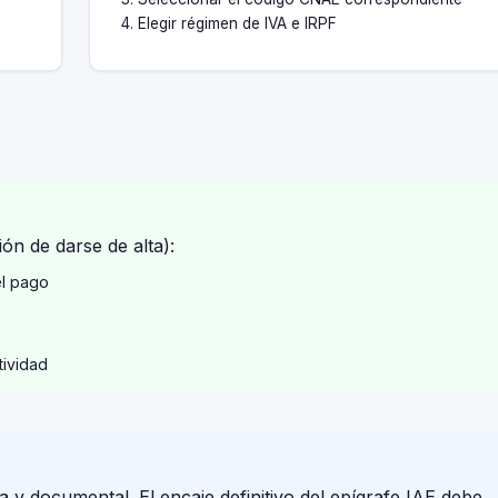
Elegir régimen de IVA e IRPF
ón de darse de alta):
el pago
tividad
a y documental. El encaje definitivo del epígrafe IAE debe