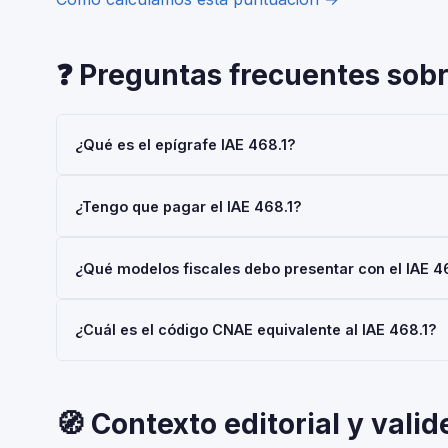
❓ Preguntas frecuentes sobr
¿Qué es el epígrafe IAE 468.1?
El epígrafe IAE 468.1 — 'FAB. Mobiliario de Madera para
¿Tengo que pagar el IAE 468.1?
Actividades Económicas (IAE), gestionado por la AEAT.
mediante el Modelo 036 o 037.
Las personas físicas (autónomos) están siempre exentas 
¿Qué modelos fiscales debo presentar con el IAE 4
€/año también están exentas. No obstante, el alta en el I
Depende de tu régimen y actividad, pero en general: Mod
¿Cuál es el código CNAE equivalente al IAE 468.1?
Consulta con tu asesor fiscal para tu situación concreta.
El IAE y el CNAE son clasificaciones complementarias p
CNAE-2025 que corresponde al epígrafe 468.1 — FAB. Mo
🧭 Contexto editorial y valid