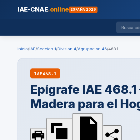
IAE-CNAE
.online
ESPAÑA 2026
Inicio
/
IAE
/
Seccion 1
/
Division 4
/
Agrupacion 46
/
468.1
IAE
468.1
Epígrafe IAE 468.1
Madera para el Ho