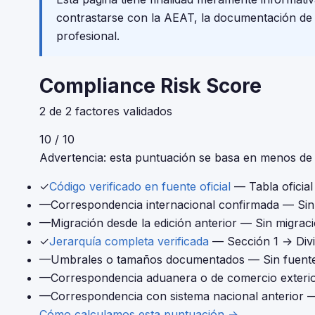
contrastarse con la AEAT, la documentación de tu
profesional.
Compliance Risk Score
2 de 2 factores validados
10 / 10
Advertencia: esta puntuación se basa en menos de 4
✓
Código verificado en fuente oficial
— Tabla oficia
—
Correspondencia internacional confirmada
— Sin 
—
Migración desde la edición anterior
— Sin migraci
✓
Jerarquía completa verificada
— Sección 1 → Div
—
Umbrales o tamaños documentados
— Sin fuente
—
Correspondencia aduanera o de comercio exteri
—
Correspondencia con sistema nacional anterior
—
Cómo calculamos esta puntuación →