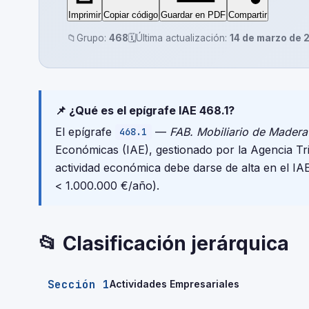
Imprimir
Copiar código
Guardar en PDF
Compartir
📁
Grupo:
468
🗓️
Última actualización:
14 de marzo de 
📌 ¿Qué es el epígrafe IAE 468.1?
El epígrafe
—
FAB. Mobiliario de Madera
468.1
Económicas (IAE), gestionado por la Agencia T
actividad económica debe darse de alta en el IA
< 1.000.000 €/año).
📂 Clasificación jerárquica
Sección 1
Actividades Empresariales