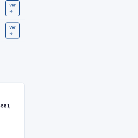
Ver
→
Ver
→
468.1
,