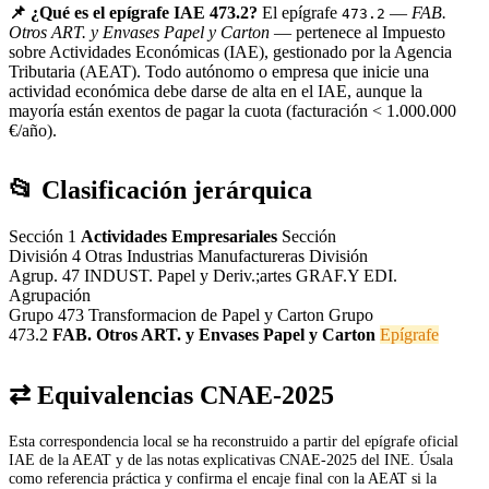
📌 ¿Qué es el epígrafe IAE 473.2?
El epígrafe
—
FAB.
473.2
Otros ART. y Envases Papel y Carton
— pertenece al Impuesto
sobre Actividades Económicas (IAE), gestionado por la Agencia
Tributaria (AEAT). Todo autónomo o empresa que inicie una
actividad económica debe darse de alta en el IAE, aunque la
mayoría están exentos de pagar la cuota (facturación < 1.000.000
€/año).
📂 Clasificación jerárquica
Sección 1
Actividades Empresariales
Sección
División 4
Otras Industrias Manufactureras
División
Agrup. 47
INDUST. Papel y Deriv.;artes GRAF.Y EDI.
Agrupación
Grupo 473
Transformacion de Papel y Carton
Grupo
473.2
FAB. Otros ART. y Envases Papel y Carton
Epígrafe
⇄ Equivalencias CNAE-2025
Esta correspondencia local se ha reconstruido a partir del epígrafe oficial
IAE de la AEAT y de las notas explicativas CNAE-2025 del INE. Úsala
como referencia práctica y confirma el encaje final con la AEAT si la