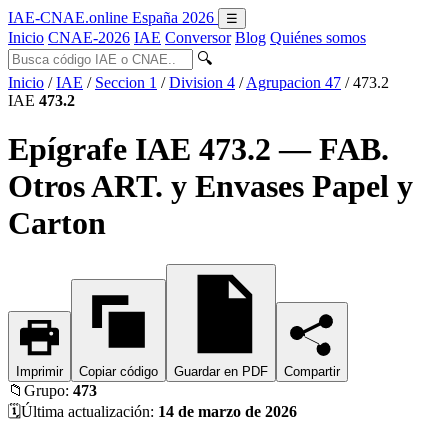
IAE-CNAE
.online
España 2026
☰
Inicio
CNAE-2026
IAE
Conversor
Blog
Quiénes somos
🔍
Inicio
/
IAE
/
Seccion 1
/
Division 4
/
Agrupacion 47
/
473.2
IAE
473.2
Epígrafe IAE 473.2 — FAB.
Otros ART. y Envases Papel y
Carton
Imprimir
Copiar código
Guardar en PDF
Compartir
📁
Grupo:
473
🗓️
Última actualización:
14 de marzo de 2026