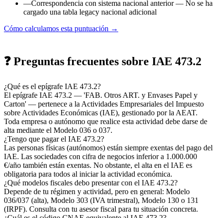
—
Correspondencia con sistema nacional anterior
— No se ha
cargado una tabla legacy nacional adicional
Cómo calculamos esta puntuación →
❓ Preguntas frecuentes sobre IAE 473.2
¿Qué es el epígrafe IAE 473.2?
El epígrafe IAE 473.2 — 'FAB. Otros ART. y Envases Papel y
Carton' — pertenece a la Actividades Empresariales del Impuesto
sobre Actividades Económicas (IAE), gestionado por la AEAT.
Toda empresa o autónomo que realice esta actividad debe darse de
alta mediante el Modelo 036 o 037.
¿Tengo que pagar el IAE 473.2?
Las personas físicas (autónomos) están siempre exentas del pago del
IAE. Las sociedades con cifra de negocios inferior a 1.000.000
€/año también están exentas. No obstante, el alta en el IAE es
obligatoria para todos al iniciar la actividad económica.
¿Qué modelos fiscales debo presentar con el IAE 473.2?
Depende de tu régimen y actividad, pero en general: Modelo
036/037 (alta), Modelo 303 (IVA trimestral), Modelo 130 o 131
(IRPF). Consulta con tu asesor fiscal para tu situación concreta.
¿Cuál es el código CNAE equivalente al IAE 473.2?