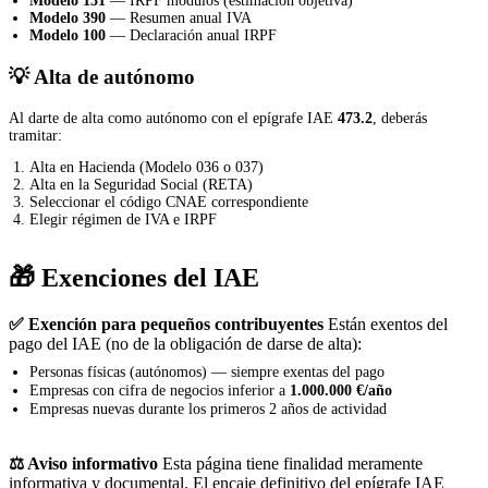
Modelo 131
— IRPF módulos (estimación objetiva)
Modelo 390
— Resumen anual IVA
Modelo 100
— Declaración anual IRPF
💡 Alta de autónomo
Al darte de alta como autónomo con el epígrafe IAE
473.2
, deberás
tramitar:
Alta en Hacienda (Modelo 036 o 037)
Alta en la Seguridad Social (RETA)
Seleccionar el código CNAE correspondiente
Elegir régimen de IVA e IRPF
🎁 Exenciones del IAE
✅ Exención para pequeños contribuyentes
Están exentos del
pago del IAE (no de la obligación de darse de alta):
Personas físicas (autónomos) — siempre exentas del pago
Empresas con cifra de negocios inferior a
1.000.000 €/año
Empresas nuevas durante los primeros 2 años de actividad
⚖️ Aviso informativo
Esta página tiene finalidad meramente
informativa y documental. El encaje definitivo del epígrafe IAE