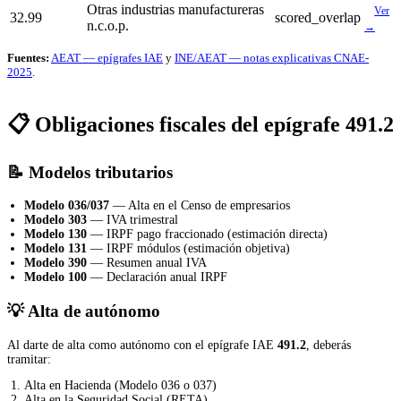
Otras industrias manufactureras
Ver
32.99
scored_overlap
n.c.o.p.
→
Fuentes:
AEAT — epígrafes IAE
y
INE/AEAT — notas explicativas CNAE-
2025
.
📋 Obligaciones fiscales del epígrafe 491.2
📝 Modelos tributarios
Modelo 036/037
— Alta en el Censo de empresarios
Modelo 303
— IVA trimestral
Modelo 130
— IRPF pago fraccionado (estimación directa)
Modelo 131
— IRPF módulos (estimación objetiva)
Modelo 390
— Resumen anual IVA
Modelo 100
— Declaración anual IRPF
💡 Alta de autónomo
Al darte de alta como autónomo con el epígrafe IAE
491.2
, deberás
tramitar:
Alta en Hacienda (Modelo 036 o 037)
Alta en la Seguridad Social (RETA)