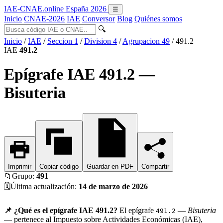
IAE-CNAE
.online
España 2026
☰
Inicio
CNAE-2026
IAE
Conversor
Blog
Quiénes somos
🔍
Inicio
/
IAE
/
Seccion 1
/
Division 4
/
Agrupacion 49
/
491.2
IAE
491.2
Epígrafe IAE 491.2 —
Bisuteria
Imprimir
Copiar código
Guardar en PDF
Compartir
📁
Grupo:
491
🗓️
Última actualización:
14 de marzo de 2026
📌 ¿Qué es el epígrafe IAE 491.2?
El epígrafe
—
Bisuteria
491.2
— pertenece al Impuesto sobre Actividades Económicas (IAE),