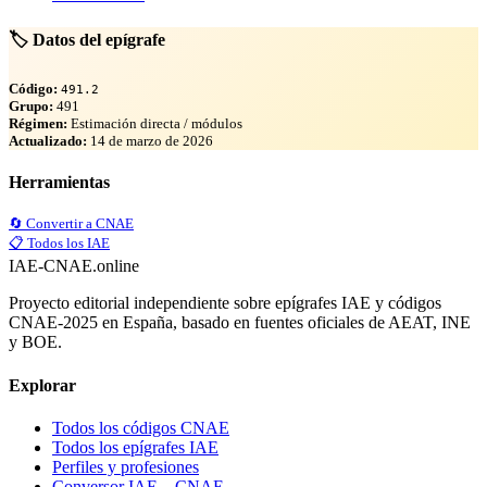
🏷️ Datos del epígrafe
Código:
491.2
Grupo:
491
Régimen:
Estimación directa / módulos
Actualizado:
14 de marzo de 2026
Herramientas
🔄 Convertir a CNAE
📋 Todos los IAE
IAE-CNAE
.online
Proyecto editorial independiente sobre epígrafes IAE y códigos
CNAE-2025 en España, basado en fuentes oficiales de AEAT, INE
y BOE.
Explorar
Todos los códigos CNAE
Todos los epígrafes IAE
Perfiles y profesiones
Conversor IAE↔CNAE