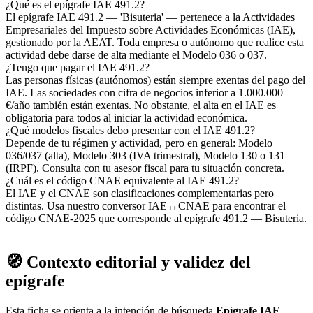
¿Qué es el epígrafe IAE 491.2?
El epígrafe IAE 491.2 — 'Bisuteria' — pertenece a la Actividades
Empresariales del Impuesto sobre Actividades Económicas (IAE),
gestionado por la AEAT. Toda empresa o autónomo que realice esta
actividad debe darse de alta mediante el Modelo 036 o 037.
¿Tengo que pagar el IAE 491.2?
Las personas físicas (autónomos) están siempre exentas del pago del
IAE. Las sociedades con cifra de negocios inferior a 1.000.000
€/año también están exentas. No obstante, el alta en el IAE es
obligatoria para todos al iniciar la actividad económica.
¿Qué modelos fiscales debo presentar con el IAE 491.2?
Depende de tu régimen y actividad, pero en general: Modelo
036/037 (alta), Modelo 303 (IVA trimestral), Modelo 130 o 131
(IRPF). Consulta con tu asesor fiscal para tu situación concreta.
¿Cuál es el código CNAE equivalente al IAE 491.2?
El IAE y el CNAE son clasificaciones complementarias pero
distintas. Usa nuestro conversor IAE↔CNAE para encontrar el
código CNAE-2025 que corresponde al epígrafe 491.2 — Bisuteria.
🧭 Contexto editorial y validez del
epígrafe
Esta ficha se orienta a la intención de búsqueda
Epígrafe IAE