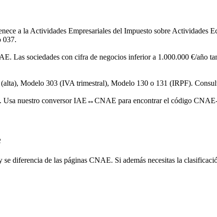
rtenece a la Actividades Empresariales del Impuesto sobre Actividade
o 037.
AE. Las sociedades con cifra de negocios inferior a 1.000.000 €/año tam
alta), Modelo 303 (IVA trimestral), Modelo 130 o 131 (IRPF). Consulta 
as. Usa nuestro conversor IAE↔CNAE para encontrar el código CNAE-20
e
 se diferencia de las páginas CNAE. Si además necesitas la clasificaci