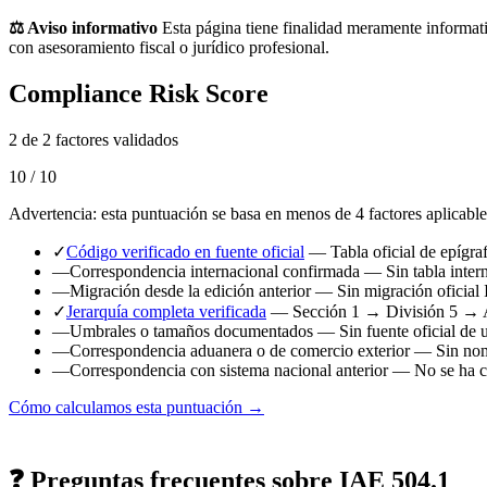
⚖️ Aviso informativo
Esta página tiene finalidad meramente informati
con asesoramiento fiscal o jurídico profesional.
Compliance Risk Score
2 de 2 factores validados
10 / 10
Advertencia: esta puntuación se basa en menos de 4 factores aplicable
✓
Código verificado en fuente oficial
— Tabla oficial de epígr
—
Correspondencia internacional confirmada
— Sin tabla intern
—
Migración desde la edición anterior
— Sin migración oficial 
✓
Jerarquía completa verificada
— Sección 1 → División 5 → 
—
Umbrales o tamaños documentados
— Sin fuente oficial de 
—
Correspondencia aduanera o de comercio exterior
— Sin nome
—
Correspondencia con sistema nacional anterior
— No se ha ca
Cómo calculamos esta puntuación →
❓ Preguntas frecuentes sobre IAE 504.1