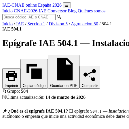
IAE-CNAE
.online
España 2026
☰
Inicio
CNAE-2026
IAE
Conversor
Blog
Quiénes somos
🔍
Inicio
/
IAE
/
Seccion 1
/
Division 5
/
Agrupacion 50
/
504.1
IAE
504.1
Epígrafe IAE 504.1 — Instalacio
Imprimir
Copiar código
Guardar en PDF
Compartir
📁
Grupo:
504
🗓️
Última actualización:
14 de marzo de 2026
📌 ¿Qué es el epígrafe IAE 504.1?
El epígrafe
—
Instalacion
504.1
autónomo o empresa que inicie una actividad económica debe darse de 