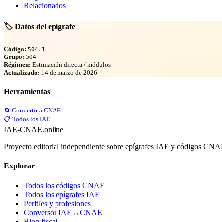
Relacionados
🏷️ Datos del epígrafe
Código:
504.1
Grupo:
504
Régimen:
Estimación directa / módulos
Actualizado:
14 de marzo de 2026
Herramientas
🔄 Convertir a CNAE
📋 Todos los IAE
IAE-CNAE
.online
Proyecto editorial independiente sobre epígrafes IAE y códigos CN
Explorar
Todos los códigos CNAE
Todos los epígrafes IAE
Perfiles y profesiones
Conversor IAE↔CNAE
Blog fiscal