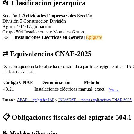
📂 Clasificación jerárquica
Sección 1
Actividades Empresariales
Sección
División 5
Construccion
División
Agrup. 50
50
Agrupación
Grupo 504
Instalaciones y Montajes
Grupo
504.1
Instalaciones Electricas en General
Epígrafe
⇄ Equivalencias CNAE-2025
Esta correspondencia local se ha reconstruido a partir del epígrafe oficial I
matices relevantes.
Código CNAE
Denominación
Método
43.21
Instalaciones eléctricas
manual_exact
Ver →
Fuentes:
AEAT — epígrafes IAE
y
INE/AEAT — notas explicativas CNAE-2025
.
📋 Obligaciones fiscales del epígrafe 504.1
📝 Modelos tributarios