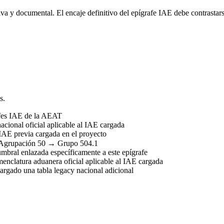
va y documental. El encaje definitivo del epígrafe IAE debe contrastars
s.
afes IAE de la AEAT
acional oficial aplicable al IAE cargada
IAE previa cargada en el proyecto
Agrupación 50 → Grupo 504.1
umbral enlazada específicamente a este epígrafe
nclatura aduanera oficial aplicable al IAE cargada
rgado una tabla legacy nacional adicional