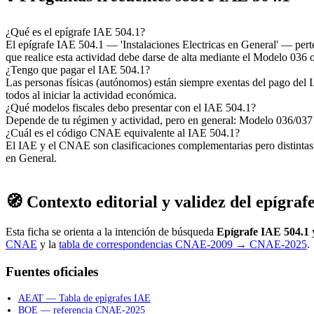
¿Qué es el epígrafe IAE 504.1?
El epígrafe IAE 504.1 — 'Instalaciones Electricas en General' — pe
que realice esta actividad debe darse de alta mediante el Modelo 036 
¿Tengo que pagar el IAE 504.1?
Las personas físicas (autónomos) están siempre exentas del pago del I
todos al iniciar la actividad económica.
¿Qué modelos fiscales debo presentar con el IAE 504.1?
Depende de tu régimen y actividad, pero en general: Modelo 036/037 (
¿Cuál es el código CNAE equivalente al IAE 504.1?
El IAE y el CNAE son clasificaciones complementarias pero distint
en General.
🧭 Contexto editorial y validez del epígraf
Esta ficha se orienta a la intención de búsqueda
Epígrafe IAE 504.1
y
CNAE
y la
tabla de correspondencias CNAE-2009 → CNAE-2025
.
Fuentes oficiales
AEAT — Tabla de epígrafes IAE
BOE — referencia CNAE-2025