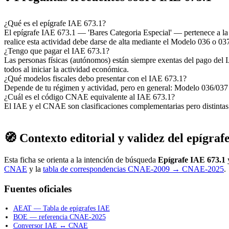
¿Qué es el epígrafe IAE 673.1?
El epígrafe IAE 673.1 — 'Bares Categoria Especial' — pertenece a l
realice esta actividad debe darse de alta mediante el Modelo 036 o 03
¿Tengo que pagar el IAE 673.1?
Las personas físicas (autónomos) están siempre exentas del pago del I
todos al iniciar la actividad económica.
¿Qué modelos fiscales debo presentar con el IAE 673.1?
Depende de tu régimen y actividad, pero en general: Modelo 036/037 (
¿Cuál es el código CNAE equivalente al IAE 673.1?
El IAE y el CNAE son clasificaciones complementarias pero distint
🧭 Contexto editorial y validez del epígraf
Esta ficha se orienta a la intención de búsqueda
Epígrafe IAE 673.1
y
CNAE
y la
tabla de correspondencias CNAE-2009 → CNAE-2025
.
Fuentes oficiales
AEAT — Tabla de epígrafes IAE
BOE — referencia CNAE-2025
Conversor IAE ↔ CNAE