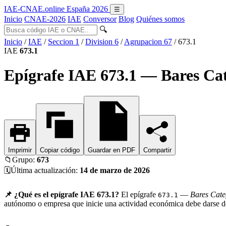
IAE-CNAE
.online
España 2026
☰
Inicio
CNAE-2026
IAE
Conversor
Blog
Quiénes somos
🔍
Inicio
/
IAE
/
Seccion 1
/
Division 6
/
Agrupacion 67
/
673.1
IAE
673.1
Epígrafe IAE 673.1 — Bares Cat
Imprimir
Copiar código
Guardar en PDF
Compartir
📁
Grupo:
673
🗓️
Última actualización:
14 de marzo de 2026
📌 ¿Qué es el epígrafe IAE 673.1?
El epígrafe
—
Bares Cate
673.1
autónomo o empresa que inicie una actividad económica debe darse de 