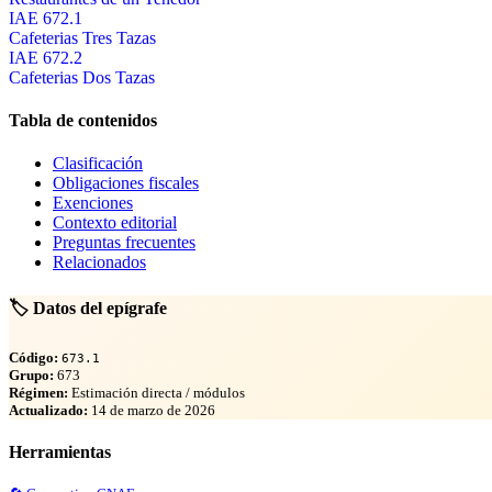
IAE 672.1
Cafeterias Tres Tazas
IAE 672.2
Cafeterias Dos Tazas
Tabla de contenidos
Clasificación
Obligaciones fiscales
Exenciones
Contexto editorial
Preguntas frecuentes
Relacionados
🏷️ Datos del epígrafe
Código:
673.1
Grupo:
673
Régimen:
Estimación directa / módulos
Actualizado:
14 de marzo de 2026
Herramientas