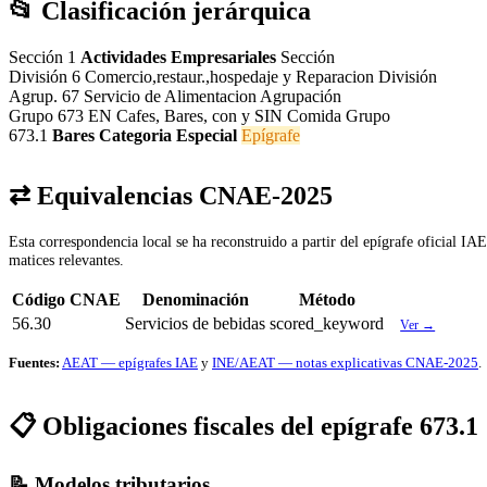
📂 Clasificación jerárquica
Sección 1
Actividades Empresariales
Sección
División 6
Comercio,restaur.,hospedaje y Reparacion
División
Agrup. 67
Servicio de Alimentacion
Agrupación
Grupo 673
EN Cafes, Bares, con y SIN Comida
Grupo
673.1
Bares Categoria Especial
Epígrafe
⇄ Equivalencias CNAE-2025
Esta correspondencia local se ha reconstruido a partir del epígrafe oficial I
matices relevantes.
Código CNAE
Denominación
Método
56.30
Servicios de bebidas
scored_keyword
Ver →
Fuentes:
AEAT — epígrafes IAE
y
INE/AEAT — notas explicativas CNAE-2025
.
📋 Obligaciones fiscales del epígrafe 673.1
📝 Modelos tributarios