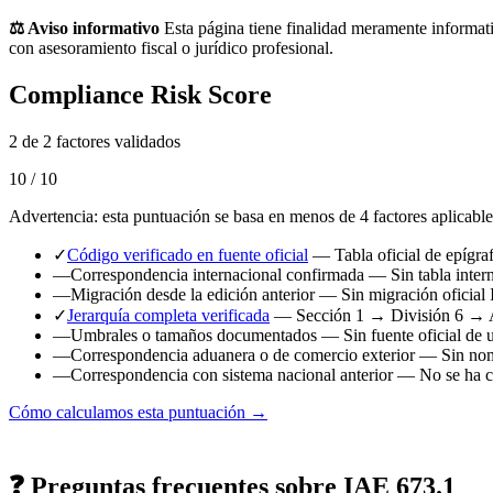
⚖️ Aviso informativo
Esta página tiene finalidad meramente informati
con asesoramiento fiscal o jurídico profesional.
Compliance Risk Score
2 de 2 factores validados
10 / 10
Advertencia: esta puntuación se basa en menos de 4 factores aplicable
✓
Código verificado en fuente oficial
— Tabla oficial de epígr
—
Correspondencia internacional confirmada
— Sin tabla intern
—
Migración desde la edición anterior
— Sin migración oficial 
✓
Jerarquía completa verificada
— Sección 1 → División 6 → 
—
Umbrales o tamaños documentados
— Sin fuente oficial de 
—
Correspondencia aduanera o de comercio exterior
— Sin nome
—
Correspondencia con sistema nacional anterior
— No se ha ca
Cómo calculamos esta puntuación →
❓ Preguntas frecuentes sobre IAE 673.1