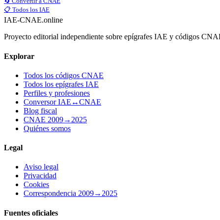
🔄 Convertir a CNAE
📋 Todos los IAE
IAE-CNAE
.online
Proyecto editorial independiente sobre epígrafes IAE y códigos CN
Explorar
Todos los códigos CNAE
Todos los epígrafes IAE
Perfiles y profesiones
Conversor IAE↔CNAE
Blog fiscal
CNAE 2009→2025
Quiénes somos
Legal
Aviso legal
Privacidad
Cookies
Correspondencia 2009→2025
Fuentes oficiales