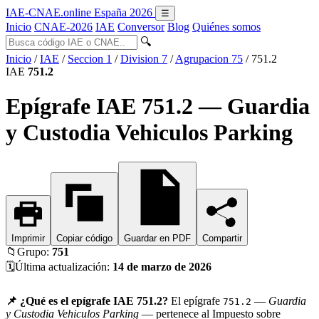
IAE-CNAE
.online
España 2026
☰
Inicio
CNAE-2026
IAE
Conversor
Blog
Quiénes somos
🔍
Inicio
/
IAE
/
Seccion 1
/
Division 7
/
Agrupacion 75
/
751.2
IAE
751.2
Epígrafe IAE 751.2 — Guardia
y Custodia Vehiculos Parking
Imprimir
Copiar código
Guardar en PDF
Compartir
📁
Grupo:
751
🗓️
Última actualización:
14 de marzo de 2026
📌 ¿Qué es el epígrafe IAE 751.2?
El epígrafe
—
Guardia
751.2
y Custodia Vehiculos Parking
— pertenece al Impuesto sobre