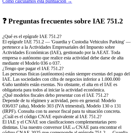
Cómo calculamos esta puntuación →
❓ Preguntas frecuentes sobre IAE 751.2
¿Qué es el epígrafe IAE 751.2?
El epígrafe IAE 751.2 — 'Guardia y Custodia Vehiculos Parking' —
pertenece a la Actividades Empresariales del Impuesto sobre
Actividades Económicas (IAE), gestionado por la AEAT. Toda
empresa o autónomo que realice esta actividad debe darse de alta
mediante el Modelo 036 o 037.
¿Tengo que pagar el IAE 751.2?
Las personas físicas (autónomos) están siempre exentas del pago del
IAE. Las sociedades con cifra de negocios inferior a 1.000.000
€/año también están exentas. No obstante, el alta en el IAE es
obligatoria para todos al iniciar la actividad económica.
¿Qué modelos fiscales debo presentar con el IAE 751.2?
Depende de tu régimen y actividad, pero en general: Modelo
036/037 (alta), Modelo 303 (IVA trimestral), Modelo 130 o 131
(IRPF). Consulta con tu asesor fiscal para tu situación concreta.
¿Cuál es el código CNAE equivalente al IAE 751.2?
El IAE y el CNAE son clasificaciones complementarias pero
distintas. Usa nuestro conversor IAE↔CNAE para encontrar el
código CNAE-2025 que corresponde al epígrafe 751.2 — Guardia