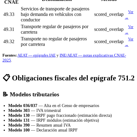
CNAE
Servicios de transporte de pasajeros
Ver
49.33
bajo demanda en vehículos con
scored_overlap
→
conductor
Transporte regular de pasajeros por
Ver
49.31
scored_overlap
carretera
→
Transporte no regular de pasajeros
Ver
49.32
scored_overlap
por carretera
→
Fuentes:
AEAT — epígrafes IAE
y
INE/AEAT — notas explicativas CNAE-
2025
.
📋 Obligaciones fiscales del epígrafe 751.2
📝 Modelos tributarios
Modelo 036/037
— Alta en el Censo de empresarios
Modelo 303
— IVA trimestral
Modelo 130
— IRPF pago fraccionado (estimación directa)
Modelo 131
— IRPF módulos (estimación objetiva)
Modelo 390
— Resumen anual IVA
Modelo 100
— Declaración anual IRPF