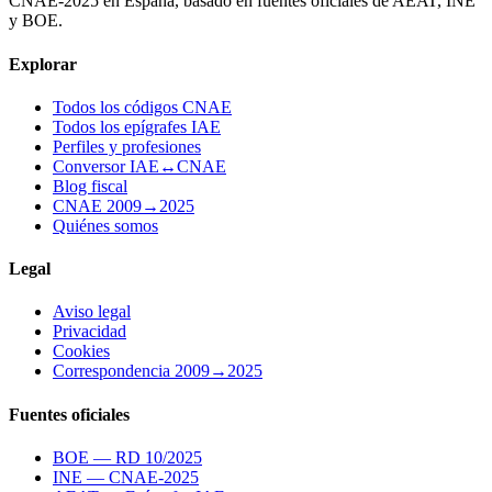
CNAE-2025 en España, basado en fuentes oficiales de AEAT, INE
y BOE.
Explorar
Todos los códigos CNAE
Todos los epígrafes IAE
Perfiles y profesiones
Conversor IAE↔CNAE
Blog fiscal
CNAE 2009→2025
Quiénes somos
Legal
Aviso legal
Privacidad
Cookies
Correspondencia 2009→2025
Fuentes oficiales
BOE — RD 10/2025
INE — CNAE-2025