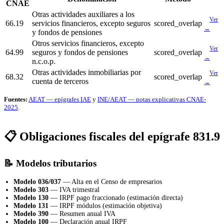
CNAE
Otras actividades auxiliares a los
Ver
66.19
servicios financieros, excepto seguros
scored_overlap
→
y fondos de pensiones
Otros servicios financieros, excepto
Ver
64.99
seguros y fondos de pensiones
scored_overlap
→
n.c.o.p.
Otras actividades inmobiliarias por
Ver
68.32
scored_overlap
cuenta de terceros
→
Fuentes:
AEAT — epígrafes IAE
y
INE/AEAT — notas explicativas CNAE-
2025
.
📋 Obligaciones fiscales del epígrafe 831.9
📝 Modelos tributarios
Modelo 036/037
— Alta en el Censo de empresarios
Modelo 303
— IVA trimestral
Modelo 130
— IRPF pago fraccionado (estimación directa)
Modelo 131
— IRPF módulos (estimación objetiva)
Modelo 390
— Resumen anual IVA
Modelo 100
— Declaración anual IRPF