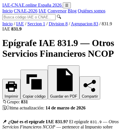
IAE-CNAE
.online
España 2026
☰
Inicio
CNAE-2026
IAE
Conversor
Blog
Quiénes somos
🔍
Inicio
/
IAE
/
Seccion 1
/
Division 8
/
Agrupacion 83
/
831.9
IAE
831.9
Epígrafe IAE 831.9 — Otros
Servicios Financieros NCOP
Imprimir
Copiar código
Guardar en PDF
Compartir
📁
Grupo:
831
🗓️
Última actualización:
14 de marzo de 2026
📌 ¿Qué es el epígrafe IAE 831.9?
El epígrafe
—
Otros
831.9
Servicios Financieros NCOP
— pertenece al Impuesto sobre