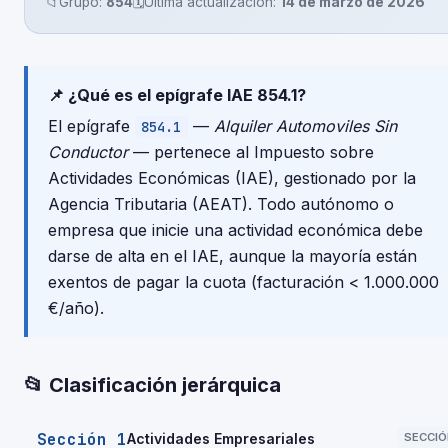
📁
Grupo:
854
🗓️
Última actualización:
14 de marzo de 2026
📌 ¿Qué es el epígrafe IAE 854.1?
El epígrafe
—
Alquiler Automoviles Sin
854.1
Conductor
— pertenece al Impuesto sobre
Actividades Económicas (IAE), gestionado por la
Agencia Tributaria (AEAT). Todo autónomo o
empresa que inicie una actividad económica debe
darse de alta en el IAE, aunque la mayoría están
exentos de pagar la cuota (facturación < 1.000.000
€/año).
📂 Clasificación jerárquica
Sección 1
Actividades Empresariales
SECCIÓ