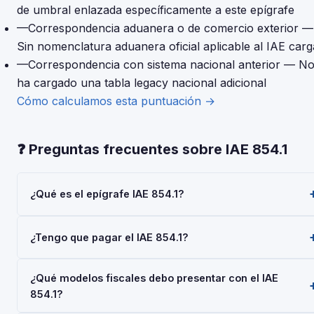
de umbral enlazada específicamente a este epígrafe
—
Correspondencia aduanera o de comercio exterior
—
Sin nomenclatura aduanera oficial aplicable al IAE car
—
Correspondencia con sistema nacional anterior
— No
ha cargado una tabla legacy nacional adicional
Cómo calculamos esta puntuación →
❓ Preguntas frecuentes sobre IAE 854.1
¿Qué es el epígrafe IAE 854.1?
El epígrafe IAE 854.1 — 'Alquiler Automoviles Sin Conductor'
¿Tengo que pagar el IAE 854.1?
— pertenece a la Actividades Empresariales del Impuesto
sobre Actividades Económicas (IAE), gestionado por la AEAT.
Las personas físicas (autónomos) están siempre exentas del
Toda empresa o autónomo que realice esta actividad debe
¿Qué modelos fiscales debo presentar con el IAE
pago del IAE. Las sociedades con cifra de negocios inferior 
darse de alta mediante el Modelo 036 o 037.
854.1?
1.000.000 €/año también están exentas. No obstante, el alta