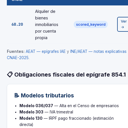
Alquiler de
bienes
Ver
68.20
inmobiliarios
scored_keyword
→
por cuenta
propia
Fuentes:
AEAT — epígrafes IAE
y
INE/AEAT — notas explicativas
CNAE-2025
.
📋 Obligaciones fiscales del epígrafe 854.1
📝 Modelos tributarios
Modelo 036/037
— Alta en el Censo de empresarios
Modelo 303
— IVA trimestral
Modelo 130
— IRPF pago fraccionado (estimación
directa)