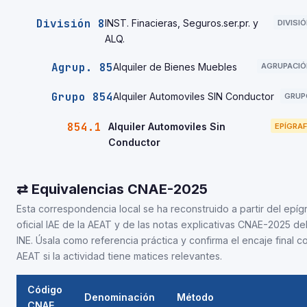
División 8
INST. Finacieras, Seguros.ser.pr. y
DIVISI
ALQ.
Agrup. 85
Alquiler de Bienes Muebles
AGRUPACIÓ
Grupo 854
Alquiler Automoviles SIN Conductor
GRUP
854.1
Alquiler Automoviles Sin
EPÍGRAF
Conductor
⇄ Equivalencias CNAE-2025
Esta correspondencia local se ha reconstruido a partir del epíg
oficial IAE de la AEAT y de las notas explicativas CNAE-2025 de
INE. Úsala como referencia práctica y confirma el encaje final co
AEAT si la actividad tiene matices relevantes.
Código
Denominación
Método
CNAE