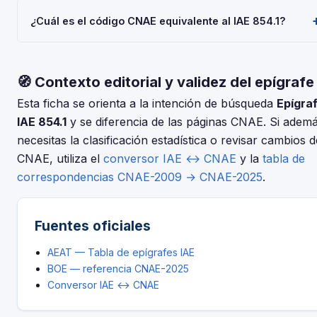
en el IAE es obligatoria para todos al iniciar la actividad
Depende de tu régimen y actividad, pero en general: Model
económica.
¿Cuál es el código CNAE equivalente al IAE 854.1?
036/037 (alta), Modelo 303 (IVA trimestral), Modelo 130 o 131
(IRPF). Consulta con tu asesor fiscal para tu situación
El IAE y el CNAE son clasificaciones complementarias pero
concreta.
distintas. Usa nuestro conversor IAE↔CNAE para encontrar e
🧭 Contexto editorial y validez del epígrafe
código CNAE-2025 que corresponde al epígrafe 854.1 —
Alquiler Automoviles Sin Conductor.
Esta ficha se orienta a la intención de búsqueda
Epígra
IAE 854.1
y se diferencia de las páginas CNAE. Si adem
necesitas la clasificación estadística o revisar cambios d
CNAE, utiliza el
conversor IAE ↔ CNAE
y la
tabla de
correspondencias CNAE-2009 → CNAE-2025
.
Fuentes oficiales
AEAT — Tabla de epígrafes IAE
BOE — referencia CNAE-2025
Conversor IAE ↔ CNAE