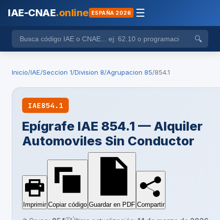
IAE-CNAE
.online
☰
ESPAÑA 2026
🔍
Inicio
/
IAE
/
Seccion 1
/
Division 8
/
Agrupacion 85
/
854.1
IAE
854.1
Epígrafe IAE 854.1 — Alquiler
Automoviles Sin Conductor
Imprimir
Copiar código
Guardar en PDF
Compartir