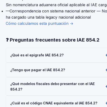
Sin nomenclatura aduanera oficial aplicable al IAE car
—
Correspondencia con sistema nacional anterior
— No
ha cargado una tabla legacy nacional adicional
Cómo calculamos esta puntuación →
❓ Preguntas frecuentes sobre IAE 854.2
¿Qué es el epígrafe IAE 854.2?
El epígrafe IAE 854.2 — 'Alquiler Automoviles en "renting"' —
¿Tengo que pagar el IAE 854.2?
pertenece a la Actividades Empresariales del Impuesto sobr
Actividades Económicas (IAE), gestionado por la AEAT. Toda
Las personas físicas (autónomos) están siempre exentas del
empresa o autónomo que realice esta actividad debe darse
¿Qué modelos fiscales debo presentar con el IAE
pago del IAE. Las sociedades con cifra de negocios inferior 
de alta mediante el Modelo 036 o 037.
854.2?
1.000.000 €/año también están exentas. No obstante, el alta
en el IAE es obligatoria para todos al iniciar la actividad
Depende de tu régimen y actividad, pero en general: Model
económica.
¿Cuál es el código CNAE equivalente al IAE 854.2?
036/037 (alta), Modelo 303 (IVA trimestral), Modelo 130 o 131