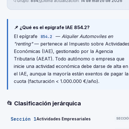
📁
Grupo:
854
🗓️
Última actualización:
14 de marzo de 2026
📌 ¿Qué es el epígrafe IAE 854.2?
El epígrafe
—
Alquiler Automoviles en
854.2
"renting"
— pertenece al Impuesto sobre Actividade
Económicas (IAE), gestionado por la Agencia
Tributaria (AEAT). Todo autónomo o empresa que
inicie una actividad económica debe darse de alta en
el IAE, aunque la mayoría están exentos de pagar la
cuota (facturación < 1.000.000 €/año).
📂 Clasificación jerárquica
Sección 1
Actividades Empresariales
SECCIÓ