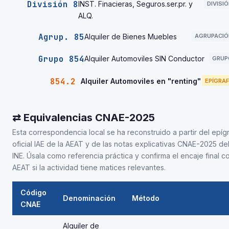
División 8
INST. Finacieras, Seguros.ser.pr. y
DIVISI
ALQ.
Agrup. 85
Alquiler de Bienes Muebles
AGRUPACIÓ
Grupo 854
Alquiler Automoviles SIN Conductor
GRUP
854.2
Alquiler Automoviles en "renting"
EPÍGRAF
⇄ Equivalencias CNAE-2025
Esta correspondencia local se ha reconstruido a partir del epíg
oficial IAE de la AEAT y de las notas explicativas CNAE-2025 de
INE. Úsala como referencia práctica y confirma el encaje final co
AEAT si la actividad tiene matices relevantes.
Código
Denominación
Método
CNAE
Alquiler de