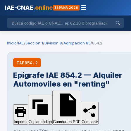
IAE-CNAE
.online
☰
ESPAÑA 2026
🔍
Inicio
/
IAE
/
Seccion 1
/
Division 8
/
Agrupacion 85
/
854.2
IAE
854.2
Epígrafe IAE 854.2 — Alquiler
Automoviles en "renting"
Imprimir
Copiar código
Guardar en PDF
Compartir