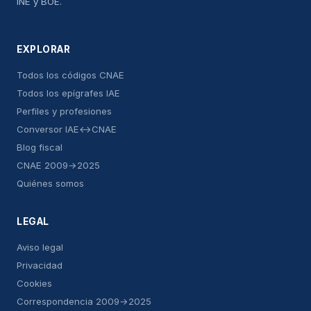
INE y BOE.
EXPLORAR
Todos los códigos CNAE
Todos los epígrafes IAE
Perfiles y profesiones
Conversor IAE↔CNAE
Blog fiscal
CNAE 2009→2025
Quiénes somos
LEGAL
Aviso legal
Privacidad
Cookies
Correspondencia 2009→2025