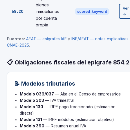
bienes
Ver
68.20
inmobiliarios
scored_keyword
→
por cuenta
propia
Fuentes:
AEAT — epígrafes IAE
y
INE/AEAT — notas explicativas
CNAE-2025
.
📋 Obligaciones fiscales del epígrafe 854.2
📝 Modelos tributarios
Modelo 036/037
— Alta en el Censo de empresarios
Modelo 303
— IVA trimestral
Modelo 130
— IRPF pago fraccionado (estimación
directa)
Modelo 131
— IRPF módulos (estimación objetiva)
Modelo 390
— Resumen anual IVA