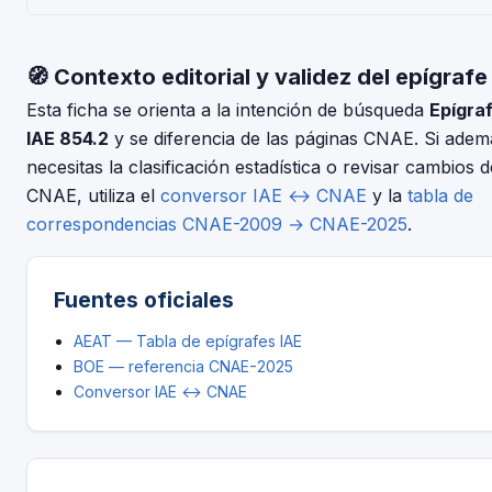
(IRPF). Consulta con tu asesor fiscal para tu situación
El IAE y el CNAE son clasificaciones complementarias pero
concreta.
distintas. Usa nuestro conversor IAE↔CNAE para encontrar e
🧭 Contexto editorial y validez del epígrafe
código CNAE-2025 que corresponde al epígrafe 854.2 —
Alquiler Automoviles en "renting".
Esta ficha se orienta a la intención de búsqueda
Epígra
IAE 854.2
y se diferencia de las páginas CNAE. Si adem
necesitas la clasificación estadística o revisar cambios d
CNAE, utiliza el
conversor IAE ↔ CNAE
y la
tabla de
correspondencias CNAE-2009 → CNAE-2025
.
Fuentes oficiales
AEAT — Tabla de epígrafes IAE
BOE — referencia CNAE-2025
Conversor IAE ↔ CNAE