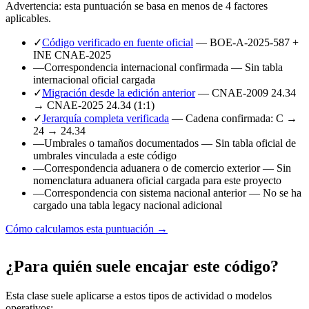
Advertencia: esta puntuación se basa en menos de 4 factores
aplicables.
✓
Código verificado en fuente oficial
— BOE-A-2025-587 +
INE CNAE-2025
—
Correspondencia internacional confirmada
— Sin tabla
internacional oficial cargada
✓
Migración desde la edición anterior
— CNAE-2009 24.34
→ CNAE-2025 24.34 (1:1)
✓
Jerarquía completa verificada
— Cadena confirmada: C →
24 → 24.34
—
Umbrales o tamaños documentados
— Sin tabla oficial de
umbrales vinculada a este código
—
Correspondencia aduanera o de comercio exterior
— Sin
nomenclatura aduanera oficial cargada para este proyecto
—
Correspondencia con sistema nacional anterior
— No se ha
cargado una tabla legacy nacional adicional
Cómo calculamos esta puntuación →
¿Para quién suele encajar este código?
Esta clase suele aplicarse a estos tipos de actividad o modelos
operativos: