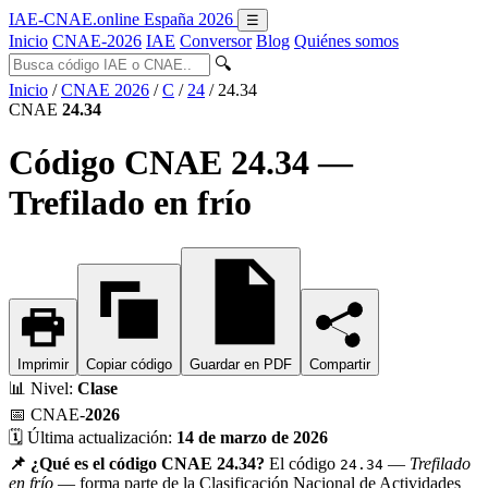
IAE-CNAE
.online
España 2026
☰
Inicio
CNAE-2026
IAE
Conversor
Blog
Quiénes somos
🔍
Inicio
/
CNAE 2026
/
C
/
24
/
24.34
CNAE
24.34
Código CNAE 24.34 —
Trefilado en frío
Imprimir
Copiar código
Guardar en PDF
Compartir
📊
Nivel:
Clase
📅
CNAE-
2026
🗓️
Última actualización:
14 de marzo de 2026
📌 ¿Qué es el código CNAE 24.34?
El código
—
Trefilado
24.34
en frío
— forma parte de la Clasificación Nacional de Actividades