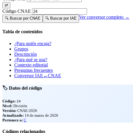
⇄
Código CNAE
Ver conversor completo →
🔍 Buscar por CNAE
🔍 Buscar por IAE
Tabla de contenidos
¿Para quién encaja?
Grupos
Descripción
¿Para qué se usa?
Contexto editorial
Preguntas frecuentes
Conversor IAE↔CNAE
🏷️ Datos del código
Código:
24
Nivel:
División
Versión:
CNAE-2026
Actualizado:
14 de marzo de 2026
Pertenece a:
C
Códigos relacionados