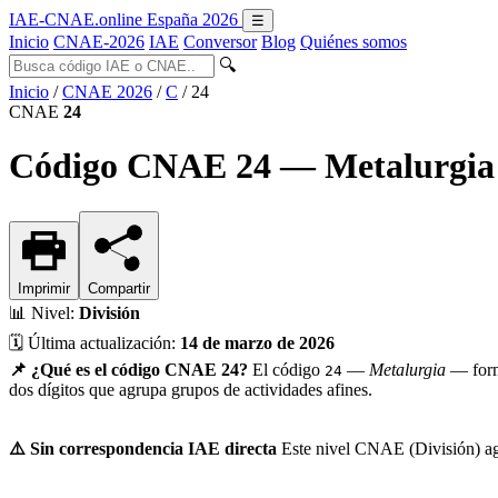
IAE-CNAE
.online
España 2026
☰
Inicio
CNAE-2026
IAE
Conversor
Blog
Quiénes somos
🔍
Inicio
/
CNAE 2026
/
C
/
24
CNAE
24
Código CNAE 24 — Metalurgia
Imprimir
Compartir
📊
Nivel:
División
🗓️
Última actualización:
14 de marzo de 2026
📌 ¿Qué es el código CNAE 24?
El código
—
Metalurgia
— form
24
dos dígitos que agrupa grupos de actividades afines.
⚠️ Sin correspondencia IAE directa
Este nivel CNAE (División) agru