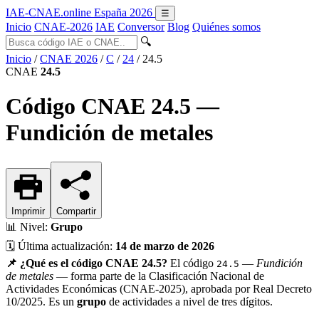
IAE-CNAE
.online
España 2026
☰
Inicio
CNAE-2026
IAE
Conversor
Blog
Quiénes somos
🔍
Inicio
/
CNAE 2026
/
C
/
24
/
24.5
CNAE
24.5
Código CNAE 24.5 —
Fundición de metales
Imprimir
Compartir
📊
Nivel:
Grupo
🗓️
Última actualización:
14 de marzo de 2026
📌 ¿Qué es el código CNAE 24.5?
El código
—
Fundición
24.5
de metales
— forma parte de la Clasificación Nacional de
Actividades Económicas (CNAE-2025), aprobada por Real Decreto
10/2025. Es un
grupo
de actividades a nivel de tres dígitos.