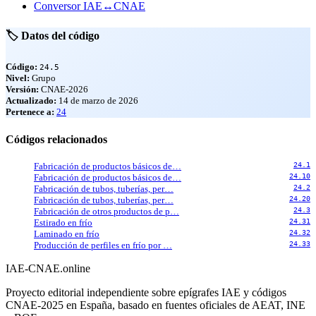
Conversor IAE↔CNAE
🏷️ Datos del código
Código:
24.5
Nivel:
Grupo
Versión:
CNAE-2026
Actualizado:
14 de marzo de 2026
Pertenece a:
24
Códigos relacionados
Fabricación de productos básicos de…
24.1
Fabricación de productos básicos de…
24.10
Fabricación de tubos, tuberías, per…
24.2
Fabricación de tubos, tuberías, per…
24.20
Fabricación de otros productos de p…
24.3
Estirado en frío
24.31
Laminado en frío
24.32
Producción de perfiles en frío por …
24.33
IAE-CNAE
.online
Proyecto editorial independiente sobre epígrafes IAE y códigos
CNAE-2025 en España, basado en fuentes oficiales de AEAT, INE