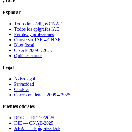
y BOE.
Explorar
Todos los códigos CNAE
Todos los epígrafes IAE
Perfiles y profesiones
Conversor IAE↔CNAE
Blog fiscal
CNAE 2009→2025
Quiénes somos
Legal
Aviso legal
Privacidad
Cookies
Correspondencia 2009→2025
Fuentes oficiales
BOE — RD 10/2025
INE — CNAE-2025
AEAT — Epígrafes IAE