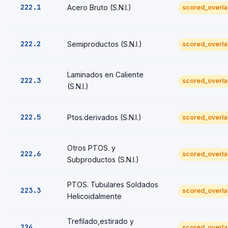
222.1
Acero Bruto (S.N.I.)
scored_overl
222.2
Semiproductos (S.N.I.)
scored_overl
Laminados en Caliente
222.3
scored_overl
(S.N.I.)
222.5
Ptos.derivados (S.N.I.)
scored_overl
Otros PTOS. y
222.6
scored_overl
Subproductos (S.N.I.)
PTOS. Tubulares Soldados
223.3
scored_overl
Helicoidalmente
Trefilado,estirado y
224
scored_overl