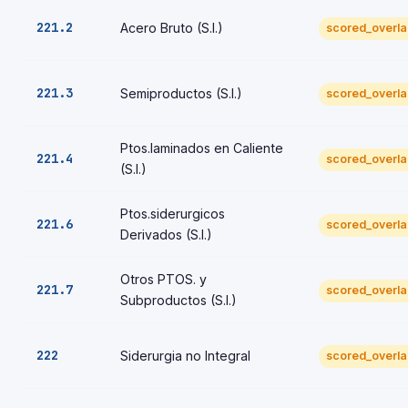
221.2
Acero Bruto (S.I.)
scored_overl
221.3
Semiproductos (S.I.)
scored_overl
Ptos.laminados en Caliente
221.4
scored_overl
(S.I.)
Ptos.siderurgicos
221.6
scored_overl
Derivados (S.I.)
Otros PTOS. y
221.7
scored_overl
Subproductos (S.I.)
222
Siderurgia no Integral
scored_overl