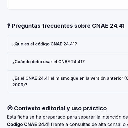
❓ Preguntas frecuentes sobre CNAE 24.41
¿Qué es el código CNAE 24.41?
El código CNAE 24.41 corresponde a 'Producción de metales
¿Cuándo debo usar el CNAE 24.41?
según la Clasificación Nacional de Actividades Económicas 
2025), aprobada por Real Decreto 10/2025. Es un código de n
Usa el código 24.41 cuando tu actividad principal sea 'Produ
usado en registros oficiales en España.
¿Es el CNAE 24.41 el mismo que en la versión anterior 
metales preciosos'. Deberás indicarlo al darte de alta en la 
2009)?
Social (RETA), al registrar una sociedad en el Registro Mercant
solicitar subvenciones.
La CNAE-2025 introdujo cambios respecto a la CNAE-2009. Co
tabla de correspondencias en el INE para verificar si el códi
🧭 Contexto editorial y uso práctico
modificaciones. El periodo de adaptación fue hasta el 30 de 
Esta ficha se ha preparado para separar la intención 
Código CNAE 24.41
frente a consultas de alta censal o 