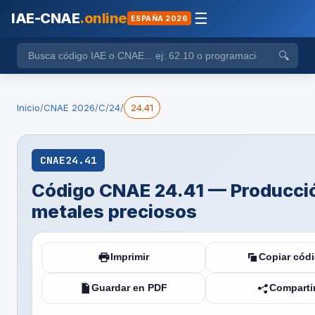
IAE-CNAE
.online
☰
ESPAÑA 2026
🔍
Inicio
/
CNAE 2026
/
C
/
24
/
24.41
CNAE
24.41
Código CNAE 24.41 — Producci
metales preciosos
Imprimir
Copiar cód
Guardar en PDF
Comparti