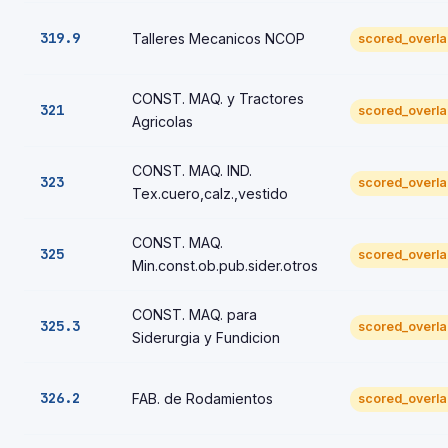
319.9
Talleres Mecanicos NCOP
scored_overl
CONST. MAQ. y Tractores
321
scored_overl
Agricolas
CONST. MAQ. IND.
323
scored_overl
Tex.cuero,calz.,vestido
CONST. MAQ.
325
scored_overl
Min.const.ob.pub.sider.otros
CONST. MAQ. para
325.3
scored_overl
Siderurgia y Fundicion
326.2
FAB. de Rodamientos
scored_overl