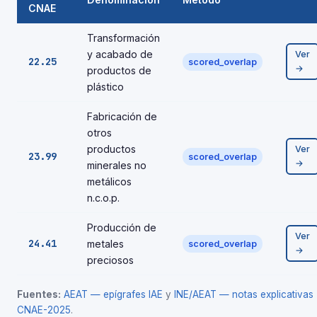
CNAE
Transformación
y acabado de
Ver
22.25
scored_overlap
→
productos de
plástico
Fabricación de
otros
productos
Ver
23.99
scored_overlap
→
minerales no
metálicos
n.c.o.p.
Producción de
Ver
24.41
metales
scored_overlap
→
preciosos
Fuentes:
AEAT — epígrafes IAE
y
INE/AEAT — notas explicativas
CNAE-2025
.