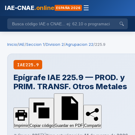
IAE-CNAE
.online
☰
ESPAÑA 2026
🔍
Inicio
/
IAE
/
Seccion 1
/
Division 2
/
Agrupacion 22
/
225.9
IAE
225.9
Epígrafe IAE 225.9 — PROD. y
PRIM. TRANSF. Otros Metales
Imprimir
Copiar código
Guardar en PDF
Compartir