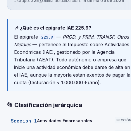
📁
Grupo:
225
🗓️
Última actualización:
14 de marzo de 2026
📌 ¿Qué es el epígrafe IAE 225.9?
El epígrafe
—
PROD. y PRIM. TRANSF. Otros
225.9
Metales
— pertenece al Impuesto sobre Actividades
Económicas (IAE), gestionado por la Agencia
Tributaria (AEAT). Todo autónomo o empresa que
inicie una actividad económica debe darse de alta en
el IAE, aunque la mayoría están exentos de pagar la
cuota (facturación < 1.000.000 €/año).
📂 Clasificación jerárquica
Sección 1
Actividades Empresariales
SECCIÓ