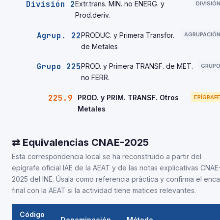
División 2
Extr.trans. MIN. no ENERG. y
DIVISIÓ
Prod.deriv.
Agrup. 22
PRODUC. y Primera Transfor.
AGRUPACIÓ
de Metales
Grupo 225
PROD. y Primera TRANSF. de MET.
GRUP
no FERR.
225.9
PROD. y PRIM. TRANSF. Otros
EPÍGRAF
Metales
⇄ Equivalencias CNAE-2025
Esta correspondencia local se ha reconstruido a partir del
epígrafe oficial IAE de la AEAT y de las notas explicativas CNAE
2025 del INE. Úsala como referencia práctica y confirma el enca
final con la AEAT si la actividad tiene matices relevantes.
Código
Denominación
Método