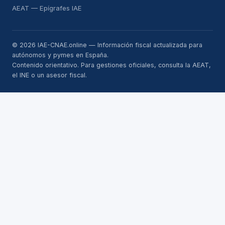
AEAT — Epígrafes IAE
© 2026 IAE-CNAE.online — Información fiscal actualizada para
autónomos y pymes en España.
Contenido orientativo. Para gestiones oficiales, consulta la AEAT,
el INE o un asesor fiscal.