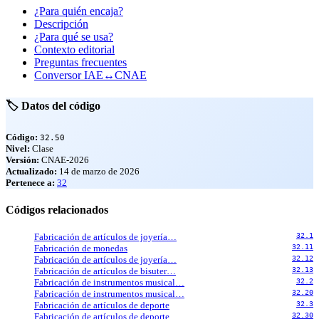
¿Para quién encaja?
Descripción
¿Para qué se usa?
Contexto editorial
Preguntas frecuentes
Conversor IAE↔CNAE
🏷️ Datos del código
Código:
32.50
Nivel:
Clase
Versión:
CNAE-2026
Actualizado:
14 de marzo de 2026
Pertenece a:
32
Códigos relacionados
Fabricación de artículos de joyería…
32.1
Fabricación de monedas
32.11
Fabricación de artículos de joyería…
32.12
Fabricación de artículos de bisuter…
32.13
Fabricación de instrumentos musical…
32.2
Fabricación de instrumentos musical…
32.20
Fabricación de artículos de deporte
32.3
Fabricación de artículos de deporte
32.30