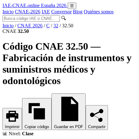
IAE-CNAE
.online
España 2026
☰
Inicio
CNAE-2026
IAE
Conversor
Blog
Quiénes somos
🔍
Inicio
/
CNAE 2026
/
C
/
32
/
32.50
CNAE
32.50
Código CNAE 32.50 —
Fabricación de instrumentos y
suministros médicos y
odontológicos
Imprimir
Copiar código
Guardar en PDF
Compartir
📊
Nivel:
Clase