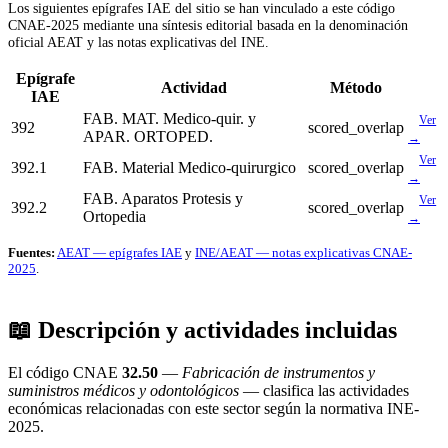
Los siguientes epígrafes IAE del sitio se han vinculado a este código
CNAE-2025 mediante una síntesis editorial basada en la denominación
oficial AEAT y las notas explicativas del INE.
Epígrafe
Actividad
Método
IAE
FAB. MAT. Medico-quir. y
Ver
392
scored_overlap
APAR. ORTOPED.
→
Ver
392.1
FAB. Material Medico-quirurgico
scored_overlap
→
FAB. Aparatos Protesis y
Ver
392.2
scored_overlap
Ortopedia
→
Fuentes:
AEAT — epígrafes IAE
y
INE/AEAT — notas explicativas CNAE-
2025
.
📖 Descripción y actividades incluidas
El código CNAE
32.50
—
Fabricación de instrumentos y
suministros médicos y odontológicos
— clasifica las actividades
económicas relacionadas con este sector según la normativa INE-
2025.