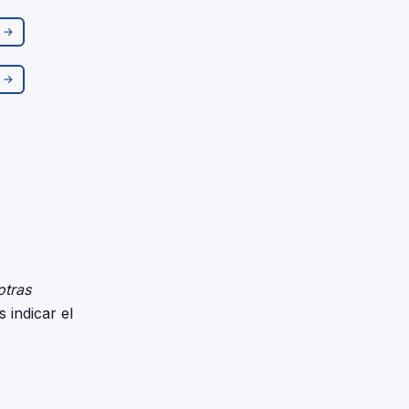
r →
r →
otras
 indicar el