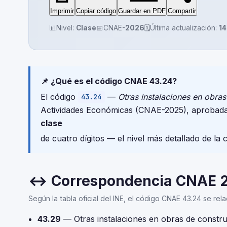
Imprimir
Copiar código
Guardar en PDF
Compartir
📊
Nivel:
Clase
📅
CNAE-
2026
🗓️
Última actualización:
14
📌 ¿Qué es el código CNAE 43.24?
El código
—
Otras instalaciones en obra
43.24
Actividades Económicas (CNAE-2025), aprobada
clase
de cuatro dígitos — el nivel más detallado de la 
↔ Correspondencia CNAE 
Según la tabla oficial del INE, el código CNAE 43.24 se rel
43.29
— Otras instalaciones en obras de constr