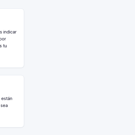
s indicar
 por
s tu
 están
 sea