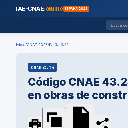
IAE-CNAE
.online
ESPAÑA 2026
Inicio
/
CNAE 2026
/
F
/
43
/
43.24
CNAE
43.24
Código CNAE 43.24
en obras de const