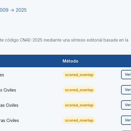
2009 → 2025
este código CNAE-2025 mediante una síntesis editorial basada en la
Método
les
Ve
scored_overlap
s Civiles
Ve
scored_overlap
as Civiles
Ve
scored_overlap
as Civiles
Ve
scored_overlap