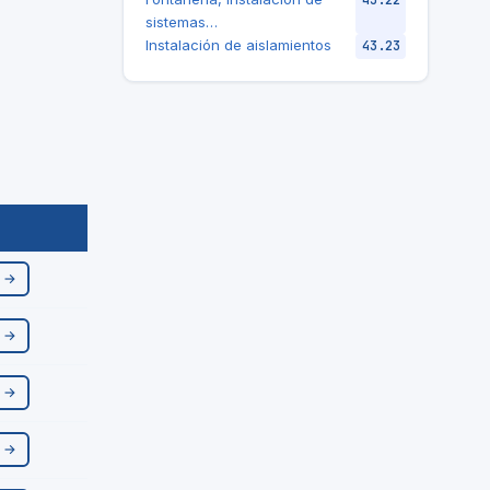
43.22
sistemas…
Instalación de aislamientos
43.23
r →
r →
r →
r →