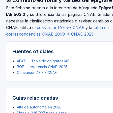
🧭 Contexto editorial y validez del epígrafe
el código CNAE-2025 que corresponde al epígrafe 503.2 —
PREP. ESTRUC. Cubiertas en Obras Civiles.
Esta ficha se orienta a la intención de búsqueda
Epígra
IAE 503.2
y se diferencia de las páginas CNAE. Si ade
necesitas la clasificación estadística o revisar cambios d
CNAE, utiliza el
conversor IAE ↔ CNAE
y la
tabla de
correspondencias CNAE-2009 → CNAE-2025
.
Fuentes oficiales
AEAT — Tabla de epígrafes IAE
BOE — referencia CNAE-2025
Conversor IAE ↔ CNAE
Guías relacionadas
Alta de autónomo en 2026
Modelo 036/037 paso a paso