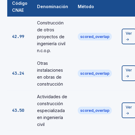
Código
Denominación
Método
CNAE
Construcción
de otros
Ver
42.99
proyectos de
scored_overlap
→
ingeniería civil
n.c.o.p.
Otras
instalaciones
Ver
43.24
scored_overlap
→
en obras de
construcción
Actividades de
construcción
Ver
43.50
especializada
scored_overlap
→
en ingeniería
civil