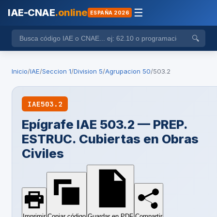
IAE-CNAE
.online
☰
ESPAÑA 2026
🔍
Inicio
/
IAE
/
Seccion 1
/
Division 5
/
Agrupacion 50
/
503.2
IAE
503.2
Epígrafe IAE 503.2 — PREP.
ESTRUC. Cubiertas en Obras
Civiles
Imprimir
Copiar código
Guardar en PDF
Compartir