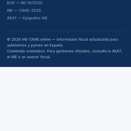
BOE — RD 10/2025
INE — CNAE-2025
AEAT — Epígrafes IAE
© 2026 IAE-CNAE.online — Información fiscal actualizada para
autónomos y pymes en España.
Contenido orientativo. Para gestiones oficiales, consulta la AEAT,
el INE o un asesor fiscal.