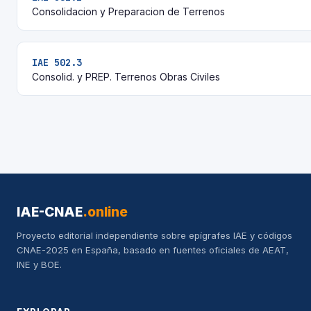
Consolidacion y Preparacion de Terrenos
IAE 502.3
Consolid. y PREP. Terrenos Obras Civiles
IAE-CNAE
.online
Proyecto editorial independiente sobre epígrafes IAE y códigos
CNAE-2025 en España, basado en fuentes oficiales de AEAT,
INE y BOE.