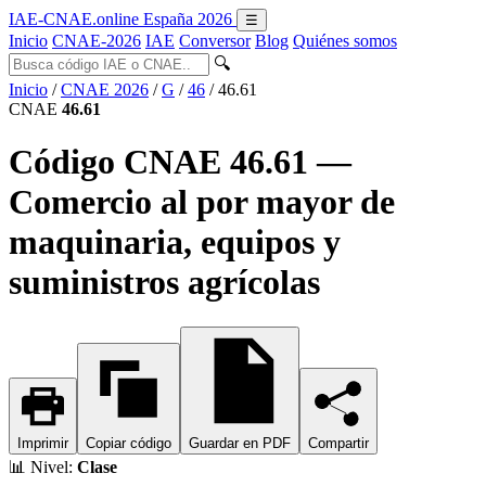
IAE-CNAE
.online
España 2026
☰
Inicio
CNAE-2026
IAE
Conversor
Blog
Quiénes somos
🔍
Inicio
/
CNAE 2026
/
G
/
46
/
46.61
CNAE
46.61
Código CNAE 46.61 —
Comercio al por mayor de
maquinaria, equipos y
suministros agrícolas
Imprimir
Copiar código
Guardar en PDF
Compartir
📊
Nivel:
Clase