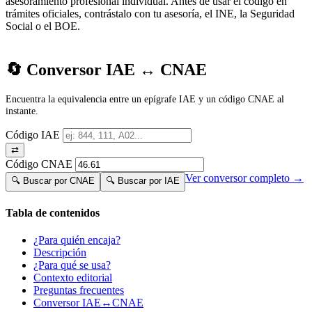
asesoramiento profesional individual. Antes de usar el código en
trámites oficiales, contrástalo con tu asesoría, el INE, la Seguridad
Social o el BOE.
🔄 Conversor IAE ↔ CNAE
Encuentra la equivalencia entre un epígrafe IAE y un código CNAE al
instante.
Código IAE
⇄
Código CNAE
Ver conversor completo →
🔍 Buscar por CNAE
🔍 Buscar por IAE
Tabla de contenidos
¿Para quién encaja?
Descripción
¿Para qué se usa?
Contexto editorial
Preguntas frecuentes
Conversor IAE↔CNAE