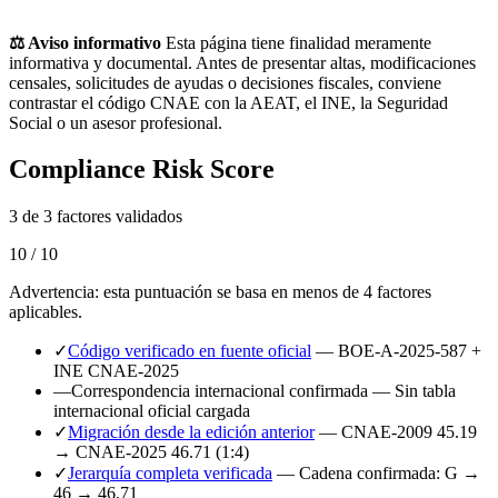
⚖️ Aviso informativo
Esta página tiene finalidad meramente
informativa y documental. Antes de presentar altas, modificaciones
censales, solicitudes de ayudas o decisiones fiscales, conviene
contrastar el código CNAE con la AEAT, el INE, la Seguridad
Social o un asesor profesional.
Compliance Risk Score
3 de 3 factores validados
10 / 10
Advertencia: esta puntuación se basa en menos de 4 factores
aplicables.
✓
Código verificado en fuente oficial
— BOE-A-2025-587 +
INE CNAE-2025
—
Correspondencia internacional confirmada
— Sin tabla
internacional oficial cargada
✓
Migración desde la edición anterior
— CNAE-2009 45.19
→ CNAE-2025 46.71 (1:4)
✓
Jerarquía completa verificada
— Cadena confirmada: G →
46 → 46.71