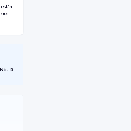
 están
 sea
NE, la