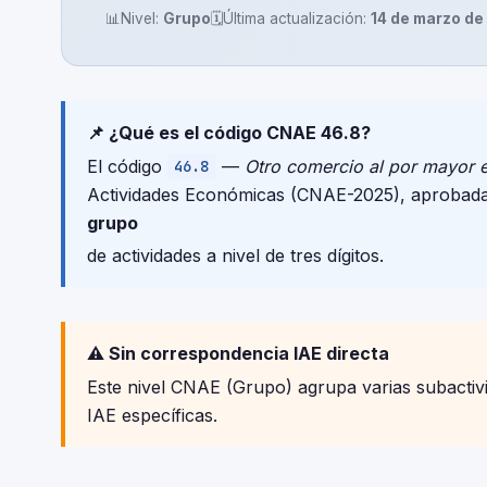
📊
Nivel:
Grupo
🗓️
Última actualización:
14 de marzo de
📌 ¿Qué es el código CNAE 46.8?
El código
—
Otro comercio al por mayor 
46.8
Actividades Económicas (CNAE-2025), aprobada
grupo
de actividades a nivel de tres dígitos.
⚠️ Sin correspondencia IAE directa
Este nivel CNAE (Grupo) agrupa varias subactivid
IAE específicas.