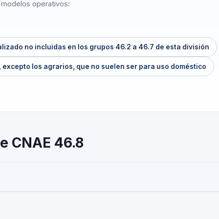
o modelos operativos:
lizado no incluidas en los grupos 46.2 a 46.7 de esta división
, excepto los agrarios, que no suelen ser para uso doméstico
re CNAE 46.8
r mayor especializado', según la Clasificación Nacional de Activid
o 10/2025. Es un código de nivel 'Grupo' usado en registros ofici