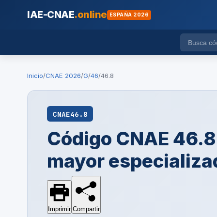
IAE-CNAE
.online
ESPAÑA 2026
Inicio
/
CNAE 2026
/
G
/
46
/
46.8
CNAE
46.8
Código CNAE 46.8 
mayor especializa
Imprimir
Compartir