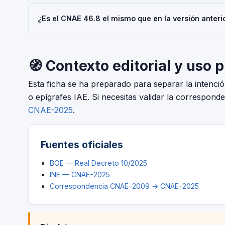
España.
Usa el código 46.8 cuando tu actividad principal sea 'Ot
¿Es el CNAE 46.8 el mismo que en la versión anter
en la Seguridad Social (RETA), al registrar una sociedad 
La CNAE-2025 introdujo cambios respecto a la CNAE-2009.
código 46.8 tuvo modificaciones. El periodo de adaptaci
🧭 Contexto editorial y uso 
Esta ficha se ha preparado para separar la intenc
o epígrafes IAE. Si necesitas validar la corresponde
CNAE-2025
.
Fuentes oficiales
BOE — Real Decreto 10/2025
INE — CNAE-2025
Correspondencia CNAE-2009 → CNAE-2025