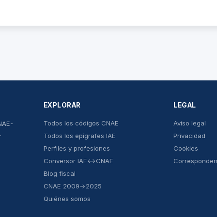
EXPLORAR
LEGAL
Todos los códigos CNAE
Aviso legal
CNAE-
.
Todos los epígrafes IAE
Privacidad
Perfiles y profesiones
Cookies
Conversor IAE↔CNAE
Corresponde
Blog fiscal
CNAE 2009→2025
Quiénes somos