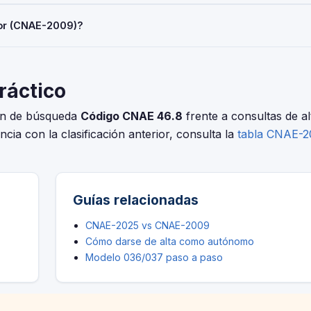
ro comercio al por mayor especializado'. Deberás indicarlo al darte 
ior (CNAE-2009)?
en el Registro Mercantil, o al solicitar subvenciones.
 Consulta la tabla de correspondencias en el INE para verificar si
ón fue hasta el 30 de junio de 2025.
práctico
ión de búsqueda
Código CNAE 46.8
frente a consultas de al
ncia con la clasificación anterior, consulta la
tabla CNAE-
Guías relacionadas
CNAE-2025 vs CNAE-2009
Cómo darse de alta como autónomo
Modelo 036/037 paso a paso