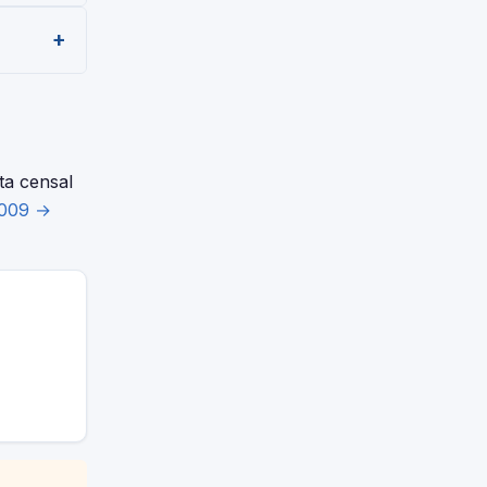
de alta
 el
ta censal
2009 →