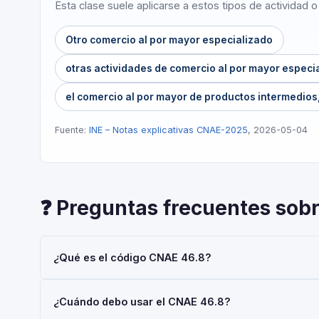
Esta clase suele aplicarse a estos tipos de actividad 
Otro comercio al por mayor especializado
otras actividades de comercio al por mayor especia
el comercio al por mayor de productos intermedios
Fuente:
INE – Notas explicativas CNAE-2025
, 2026-05-04
❓ Preguntas frecuentes sob
¿Qué es el código CNAE 46.8?
El código CNAE 46.8 corresponde a 'Otro comercio al po
¿Cuándo debo usar el CNAE 46.8?
Económicas 2025 (CNAE-2025), aprobada por Real Decret