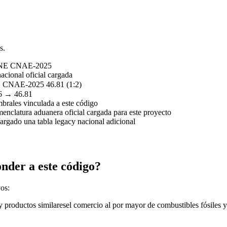
s.
INE CNAE-2025
acional oficial cargada
CNAE-2025 46.81 (1:2)
6 → 46.81
mbrales vinculada a este código
nclatura aduanera oficial cargada para este proyecto
rgado una tabla legacy nacional adicional
onder a este código?
vos:
y productos similares
el comercio al por mayor de combustibles fósiles y