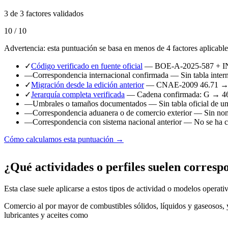
3 de 3 factores validados
10 / 10
Advertencia: esta puntuación se basa en menos de 4 factores aplicable
✓
Código verificado en fuente oficial
— BOE-A-2025-587 + 
—
Correspondencia internacional confirmada
— Sin tabla intern
✓
Migración desde la edición anterior
— CNAE-2009 46.71 → 
✓
Jerarquía completa verificada
— Cadena confirmada: G → 4
—
Umbrales o tamaños documentados
— Sin tabla oficial de u
—
Correspondencia aduanera o de comercio exterior
— Sin nome
—
Correspondencia con sistema nacional anterior
— No se ha ca
Cómo calculamos esta puntuación →
¿Qué actividades o perfiles suelen corresp
Esta clase suele aplicarse a estos tipos de actividad o modelos operati
Comercio al por mayor de combustibles sólidos, líquidos y gaseosos, 
lubricantes y aceites como