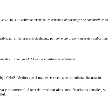
 Usa
si tu actividad principal es
comercio al por mayor de combustibles sól
46.81
ctividad. Si facturas principalmente por
comercio al por mayor de combustibles 
cionales. El código
se usa en informes sectoriales.
46.81
igo CNAE. Verifica que el tuyo sea correcto antes de solicitar financiación.
a y documental. Antes de presentar altas, modificaciones censales, soli
nal.