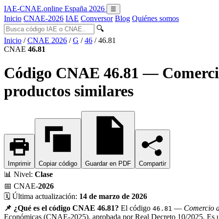
IAE-CNAE
.online
España 2026
☰
Inicio
CNAE-2026
IAE
Conversor
Blog
Quiénes somos
🔍
Inicio
/
CNAE 2026
/
G
/
46
/
46.81
CNAE
46.81
Código CNAE 46.81 — Comercio a
productos similares
Imprimir
Copiar código
Guardar en PDF
Compartir
📊
Nivel:
Clase
📅
CNAE-
2026
🗓️
Última actualización:
14 de marzo de 2026
📌 ¿Qué es el código CNAE 46.81?
El código
—
Comercio al
46.81
Económicas (CNAE-2025), aprobada por Real Decreto 10/2025. Es