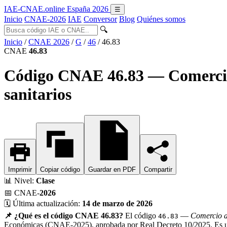
IAE-CNAE
.online
España 2026
☰
Inicio
CNAE-2026
IAE
Conversor
Blog
Quiénes somos
🔍
Inicio
/
CNAE 2026
/
G
/
46
/
46.83
CNAE
46.83
Código CNAE 46.83 — Comercio 
sanitarios
Imprimir
Copiar código
Guardar en PDF
Compartir
📊
Nivel:
Clase
📅
CNAE-
2026
🗓️
Última actualización:
14 de marzo de 2026
📌 ¿Qué es el código CNAE 46.83?
El código
—
Comercio a
46.83
Económicas (CNAE-2025), aprobada por Real Decreto 10/2025. Es