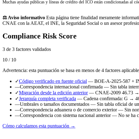
Muchas ayudas públicas y líneas de crédito del ICO están condicionadas al cód
⚖️ Aviso informativo
Esta página tiene finalidad meramente informativ
CNAE con la AEAT, el INE, la Seguridad Social o un asesor profesio
Compliance Risk Score
3 de 3 factores validados
10 / 10
Advertencia: esta puntuación se basa en menos de 4 factores aplicable
✓
Código verificado en fuente oficial
— BOE-A-2025-587 + 
—
Correspondencia internacional confirmada
— Sin tabla intern
✓
Migración desde la edición anterior
— CNAE-2009 46.73 → 
✓
Jerarquía completa verificada
— Cadena confirmada: G → 4
—
Umbrales o tamaños documentados
— Sin tabla oficial de u
—
Correspondencia aduanera o de comercio exterior
— Sin nome
—
Correspondencia con sistema nacional anterior
— No se ha ca
Cómo calculamos esta puntuación →