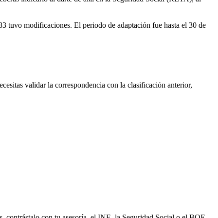
3 tuvo modificaciones. El periodo de adaptación fue hasta el 30 de
ecesitas validar la correspondencia con la clasificación anterior,
s, contrástalo con tu asesoría, el INE, la Seguridad Social o el BOE.