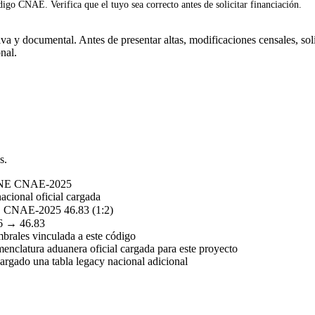
igo CNAE. Verifica que el tuyo sea correcto antes de solicitar financiación.
a y documental. Antes de presentar altas, modificaciones censales, soli
nal.
s.
INE CNAE-2025
acional oficial cargada
CNAE-2025 46.83 (1:2)
6 → 46.83
mbrales vinculada a este código
nclatura aduanera oficial cargada para este proyecto
rgado una tabla legacy nacional adicional