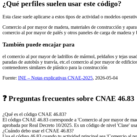
¿Qué perfiles suelen usar este código?
Esta clase suele aplicarse a estos tipos de actividad o modelos operati
Comercio al por mayor de madera, materiales de construcción y aparat
comercio al por mayor de palés y otros paneles de carga de madera y b
También puede encajar para
el comercio al por mayor de ladrillos de mármol, peldaños y tejas usa
paradas de autobús y tranvía, etc.
el comercio al por mayor de edificio
contenedores similares de plástico para la construcción
Fuente:
INE – Notas explicativas CNAE-2025
, 2026-05-04
❓ Preguntas frecuentes sobre CNAE 46.83
¿Qué es el código CNAE 46.83?
El código CNAE 46.83 corresponde a 'Comercio al por mayor de mader
aprobada por Real Decreto 10/2025. Es un código de nivel 'Clase' usad
¿Cuándo debo usar el CNAE 46.83?
Usa el código 46.83 cuando tu actividad principal sea 'Comercio al por