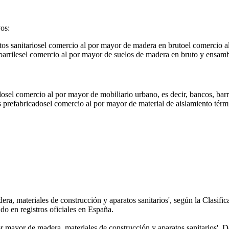
vos:
os sanitarios
el comercio al por mayor de madera en bruto
el comercio a
arriles
el comercio al por mayor de suelos de madera en bruto y ensam
dos
el comercio al por mayor de mobiliario urbano, es decir, bancos, barre
s prefabricados
el comercio al por mayor de material de aislamiento térm
a, materiales de construcción y aparatos sanitarios', según la Clas
o en registros oficiales en España.
 mayor de madera, materiales de construcción y aparatos sanitarios'. De