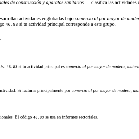
les de construcción y aparatos sanitarios
— clasifica las actividades
esarrollan actividades englobadas bajo
comercio al por mayor de madera
igo
si tu actividad principal corresponde a este grupo.
46.83
?
 Usa
si tu actividad principal es
comercio al por mayor de madera, materia
46.83
ctividad. Si facturas principalmente por
comercio al por mayor de madera, mate
cionales. El código
se usa en informes sectoriales.
46.83