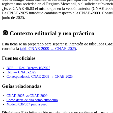
registrar una sociedad en el Registro Mercantil, o al solicitar subvenci
¿Es el CNAE 46.83 el mismo que en la versión anterior (CNAE-200
La CNAE-2025 introdujo cambios respecto a la CNAE-2009. Consulta la
junio de 2025.
🧭 Contexto editorial y uso práctico
Esta ficha se ha preparado para separar la intención de búsqueda
Cód
consulta la
tabla CNAE-2009 → CNAE-2025
.
Fuentes oficiales
BOE — Real Decreto 10/2025
INE — CNAE-2025
Correspondencia CNAE-2009 → CNAE-2025
Guías relacionadas
CNAE-2025 vs CNAE-2009
Cómo darse de alta como autónomo
Modelo 036/037 paso a paso
Disclaimer
Esta información es orientativa y no sustituye el asesorami