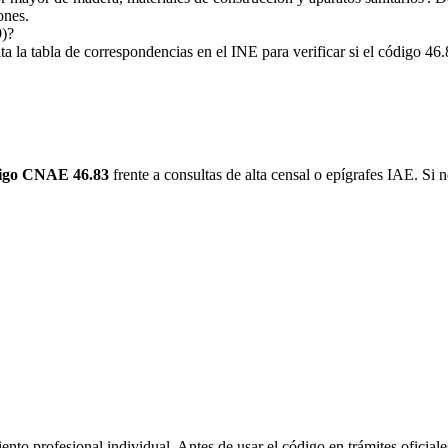
ones.
9)?
 tabla de correspondencias en el INE para verificar si el código 46.8
igo CNAE 46.83
frente a consultas de alta censal o epígrafes IAE. Si n
ento profesional individual. Antes de usar el código en trámites oficiale