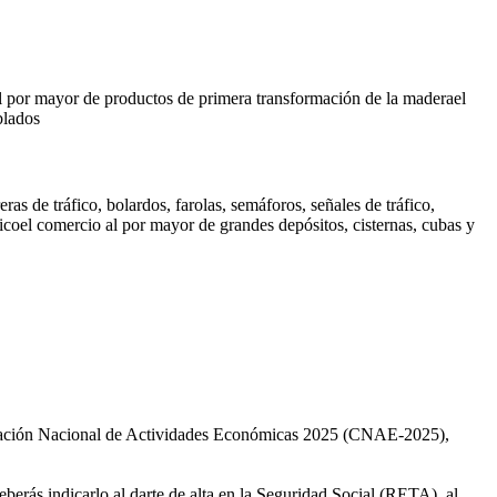
l por mayor de productos de primera transformación de la madera
el
blados
ras de tráfico, bolardos, farolas, semáforos, señales de tráfico,
ico
el comercio al por mayor de grandes depósitos, cisternas, cubas y
ificación Nacional de Actividades Económicas 2025 (CNAE-2025),
berás indicarlo al darte de alta en la Seguridad Social (RETA), al