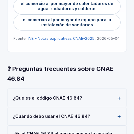
el comercio al por mayor de calentadores de
agua, radiadores y calderas
el comercio al por mayor de equipo para la
instalación de sanitarios
Fuente:
INE – Notas explicativas CNAE-2025
, 2026-05-04
❓ Preguntas frecuentes sobre CNAE
46.84
¿Qué es el código CNAE 46.84?
El código CNAE 46.84 corresponde a 'Comercio al
¿Cuándo debo usar el CNAE 46.84?
por mayor de equipos y suministros de ferretería,
fontanería y calefacción', según la Clasificación
Usa el código 46.84 cuando tu actividad principal sea
Nacional de Actividades Económicas 2025 (CNAE-
¿Es el CNAE 46.84 el mismo que en la versión