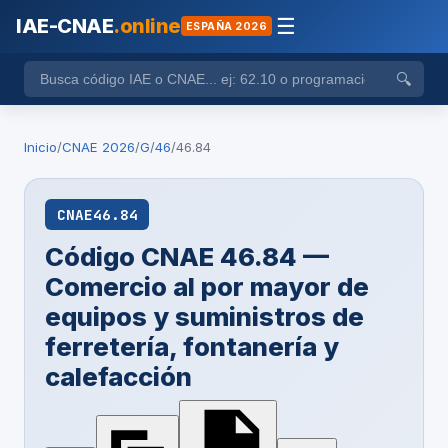
IAE-CNAE
.online
☰
ESPAÑA 2026
🔍
Inicio
/
CNAE 2026
/
G
/
46
/
46.84
CNAE
46.84
Código CNAE 46.84 —
Comercio al por mayor de
equipos y suministros de
ferretería, fontanería y
calefacción