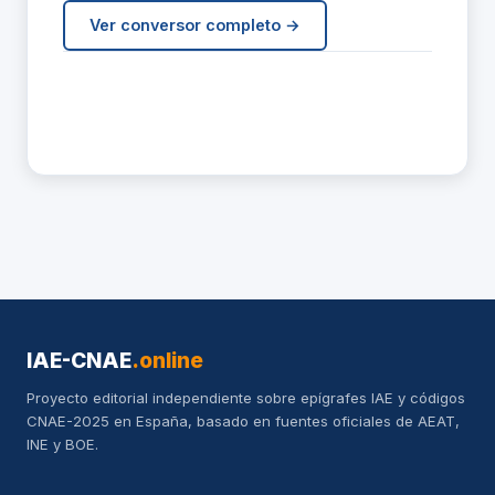
Ver conversor completo →
IAE-CNAE
.online
Proyecto editorial independiente sobre epígrafes IAE y códigos
CNAE-2025 en España, basado en fuentes oficiales de AEAT,
INE y BOE.