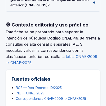
'Comercio al por mayor de equipos y suministros de
2025), aprobada por Real Decreto 10/2025. Es un
anterior (CNAE-2009)?
ferretería, fontanería y calefacción'. Deberás indicarlo
código de nivel 'Clase' usado en registros oficiales
al darte de alta en la Seguridad Social (RETA), al
en España.
La CNAE-2025 introdujo cambios respecto a la CNAE-
registrar una sociedad en el Registro Mercantil, o al
2009. Consulta la tabla de correspondencias en el INE
solicitar subvenciones.
🧭 Contexto editorial y uso práctico
para verificar si el código 46.84 tuvo modificaciones.
El periodo de adaptación fue hasta el 30 de junio de
Esta ficha se ha preparado para separar la
2025.
intención de búsqueda
Código CNAE 46.84
frente a
consultas de alta censal o epígrafes IAE. Si
necesitas validar la correspondencia con la
clasificación anterior, consulta la
tabla CNAE-2009
→ CNAE-2025
.
Fuentes oficiales
BOE — Real Decreto 10/2025
INE — CNAE-2025
Correspondencia CNAE-2009 → CNAE-2025