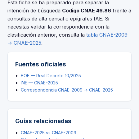
El periodo de adaptación fue hasta el 30 de junio de
Esta ficha se ha preparado para separar la
2025.
intención de búsqueda
Código CNAE 46.86
frente a
consultas de alta censal o epígrafes IAE. Si
necesitas validar la correspondencia con la
clasificación anterior, consulta la
tabla CNAE-2009
→ CNAE-2025
.
Fuentes oficiales
BOE — Real Decreto 10/2025
INE — CNAE-2025
Correspondencia CNAE-2009 → CNAE-2025
Guías relacionadas
CNAE-2025 vs CNAE-2009