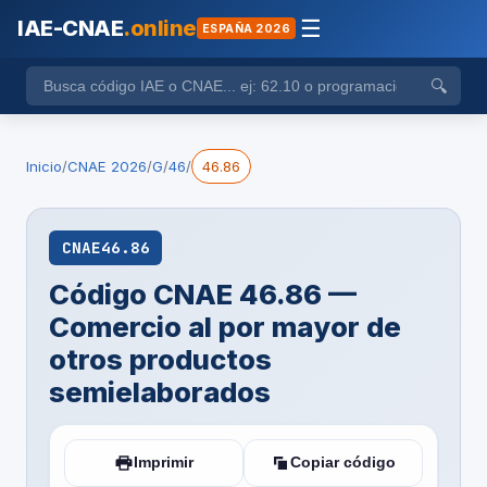
IAE-CNAE
.online
☰
ESPAÑA 2026
🔍
Inicio
/
CNAE 2026
/
G
/
46
/
46.86
CNAE
46.86
Código CNAE 46.86 —
Comercio al por mayor de
otros productos
semielaborados
Imprimir
Copiar código