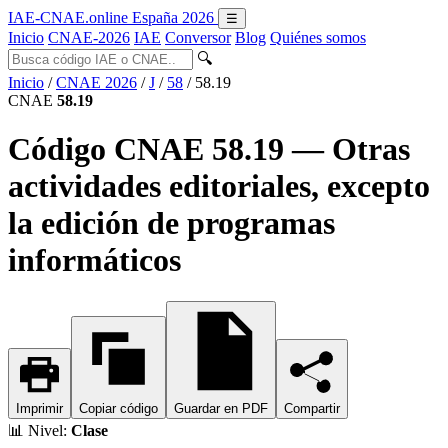
IAE-CNAE
.online
España 2026
☰
Inicio
CNAE-2026
IAE
Conversor
Blog
Quiénes somos
🔍
Inicio
/
CNAE 2026
/
J
/
58
/
58.19
CNAE
58.19
Código CNAE 58.19 — Otras
actividades editoriales, excepto
la edición de programas
informáticos
Imprimir
Copiar código
Guardar en PDF
Compartir
📊
Nivel:
Clase