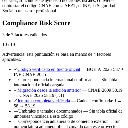
censales, solicitudes de ayudas o decisiones fiscales, conviene
contrastar el código CNAE con la AEAT, el INE, la Seguridad
Social o un asesor profesional.
Compliance Risk Score
3 de 3 factores validados
10 / 10
Advertencia: esta puntuación se basa en menos de 4 factores
aplicables.
✓
Código verificado en fuente oficial
— BOE-A-2025-587 +
INE CNAE-2025
—
Correspondencia internacional confirmada
— Sin tabla
internacional oficial cargada
✓
Migración desde la edición anterior
— CNAE-2009 58.19
→ CNAE-2025 58.19 (1:1)
✓
Jerarquía completa verificada
— Cadena confirmada: J →
58 → 58.19
—
Umbrales o tamaños documentados
— Sin tabla oficial de
umbrales vinculada a este código
—
Correspondencia aduanera o de comercio exterior
— Sin
nomenclatura aduanera oficial cargada para este proyecto