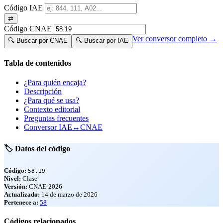
Código IAE
⇄
Código CNAE
Ver conversor completo →
🔍 Buscar por CNAE
🔍 Buscar por IAE
Tabla de contenidos
¿Para quién encaja?
Descripción
¿Para qué se usa?
Contexto editorial
Preguntas frecuentes
Conversor IAE↔CNAE
🏷️ Datos del código
Código:
58.19
Nivel:
Clase
Versión:
CNAE-2026
Actualizado:
14 de marzo de 2026
Pertenece a:
58
Códigos relacionados