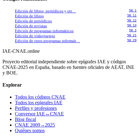
Edición de libros, periódicos y otr…
58.1
Edición de libros
58.11
Edición de periódicos
58.12
Edición de revistas
58.13
Edición de programas informáticos
58.2
Edición de videojuegos
58.21
Edición de otros programas informát…
58.29
IAE-CNAE
.online
Proyecto editorial independiente sobre epígrafes IAE y códigos
CNAE-2025 en España, basado en fuentes oficiales de AEAT, INE
y BOE.
Explorar
Todos los códigos CNAE
Todos los epígrafes IAE
Perfiles y profesiones
Conversor IAE↔CNAE
Blog fiscal
CNAE 2009→2025
Quiénes somos