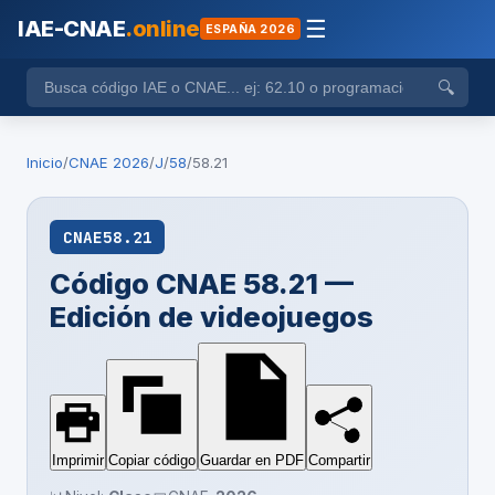
IAE-CNAE
.online
☰
ESPAÑA 2026
🔍
Inicio
/
CNAE 2026
/
J
/
58
/
58.21
CNAE
58.21
Código CNAE 58.21 —
Edición de videojuegos
Imprimir
Copiar código
Guardar en PDF
Compartir