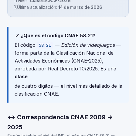
📊
Nivel:
Clase
📅
CNAE-
2026
🗓️
Última actualización:
14 de marzo de 2026
📌 ¿Qué es el código CNAE 58.21?
El código
—
Edición de videojuegos
—
58.21
forma parte de la Clasificación Nacional de
Actividades Económicas (CNAE-2025),
aprobada por Real Decreto 10/2025. Es una
clase
de cuatro dígitos — el nivel más detallado de la
clasificación CNAE.
↔ Correspondencia CNAE 2009 →
2025
Según la tabla oficial del INE, el código CNAE 58.21 se