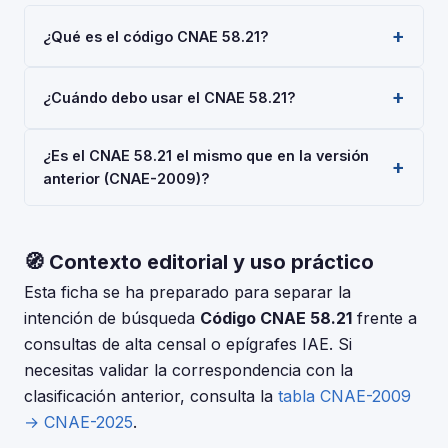
¿Qué es el código CNAE 58.21?
El código CNAE 58.21 corresponde a 'Edición de
¿Cuándo debo usar el CNAE 58.21?
videojuegos', según la Clasificación Nacional de
Actividades Económicas 2025 (CNAE-2025), aprobada
Usa el código 58.21 cuando tu actividad principal sea
por Real Decreto 10/2025. Es un código de nivel
¿Es el CNAE 58.21 el mismo que en la versión
'Edición de videojuegos'. Deberás indicarlo al darte
'Clase' usado en registros oficiales en España.
anterior (CNAE-2009)?
de alta en la Seguridad Social (RETA), al registrar una
sociedad en el Registro Mercantil, o al solicitar
La CNAE-2025 introdujo cambios respecto a la CNAE-
subvenciones.
2009. Consulta la tabla de correspondencias en el INE
🧭 Contexto editorial y uso práctico
para verificar si el código 58.21 tuvo modificaciones. El
periodo de adaptación fue hasta el 30 de junio de
Esta ficha se ha preparado para separar la
2025.
intención de búsqueda
Código CNAE 58.21
frente a
consultas de alta censal o epígrafes IAE. Si
necesitas validar la correspondencia con la
clasificación anterior, consulta la
tabla CNAE-2009
→ CNAE-2025
.