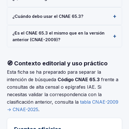
El código CNAE 65.3 corresponde a 'Fondos de
¿Cuándo debo usar el CNAE 65.3?
pensiones', según la Clasificación Nacional de
Actividades Económicas 2025 (CNAE-2025), aprobada
Usa el código 65.3 cuando tu actividad principal sea
por Real Decreto 10/2025. Es un código de nivel
¿Es el CNAE 65.3 el mismo que en la versión
'Fondos de pensiones'. Deberás indicarlo al darte de
'Grupo' usado en registros oficiales en España.
anterior (CNAE-2009)?
alta en la Seguridad Social (RETA), al registrar una
sociedad en el Registro Mercantil, o al solicitar
La CNAE-2025 introdujo cambios respecto a la CNAE-
subvenciones.
2009. Consulta la tabla de correspondencias en el INE
🧭 Contexto editorial y uso práctico
para verificar si el código 65.3 tuvo modificaciones. El
periodo de adaptación fue hasta el 30 de junio de
Esta ficha se ha preparado para separar la
2025.
intención de búsqueda
Código CNAE 65.3
frente a
consultas de alta censal o epígrafes IAE. Si
necesitas validar la correspondencia con la
clasificación anterior, consulta la
tabla CNAE-2009
→ CNAE-2025
.