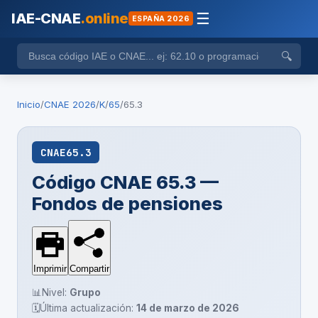
IAE-CNAE
.online
☰
ESPAÑA 2026
🔍
Inicio
/
CNAE 2026
/
K
/
65
/
65.3
CNAE
65.3
Código CNAE 65.3 —
Fondos de pensiones
Imprimir
Compartir
📊
Nivel:
Grupo
🗓️
Última actualización:
14 de marzo de 2026