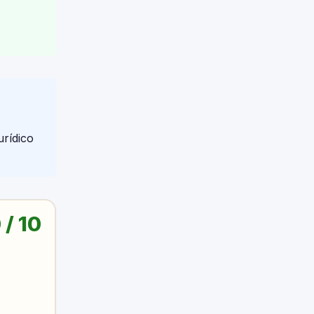
urídico
 / 10