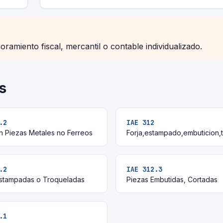
soramiento fiscal, mercantil o contable individualizado.
s
.2
IAE 312
n Piezas Metales no Ferreos
Forja,estampado,embuticion,
.2
IAE 312.3
Estampadas o Troqueladas
Piezas Embutidas, Cortadas
.1