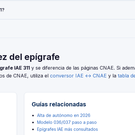
del pago del IAE. Las sociedades con cifra de negocios inferior a 
1?
AE es obligatoria para todos al iniciar la actividad económica.
elo 036/037 (alta), Modelo 303 (IVA trimestral), Modelo 130 o 131 
ero distintas. Usa nuestro conversor IAE↔CNAE para encontrar el c
nes.
ez del epígrafe
grafe IAE 311
y se diferencia de las páginas CNAE. Si adem
ios de CNAE, utiliza el
conversor IAE ↔ CNAE
y la
tabla d
Guías relacionadas
Alta de autónomo en 2026
Modelo 036/037 paso a paso
Epígrafes IAE más consultados