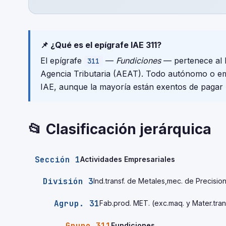
📌 ¿Qué es el epígrafe IAE 311?
El epígrafe
—
Fundiciones
— pertenece al I
311
Agencia Tributaria (AEAT). Todo autónomo o emp
IAE, aunque la mayoría están exentos de pagar 
📂 Clasificación jerárquica
Sección 1
Actividades Empresariales
División 3
Ind.transf. de Metales,mec. de Precisio
Agrup. 31
Fab.prod. MET. (exc.maq. y Mater.tran
Grupo 311
Fundiciones