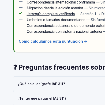
—
Correspondencia internacional confirmada
— Sin 
—
Migración desde la edición anterior
— Sin migrac
✓
Jerarquía completa verificada
— Sección 1 → Di
—
Umbrales o tamaños documentados
— Sin fuent
—
Correspondencia aduanera o de comercio exter
—
Correspondencia con sistema nacional anterior
—
Cómo calculamos esta puntuación →
❓ Preguntas frecuentes sobr
¿Qué es el epígrafe IAE 311?
El epígrafe IAE 311 — 'Fundiciones' — pertenece a la Ac
¿Tengo que pagar el IAE 311?
gestionado por la AEAT. Toda empresa o autónomo que r