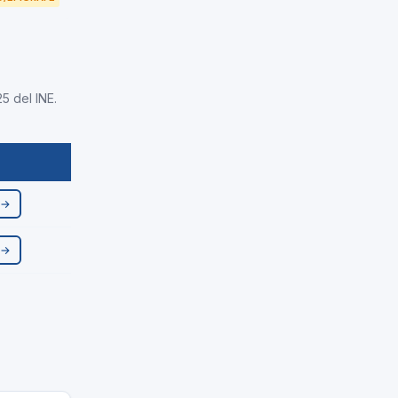
5 del INE.
 →
 →