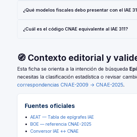
Las personas físicas (autónomos) están siempre exentas 
¿Qué modelos fiscales debo presentar con el IAE 31
€/año también están exentas. No obstante, el alta en el I
Depende de tu régimen y actividad, pero en general: Mod
¿Cuál es el código CNAE equivalente al IAE 311?
Consulta con tu asesor fiscal para tu situación concreta.
El IAE y el CNAE son clasificaciones complementarias p
CNAE-2025 que corresponde al epígrafe 311 — Fundicio
🧭 Contexto editorial y valid
Esta ficha se orienta a la intención de búsqueda
Epí
necesitas la clasificación estadística o revisar camb
correspondencias CNAE-2009 → CNAE-2025
.
Fuentes oficiales
AEAT — Tabla de epígrafes IAE
BOE — referencia CNAE-2025
Conversor IAE ↔ CNAE