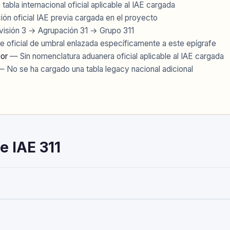
tabla internacional oficial aplicable al IAE cargada
ión oficial IAE previa cargada en el proyecto
visión 3 → Agrupación 31 → Grupo 311
e oficial de umbral enlazada específicamente a este epígrafe
ior
— Sin nomenclatura aduanera oficial aplicable al IAE cargada
 No se ha cargado una tabla legacy nacional adicional
e IAE 311
tividades Empresariales del Impuesto sobre Actividades Económicas 
ealice esta actividad debe darse de alta mediante el Modelo 036 