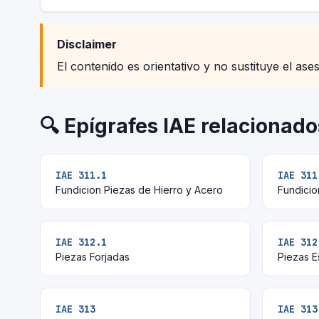
Disclaimer
El contenido es orientativo y no sustituye el ase
🔍 Epígrafes IAE relacionado
IAE 311.1
IAE 311
Fundicion Piezas de Hierro y Acero
Fundicio
IAE 312.1
IAE 312
Piezas Forjadas
Piezas 
IAE 313
IAE 313