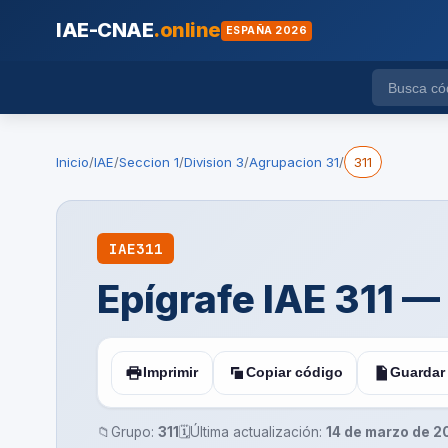
IAE-CNAE
.online
ESPAÑA 2026
Inicio
/
IAE
/
Seccion 1
/
Division 3
/
Agrupacion 31
/
311
IAE
311
Epígrafe IAE 311 —
Imprimir
Copiar código
Guardar
📁
Grupo:
311
🗓️
Última actualización:
14 de marzo de 