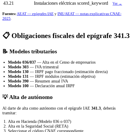
43.21
Instalaciones eléctricas
scored_keyword
Ver →
Fuentes:
AEAT — epígrafes IAE
y
INE/AEAT — notas explicativas CNAE-
2025
.
📋 Obligaciones fiscales del epígrafe 341.3
📝 Modelos tributarios
Modelo 036/037
— Alta en el Censo de empresarios
Modelo 303
— IVA trimestral
Modelo 130
— IRPF pago fraccionado (estimación directa)
Modelo 131
— IRPF módulos (estimación objetiva)
Modelo 390
— Resumen anual IVA
Modelo 100
— Declaración anual IRPF
💡 Alta de autónomo
Al darte de alta como autónomo con el epígrafe IAE
341.3
, deberás
tramitar:
Alta en Hacienda (Modelo 036 o 037)
Alta en la Seguridad Social (RETA)
Seleccionar el código CNAE correspondiente