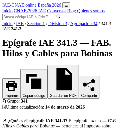
IAE-CNAE
.online
España 2026
☰
Inicio
CNAE-2026
IAE
Conversor
Blog
Quiénes somos
🔍
Inicio
/
IAE
/
Seccion 1
/
Division 3
/
Agrupacion 34
/
341.3
IAE
341.3
Epígrafe IAE 341.3 — FAB.
Hilos y Cables para Bobinas
Imprimir
Copiar código
Guardar en PDF
Compartir
📁
Grupo:
341
🗓️
Última actualización:
14 de marzo de 2026
📌 ¿Qué es el epígrafe IAE 341.3?
El epígrafe
—
FAB.
341.3
Hilos y Cables para Bobinas
— pertenece al Impuesto sobre