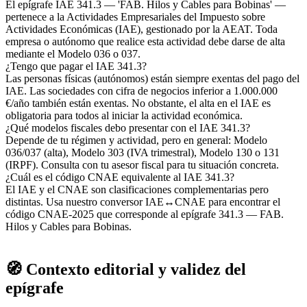
El epígrafe IAE 341.3 — 'FAB. Hilos y Cables para Bobinas' —
pertenece a la Actividades Empresariales del Impuesto sobre
Actividades Económicas (IAE), gestionado por la AEAT. Toda
empresa o autónomo que realice esta actividad debe darse de alta
mediante el Modelo 036 o 037.
¿Tengo que pagar el IAE 341.3?
Las personas físicas (autónomos) están siempre exentas del pago del
IAE. Las sociedades con cifra de negocios inferior a 1.000.000
€/año también están exentas. No obstante, el alta en el IAE es
obligatoria para todos al iniciar la actividad económica.
¿Qué modelos fiscales debo presentar con el IAE 341.3?
Depende de tu régimen y actividad, pero en general: Modelo
036/037 (alta), Modelo 303 (IVA trimestral), Modelo 130 o 131
(IRPF). Consulta con tu asesor fiscal para tu situación concreta.
¿Cuál es el código CNAE equivalente al IAE 341.3?
El IAE y el CNAE son clasificaciones complementarias pero
distintas. Usa nuestro conversor IAE↔CNAE para encontrar el
código CNAE-2025 que corresponde al epígrafe 341.3 — FAB.
Hilos y Cables para Bobinas.
🧭 Contexto editorial y validez del
epígrafe