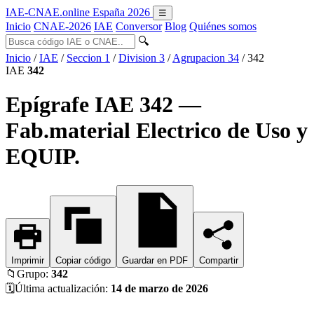
IAE-CNAE
.online
España 2026
☰
Inicio
CNAE-2026
IAE
Conversor
Blog
Quiénes somos
🔍
Inicio
/
IAE
/
Seccion 1
/
Division 3
/
Agrupacion 34
/
342
IAE
342
Epígrafe IAE 342 —
Fab.material Electrico de Uso y
EQUIP.
Imprimir
Copiar código
Guardar en PDF
Compartir
📁
Grupo:
342
🗓️
Última actualización:
14 de marzo de 2026