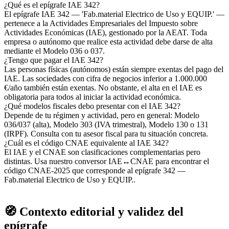
¿Qué es el epígrafe IAE 342?
El epígrafe IAE 342 — 'Fab.material Electrico de Uso y EQUIP.' —
pertenece a la Actividades Empresariales del Impuesto sobre
Actividades Económicas (IAE), gestionado por la AEAT. Toda
empresa o autónomo que realice esta actividad debe darse de alta
mediante el Modelo 036 o 037.
¿Tengo que pagar el IAE 342?
Las personas físicas (autónomos) están siempre exentas del pago del
IAE. Las sociedades con cifra de negocios inferior a 1.000.000
€/año también están exentas. No obstante, el alta en el IAE es
obligatoria para todos al iniciar la actividad económica.
¿Qué modelos fiscales debo presentar con el IAE 342?
Depende de tu régimen y actividad, pero en general: Modelo
036/037 (alta), Modelo 303 (IVA trimestral), Modelo 130 o 131
(IRPF). Consulta con tu asesor fiscal para tu situación concreta.
¿Cuál es el código CNAE equivalente al IAE 342?
El IAE y el CNAE son clasificaciones complementarias pero
distintas. Usa nuestro conversor IAE↔CNAE para encontrar el
código CNAE-2025 que corresponde al epígrafe 342 —
Fab.material Electrico de Uso y EQUIP..
🧭 Contexto editorial y validez del
epígrafe