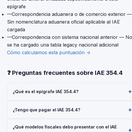
epígrafe
—
Correspondencia aduanera o de comercio exterior
—
Sin nomenclatura aduanera oficial aplicable al IAE
cargada
—
Correspondencia con sistema nacional anterior
— N
se ha cargado una tabla legacy nacional adicional
Cómo calculamos esta puntuación →
❓ Preguntas frecuentes sobre IAE 354.4
¿Qué es el epígrafe IAE 354.4?
El epígrafe IAE 354.4 — 'Accesorios de Componentes
¿Tengo que pagar el IAE 354.4?
Electronicos' — pertenece a la Actividades Empresariales
del Impuesto sobre Actividades Económicas (IAE),
Las personas físicas (autónomos) están siempre exentas del
gestionado por la AEAT. Toda empresa o autónomo que
¿Qué modelos fiscales debo presentar con el IAE
pago del IAE. Las sociedades con cifra de negocios inferior
realice esta actividad debe darse de alta mediante el