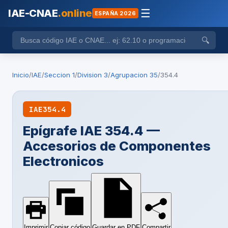
IAE-CNAE
.online
☰
ESPAÑA 2026
🔍
Inicio
/
IAE
/
Seccion 1
/
Division 3
/
Agrupacion 35
/
354.4
IAE
354.4
Epígrafe IAE 354.4 —
Accesorios de Componentes
Electronicos
Imprimir
Copiar código
Guardar en PDF
Compartir