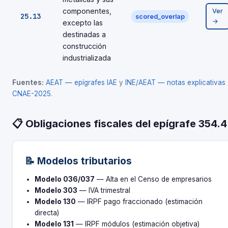
componentes,
Ver
25.13
scored_overlap
→
excepto las
destinadas a
construcción
industrializada
Fuentes:
AEAT — epígrafes IAE
y
INE/AEAT — notas explicativas
CNAE-2025
.
📋 Obligaciones fiscales del epígrafe 354.4
📝 Modelos tributarios
Modelo 036/037
— Alta en el Censo de empresarios
Modelo 303
— IVA trimestral
Modelo 130
— IRPF pago fraccionado (estimación
directa)
Modelo 131
— IRPF módulos (estimación objetiva)