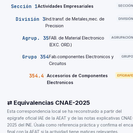
Sección 1
Actividades Empresariales
SECCIÓ
División 3
Ind.transf. de Metales,mec. de
DIVISIÓ
Precision
Agrup. 35
FAB. de Material Electronico
AGRUPACIÓ
(EXC. ORD.)
Grupo 354
Fab.componentes Electronicos y
GRUP
Circuitos
354.4
Accesorios de Componentes
EPÍGRAF
Electronicos
⇄ Equivalencias CNAE-2025
Esta correspondencia local se ha reconstruido a partir del
epígrafe oficial IAE de la AEAT y de las notas explicativas CNAE
2025 del INE. Úsala como referencia práctica y confirma el enca
final con la AEAT si la actividad tiene matices relevantes.