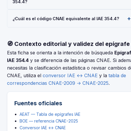
354.4?
a 1.000.000 €/año también están exentas. No obstante, el
Modelo 036 o 037.
alta en el IAE es obligatoria para todos al iniciar la actividad
Depende de tu régimen y actividad, pero en general:
económica.
¿Cuál es el código CNAE equivalente al IAE 354.4?
Modelo 036/037 (alta), Modelo 303 (IVA trimestral), Modelo
130 o 131 (IRPF). Consulta con tu asesor fiscal para tu
El IAE y el CNAE son clasificaciones complementarias pero
situación concreta.
distintas. Usa nuestro conversor IAE↔CNAE para encontrar
🧭 Contexto editorial y validez del epígrafe
el código CNAE-2025 que corresponde al epígrafe 354.4 —
Accesorios de Componentes Electronicos.
Esta ficha se orienta a la intención de búsqueda
Epígra
IAE 354.4
y se diferencia de las páginas CNAE. Si adem
necesitas la clasificación estadística o revisar cambios d
CNAE, utiliza el
conversor IAE ↔ CNAE
y la
tabla de
correspondencias CNAE-2009 → CNAE-2025
.
Fuentes oficiales
AEAT — Tabla de epígrafes IAE
BOE — referencia CNAE-2025
Conversor IAE ↔ CNAE