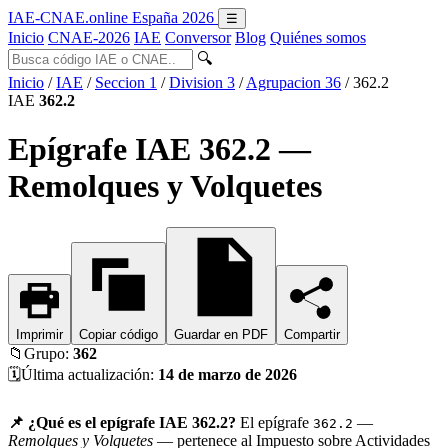
IAE-CNAE
.online
España 2026
☰
Inicio
CNAE-2026
IAE
Conversor
Blog
Quiénes somos
🔍
Inicio
/
IAE
/
Seccion 1
/
Division 3
/
Agrupacion 36
/
362.2
IAE
362.2
Epígrafe IAE 362.2 —
Remolques y Volquetes
Imprimir
Copiar código
Guardar en PDF
Compartir
📁
Grupo:
362
🗓️
Última actualización:
14 de marzo de 2026
📌 ¿Qué es el epígrafe IAE 362.2?
El epígrafe
—
362.2
Remolques y Volquetes
— pertenece al Impuesto sobre Actividades