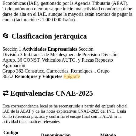
Económicas (IAE), gestionado por la Agencia Tributaria (AEAT).
Todo autónomo o empresa que inicie una actividad económica debe
darse de alta en el IAE, aunque la mayoría están exentos de pagar la
cuota (facturación < 1.000.000 €/año).
📂 Clasificación jerárquica
Sección 1
Actividades Empresariales
Sección
División 3
Ind.transf. de Metales,mec. de Precision
División
Agrup. 36
CONST. Vehiculos AUTO. y Piezas Repuesto
Agrupación
Grupo 362
Construcc. Carrocerias, Remolques...
Grupo
362.2
Remolques y Volquetes
Epígrafe
⇄ Equivalencias CNAE-2025
Esta correspondencia local se ha reconstruido a partir del epígrafe oficial
IAE de la AEAT y de las notas explicativas CNAE-2025 del INE. Úsala
como referencia práctica y confirma el encaje final con la AEAT si la
actividad tiene matices relevantes.
Código
Denominación
Método