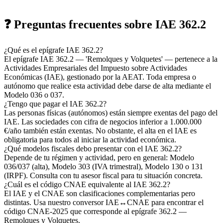
❓ Preguntas frecuentes sobre IAE 362.2
¿Qué es el epígrafe IAE 362.2?
El epígrafe IAE 362.2 — 'Remolques y Volquetes' — pertenece a la
Actividades Empresariales del Impuesto sobre Actividades
Económicas (IAE), gestionado por la AEAT. Toda empresa o
autónomo que realice esta actividad debe darse de alta mediante el
Modelo 036 o 037.
¿Tengo que pagar el IAE 362.2?
Las personas físicas (autónomos) están siempre exentas del pago del
IAE. Las sociedades con cifra de negocios inferior a 1.000.000
€/año también están exentas. No obstante, el alta en el IAE es
obligatoria para todos al iniciar la actividad económica.
¿Qué modelos fiscales debo presentar con el IAE 362.2?
Depende de tu régimen y actividad, pero en general: Modelo
036/037 (alta), Modelo 303 (IVA trimestral), Modelo 130 o 131
(IRPF). Consulta con tu asesor fiscal para tu situación concreta.
¿Cuál es el código CNAE equivalente al IAE 362.2?
El IAE y el CNAE son clasificaciones complementarias pero
distintas. Usa nuestro conversor IAE↔CNAE para encontrar el
código CNAE-2025 que corresponde al epígrafe 362.2 —
Remolques y Volquetes.