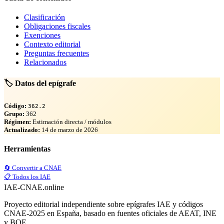
Clasificación
Obligaciones fiscales
Exenciones
Contexto editorial
Preguntas frecuentes
Relacionados
🏷️ Datos del epígrafe
Código:
362.2
Grupo:
362
Régimen:
Estimación directa / módulos
Actualizado:
14 de marzo de 2026
Herramientas
🔄 Convertir a CNAE
📋 Todos los IAE
IAE-CNAE
.online
Proyecto editorial independiente sobre epígrafes IAE y códigos
CNAE-2025 en España, basado en fuentes oficiales de AEAT, INE
y BOE.