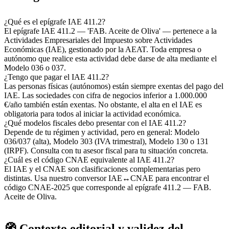
¿Qué es el epígrafe IAE 411.2?
El epígrafe IAE 411.2 — 'FAB. Aceite de Oliva' — pertenece a la
Actividades Empresariales del Impuesto sobre Actividades
Económicas (IAE), gestionado por la AEAT. Toda empresa o
autónomo que realice esta actividad debe darse de alta mediante el
Modelo 036 o 037.
¿Tengo que pagar el IAE 411.2?
Las personas físicas (autónomos) están siempre exentas del pago del
IAE. Las sociedades con cifra de negocios inferior a 1.000.000
€/año también están exentas. No obstante, el alta en el IAE es
obligatoria para todos al iniciar la actividad económica.
¿Qué modelos fiscales debo presentar con el IAE 411.2?
Depende de tu régimen y actividad, pero en general: Modelo
036/037 (alta), Modelo 303 (IVA trimestral), Modelo 130 o 131
(IRPF). Consulta con tu asesor fiscal para tu situación concreta.
¿Cuál es el código CNAE equivalente al IAE 411.2?
El IAE y el CNAE son clasificaciones complementarias pero
distintas. Usa nuestro conversor IAE↔CNAE para encontrar el
código CNAE-2025 que corresponde al epígrafe 411.2 — FAB.
Aceite de Oliva.
🧭 Contexto editorial y validez del