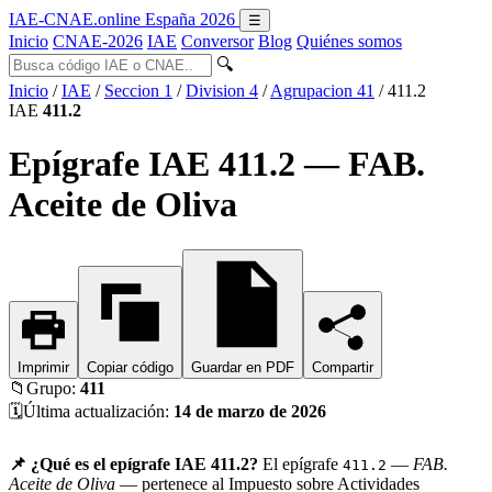
IAE-CNAE
.online
España 2026
☰
Inicio
CNAE-2026
IAE
Conversor
Blog
Quiénes somos
🔍
Inicio
/
IAE
/
Seccion 1
/
Division 4
/
Agrupacion 41
/
411.2
IAE
411.2
Epígrafe IAE 411.2 — FAB.
Aceite de Oliva
Imprimir
Copiar código
Guardar en PDF
Compartir
📁
Grupo:
411
🗓️
Última actualización:
14 de marzo de 2026
📌 ¿Qué es el epígrafe IAE 411.2?
El epígrafe
—
FAB.
411.2
Aceite de Oliva
— pertenece al Impuesto sobre Actividades