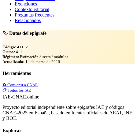
Exenciones
Contexto editorial
Preguntas frecuentes
Relacionados
🏷️ Datos del epígrafe
Código:
411.2
Grupo:
411
Régimen:
Estimación directa / módulos
Actualizado:
14 de marzo de 2026
Herramientas
🔄 Convertir a CNAE
📋 Todos los IAE
IAE-CNAE
.online
Proyecto editorial independiente sobre epígrafes IAE y códigos
CNAE-2025 en España, basado en fuentes oficiales de AEAT, INE
y BOE.
Explorar