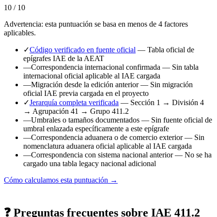
10 / 10
Advertencia: esta puntuación se basa en menos de 4 factores
aplicables.
✓
Código verificado en fuente oficial
— Tabla oficial de
epígrafes IAE de la AEAT
—
Correspondencia internacional confirmada
— Sin tabla
internacional oficial aplicable al IAE cargada
—
Migración desde la edición anterior
— Sin migración
oficial IAE previa cargada en el proyecto
✓
Jerarquía completa verificada
— Sección 1 → División 4
→ Agrupación 41 → Grupo 411.2
—
Umbrales o tamaños documentados
— Sin fuente oficial de
umbral enlazada específicamente a este epígrafe
—
Correspondencia aduanera o de comercio exterior
— Sin
nomenclatura aduanera oficial aplicable al IAE cargada
—
Correspondencia con sistema nacional anterior
— No se ha
cargado una tabla legacy nacional adicional
Cómo calculamos esta puntuación →
❓ Preguntas frecuentes sobre IAE 411.2