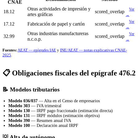
CNAE
Otras actividades de impresión y
Ver
18.12
scored_overlap
artes gráficas
→
Ver
17.12
Fabricación de papel y cartón
scored_overlap
→
Otras industrias manufactureras
Ver
32.99
scored_overlap
n.c.o.p.
→
Fuentes:
AEAT — epígrafes IAE
y
INE/AEAT — notas explicativas CNAE-
2025
.
📋 Obligaciones fiscales del epígrafe 476.2
📝 Modelos tributarios
Modelo 036/037
— Alta en el Censo de empresarios
Modelo 303
— IVA trimestral
Modelo 130
— IRPF pago fraccionado (estimación directa)
Modelo 131
— IRPF módulos (estimación objetiva)
Modelo 390
— Resumen anual IVA
Modelo 100
— Declaración anual IRPF
💡 Alta de autónomo