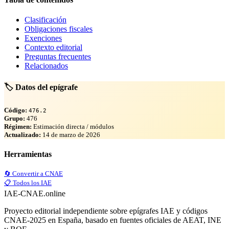
Clasificación
Obligaciones fiscales
Exenciones
Contexto editorial
Preguntas frecuentes
Relacionados
🏷️ Datos del epígrafe
Código:
476.2
Grupo:
476
Régimen:
Estimación directa / módulos
Actualizado:
14 de marzo de 2026
Herramientas
🔄 Convertir a CNAE
📋 Todos los IAE
IAE-CNAE
.online
Proyecto editorial independiente sobre epígrafes IAE y códigos
CNAE-2025 en España, basado en fuentes oficiales de AEAT, INE