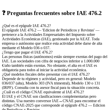
❓ Preguntas frecuentes sobre IAE 476.2
¿Qué es el epígrafe IAE 476.2?
El epígrafe IAE 476.2 — 'Edicion de Periodicos y Revistas' —
pertenece a la Actividades Empresariales del Impuesto sobre
Actividades Económicas (IAE), gestionado por la AEAT. Toda
empresa o autónomo que realice esta actividad debe darse de alta
mediante el Modelo 036 o 037.
¿Tengo que pagar el IAE 476.2?
Las personas físicas (autónomos) están siempre exentas del pago del
IAE. Las sociedades con cifra de negocios inferior a 1.000.000
€/año también están exentas. No obstante, el alta en el IAE es
obligatoria para todos al iniciar la actividad económica.
¿Qué modelos fiscales debo presentar con el IAE 476.2?
Depende de tu régimen y actividad, pero en general: Modelo
036/037 (alta), Modelo 303 (IVA trimestral), Modelo 130 o 131
(IRPF). Consulta con tu asesor fiscal para tu situación concreta.
¿Cuál es el código CNAE equivalente al IAE 476.2?
El IAE y el CNAE son clasificaciones complementarias pero
distintas. Usa nuestro conversor IAE↔CNAE para encontrar el
código CNAE-2025 que corresponde al epígrafe 476.2 — Edicion
de Periodicos y Revistas.