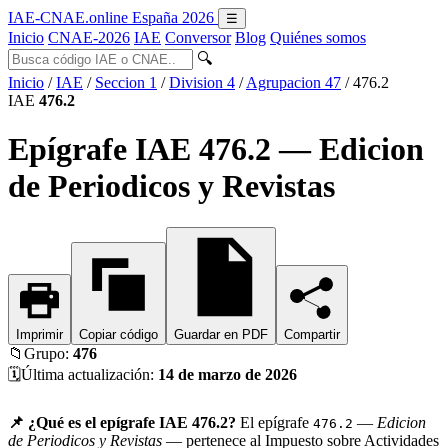
IAE-CNAE
.online
España 2026
☰
Inicio
CNAE-2026
IAE
Conversor
Blog
Quiénes somos
🔍
Inicio
/
IAE
/
Seccion 1
/
Division 4
/
Agrupacion 47
/
476.2
IAE
476.2
Epígrafe IAE 476.2 — Edicion
de Periodicos y Revistas
Imprimir
Copiar código
Guardar en PDF
Compartir
📁
Grupo:
476
🗓️
Última actualización:
14 de marzo de 2026
📌 ¿Qué es el epígrafe IAE 476.2?
El epígrafe
—
Edicion
476.2
de Periodicos y Revistas
— pertenece al Impuesto sobre Actividades