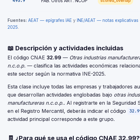
495.9
FAB. Otros ART. NCOP
scored_overlap
Fuentes:
AEAT — epígrafes IAE
y
INE/AEAT — notas explicativa
2025
.
📖 Descripción y actividades incluidas
El código CNAE
32.99
—
Otras industrias manufacturer
n.c.o.p.
— clasifica las actividades económicas relacio
este sector según la normativa INE-2025.
Esta clase incluye todas las empresas y trabajadores 
que desarrollan actividades englobadas bajo
otras indus
manufactureras n.c.o.p.
. Al registrarte en la Seguridad 
en el Registro Mercantil, deberás indicar el código
32.9
actividad principal corresponde a este grupo.
🧾 ¿Para qué se usa el código CNAE 32.99?