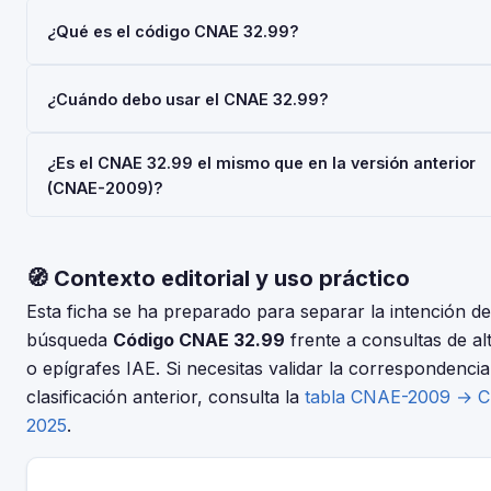
¿Qué es el código CNAE 32.99?
El código CNAE 32.99 corresponde a 'Otras industrias
¿Cuándo debo usar el CNAE 32.99?
manufactureras n.c.o.p.', según la Clasificación Nacional de
Actividades Económicas 2025 (CNAE-2025), aprobada por R
Usa el código 32.99 cuando tu actividad principal sea 'Otras
Decreto 10/2025. Es un código de nivel 'Clase' usado en regi
¿Es el CNAE 32.99 el mismo que en la versión anterior
industrias manufactureras n.c.o.p.'. Deberás indicarlo al darte 
oficiales en España.
(CNAE-2009)?
en la Seguridad Social (RETA), al registrar una sociedad en e
Registro Mercantil, o al solicitar subvenciones.
La CNAE-2025 introdujo cambios respecto a la CNAE-2009. C
la tabla de correspondencias en el INE para verificar si el có
🧭 Contexto editorial y uso práctico
32.99 tuvo modificaciones. El periodo de adaptación fue hast
de junio de 2025.
Esta ficha se ha preparado para separar la intención de
búsqueda
Código CNAE 32.99
frente a consultas de al
o epígrafes IAE. Si necesitas validar la correspondencia
clasificación anterior, consulta la
tabla CNAE-2009 → 
2025
.