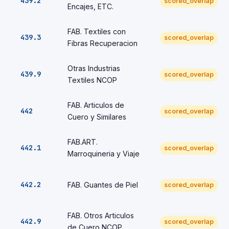
439.2
scored_overlap
Encajes, ETC.
FAB. Textiles con
439.3
scored_overlap
Fibras Recuperacion
Otras Industrias
439.9
scored_overlap
Textiles NCOP
FAB. Articulos de
442
scored_overlap
Cuero y Similares
FAB.ART.
442.1
scored_overlap
Marroquineria y Viaje
442.2
FAB. Guantes de Piel
scored_overlap
FAB. Otros Articulos
442.9
scored_overlap
de Cuero NCOP