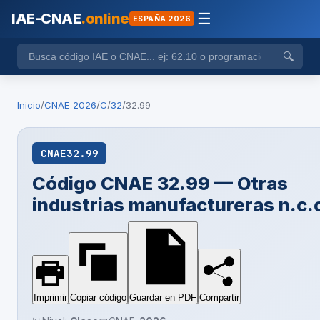
IAE-CNAE
.online
☰
ESPAÑA 2026
🔍
Inicio
/
CNAE 2026
/
C
/
32
/
32.99
CNAE
32.99
Código CNAE 32.99 — Otras
industrias manufactureras n.c.
Imprimir
Copiar código
Guardar en PDF
Compartir