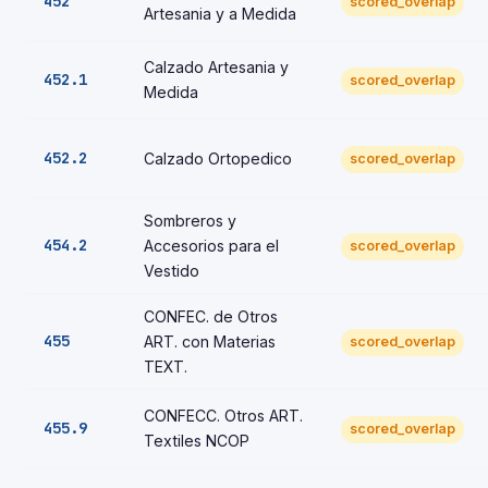
452
scored_overlap
Artesania y a Medida
Calzado Artesania y
452.1
scored_overlap
Medida
452.2
Calzado Ortopedico
scored_overlap
Sombreros y
454.2
Accesorios para el
scored_overlap
Vestido
CONFEC. de Otros
455
ART. con Materias
scored_overlap
TEXT.
CONFECC. Otros ART.
455.9
scored_overlap
Textiles NCOP