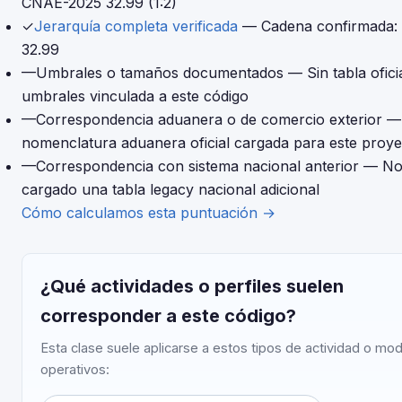
CNAE-2025 32.99 (1:2)
✓
Jerarquía completa verificada
— Cadena confirmada:
32.99
—
Umbrales o tamaños documentados
— Sin tabla ofici
umbrales vinculada a este código
—
Correspondencia aduanera o de comercio exterior
—
nomenclatura aduanera oficial cargada para este proye
—
Correspondencia con sistema nacional anterior
— No
cargado una tabla legacy nacional adicional
Cómo calculamos esta puntuación →
¿Qué actividades o perfiles suelen
corresponder a este código?
Esta clase suele aplicarse a estos tipos de actividad o mo
operativos: