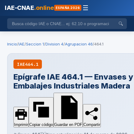
IAE-CNAE
.online
☰
ESPAÑA 2026
🔍
Inicio
/
IAE
/
Seccion 1
/
Division 4
/
Agrupacion 46
/
464.1
IAE
464.1
Epígrafe IAE 464.1 — Envases y
Embalajes Industriales Madera
Imprimir
Copiar código
Guardar en PDF
Compartir