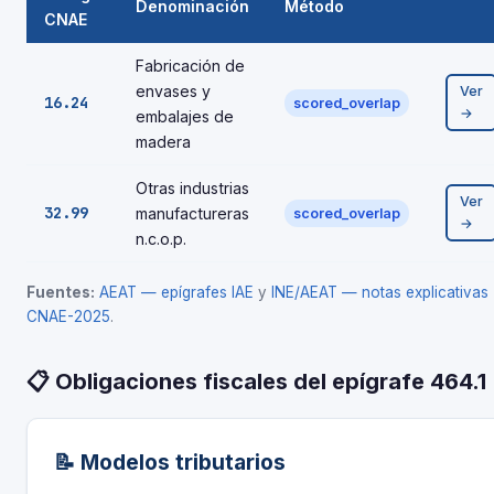
Denominación
Método
CNAE
Fabricación de
envases y
Ver
16.24
scored_overlap
→
embalajes de
madera
Otras industrias
Ver
32.99
manufactureras
scored_overlap
→
n.c.o.p.
Fuentes:
AEAT — epígrafes IAE
y
INE/AEAT — notas explicativas
CNAE-2025
.
📋 Obligaciones fiscales del epígrafe 464.1
📝 Modelos tributarios