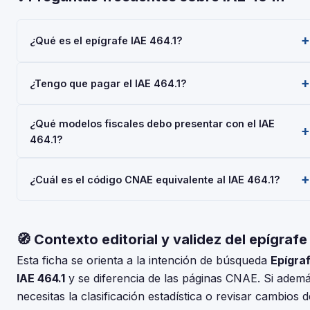
¿Qué es el epígrafe IAE 464.1?
El epígrafe IAE 464.1 — 'Envases y Embalajes Industriales
¿Tengo que pagar el IAE 464.1?
Madera' — pertenece a la Actividades Empresariales del
Impuesto sobre Actividades Económicas (IAE), gestionado
Las personas físicas (autónomos) están siempre exentas del
por la AEAT. Toda empresa o autónomo que realice esta
¿Qué modelos fiscales debo presentar con el IAE
pago del IAE. Las sociedades con cifra de negocios inferior
actividad debe darse de alta mediante el Modelo 036 o 037.
464.1?
a 1.000.000 €/año también están exentas. No obstante, el
alta en el IAE es obligatoria para todos al iniciar la actividad
Depende de tu régimen y actividad, pero en general:
económica.
¿Cuál es el código CNAE equivalente al IAE 464.1?
Modelo 036/037 (alta), Modelo 303 (IVA trimestral), Modelo
130 o 131 (IRPF). Consulta con tu asesor fiscal para tu
El IAE y el CNAE son clasificaciones complementarias pero
situación concreta.
distintas. Usa nuestro conversor IAE↔CNAE para encontrar
🧭 Contexto editorial y validez del epígrafe
el código CNAE-2025 que corresponde al epígrafe 464.1 —
Envases y Embalajes Industriales Madera.
Esta ficha se orienta a la intención de búsqueda
Epígra
IAE 464.1
y se diferencia de las páginas CNAE. Si adem
necesitas la clasificación estadística o revisar cambios d