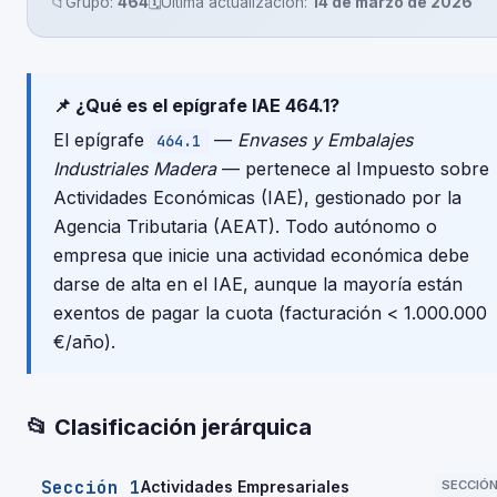
📁
Grupo:
464
🗓️
Última actualización:
14 de marzo de 2026
📌 ¿Qué es el epígrafe IAE 464.1?
El epígrafe
—
Envases y Embalajes
464.1
Industriales Madera
— pertenece al Impuesto sobre
Actividades Económicas (IAE), gestionado por la
Agencia Tributaria (AEAT). Todo autónomo o
empresa que inicie una actividad económica debe
darse de alta en el IAE, aunque la mayoría están
exentos de pagar la cuota (facturación < 1.000.000
€/año).
📂 Clasificación jerárquica
Sección 1
Actividades Empresariales
SECCIÓ