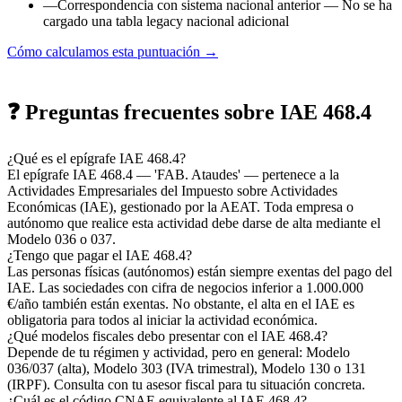
—
Correspondencia con sistema nacional anterior
— No se ha
cargado una tabla legacy nacional adicional
Cómo calculamos esta puntuación →
❓ Preguntas frecuentes sobre IAE 468.4
¿Qué es el epígrafe IAE 468.4?
El epígrafe IAE 468.4 — 'FAB. Ataudes' — pertenece a la
Actividades Empresariales del Impuesto sobre Actividades
Económicas (IAE), gestionado por la AEAT. Toda empresa o
autónomo que realice esta actividad debe darse de alta mediante el
Modelo 036 o 037.
¿Tengo que pagar el IAE 468.4?
Las personas físicas (autónomos) están siempre exentas del pago del
IAE. Las sociedades con cifra de negocios inferior a 1.000.000
€/año también están exentas. No obstante, el alta en el IAE es
obligatoria para todos al iniciar la actividad económica.
¿Qué modelos fiscales debo presentar con el IAE 468.4?
Depende de tu régimen y actividad, pero en general: Modelo
036/037 (alta), Modelo 303 (IVA trimestral), Modelo 130 o 131
(IRPF). Consulta con tu asesor fiscal para tu situación concreta.
¿Cuál es el código CNAE equivalente al IAE 468.4?