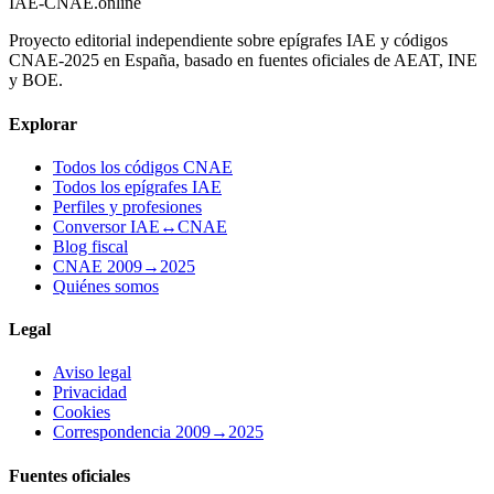
IAE-CNAE
.online
Proyecto editorial independiente sobre epígrafes IAE y códigos
CNAE-2025 en España, basado en fuentes oficiales de AEAT, INE
y BOE.
Explorar
Todos los códigos CNAE
Todos los epígrafes IAE
Perfiles y profesiones
Conversor IAE↔CNAE
Blog fiscal
CNAE 2009→2025
Quiénes somos
Legal
Aviso legal
Privacidad
Cookies
Correspondencia 2009→2025
Fuentes oficiales