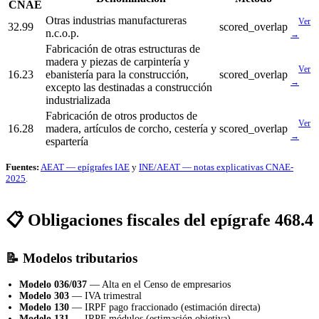
CNAE
Otras industrias manufactureras
Ver
32.99
scored_overlap
n.c.o.p.
→
Fabricación de otras estructuras de
madera y piezas de carpintería y
Ver
16.23
ebanistería para la construcción,
scored_overlap
→
excepto las destinadas a construcción
industrializada
Fabricación de otros productos de
Ver
16.28
madera, artículos de corcho, cestería y
scored_overlap
→
espartería
Fuentes:
AEAT — epígrafes IAE
y
INE/AEAT — notas explicativas CNAE-
2025
.
📋 Obligaciones fiscales del epígrafe 468.4
📝 Modelos tributarios
Modelo 036/037
— Alta en el Censo de empresarios
Modelo 303
— IVA trimestral
Modelo 130
— IRPF pago fraccionado (estimación directa)
Modelo 131
— IRPF módulos (estimación objetiva)