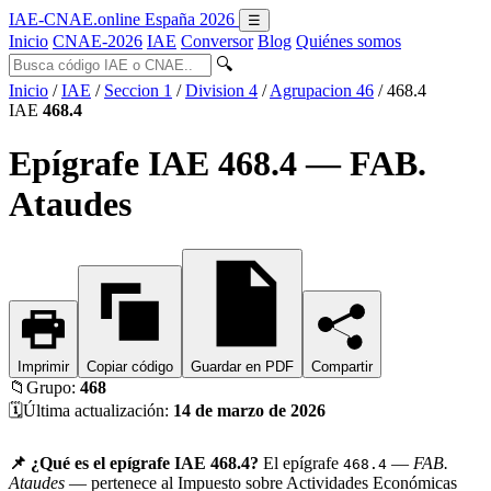
IAE-CNAE
.online
España 2026
☰
Inicio
CNAE-2026
IAE
Conversor
Blog
Quiénes somos
🔍
Inicio
/
IAE
/
Seccion 1
/
Division 4
/
Agrupacion 46
/
468.4
IAE
468.4
Epígrafe IAE 468.4 — FAB.
Ataudes
Imprimir
Copiar código
Guardar en PDF
Compartir
📁
Grupo:
468
🗓️
Última actualización:
14 de marzo de 2026
📌 ¿Qué es el epígrafe IAE 468.4?
El epígrafe
—
FAB.
468.4
Ataudes
— pertenece al Impuesto sobre Actividades Económicas