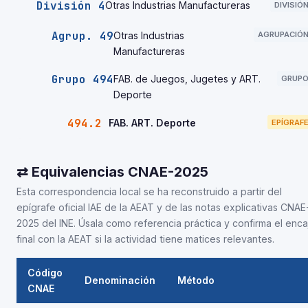
División 4
Otras Industrias Manufactureras
DIVISIÓ
Agrup. 49
Otras Industrias
AGRUPACIÓ
Manufactureras
Grupo 494
FAB. de Juegos, Jugetes y ART.
GRUP
Deporte
494.2
FAB. ART. Deporte
EPÍGRAF
⇄ Equivalencias CNAE-2025
Esta correspondencia local se ha reconstruido a partir del
epígrafe oficial IAE de la AEAT y de las notas explicativas CNAE
2025 del INE. Úsala como referencia práctica y confirma el enca
final con la AEAT si la actividad tiene matices relevantes.
Código
Denominación
Método
CNAE