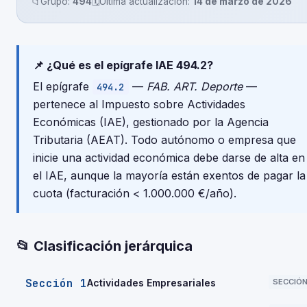
📁
Grupo:
494
🗓️
Última actualización:
14 de marzo de 2026
📌 ¿Qué es el epígrafe IAE 494.2?
El epígrafe
—
FAB. ART. Deporte
—
494.2
pertenece al Impuesto sobre Actividades
Económicas (IAE), gestionado por la Agencia
Tributaria (AEAT). Todo autónomo o empresa que
inicie una actividad económica debe darse de alta en
el IAE, aunque la mayoría están exentos de pagar la
cuota (facturación < 1.000.000 €/año).
📂 Clasificación jerárquica
Sección 1
Actividades Empresariales
SECCIÓ