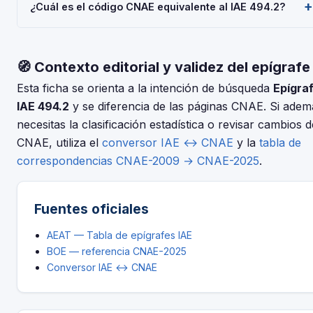
económica.
¿Cuál es el código CNAE equivalente al IAE 494.2?
Modelo 036/037 (alta), Modelo 303 (IVA trimestral), Modelo
130 o 131 (IRPF). Consulta con tu asesor fiscal para tu
El IAE y el CNAE son clasificaciones complementarias pero
situación concreta.
distintas. Usa nuestro conversor IAE↔CNAE para encontrar
🧭 Contexto editorial y validez del epígrafe
el código CNAE-2025 que corresponde al epígrafe 494.2 —
FAB. ART. Deporte.
Esta ficha se orienta a la intención de búsqueda
Epígra
IAE 494.2
y se diferencia de las páginas CNAE. Si adem
necesitas la clasificación estadística o revisar cambios d
CNAE, utiliza el
conversor IAE ↔ CNAE
y la
tabla de
correspondencias CNAE-2009 → CNAE-2025
.
Fuentes oficiales
AEAT — Tabla de epígrafes IAE
BOE — referencia CNAE-2025
Conversor IAE ↔ CNAE