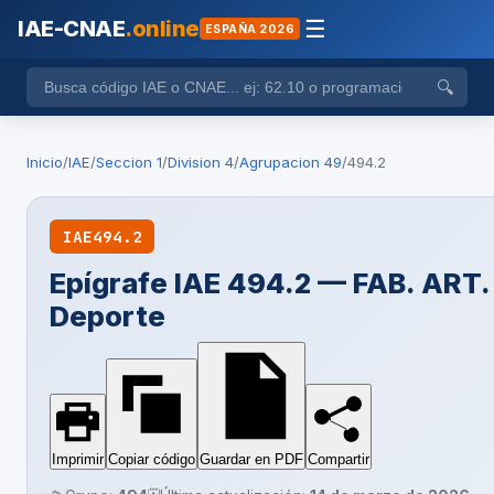
IAE-CNAE
.online
☰
ESPAÑA 2026
🔍
Inicio
/
IAE
/
Seccion 1
/
Division 4
/
Agrupacion 49
/
494.2
IAE
494.2
Epígrafe IAE 494.2 — FAB. ART.
Deporte
Imprimir
Copiar código
Guardar en PDF
Compartir