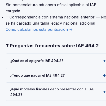
Sin nomenclatura aduanera oficial aplicable al IAE
cargada
—
Correspondencia con sistema nacional anterior
— N
se ha cargado una tabla legacy nacional adicional
Cómo calculamos esta puntuación →
❓ Preguntas frecuentes sobre IAE 494.2
¿Qué es el epígrafe IAE 494.2?
El epígrafe IAE 494.2 — 'FAB. ART. Deporte' — pertenece a
¿Tengo que pagar el IAE 494.2?
la Actividades Empresariales del Impuesto sobre Actividades
Económicas (IAE), gestionado por la AEAT. Toda empresa o
Las personas físicas (autónomos) están siempre exentas del
autónomo que realice esta actividad debe darse de alta
¿Qué modelos fiscales debo presentar con el IAE
pago del IAE. Las sociedades con cifra de negocios inferior
mediante el Modelo 036 o 037.
494.2?
a 1.000.000 €/año también están exentas. No obstante, el
alta en el IAE es obligatoria para todos al iniciar la actividad
Depende de tu régimen y actividad, pero en general: