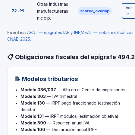
Otras industrias
Ver
32.99
manufactureras
scored_overlap
→
n.c.o.p.
Fuentes:
AEAT — epígrafes IAE
y
INE/AEAT — notas explicativas
CNAE-2025
.
📋 Obligaciones fiscales del epígrafe 494.2
📝 Modelos tributarios
Modelo 036/037
— Alta en el Censo de empresarios
Modelo 303
— IVA trimestral
Modelo 130
— IRPF pago fraccionado (estimación
directa)
Modelo 131
— IRPF módulos (estimación objetiva)
Modelo 390
— Resumen anual IVA
Modelo 100
— Declaración anual IRPF