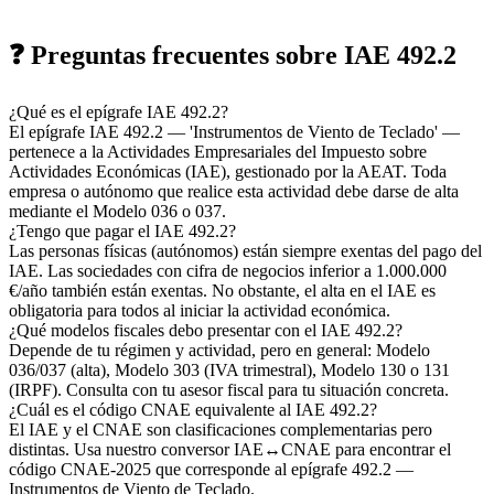
❓ Preguntas frecuentes sobre IAE 492.2
¿Qué es el epígrafe IAE 492.2?
El epígrafe IAE 492.2 — 'Instrumentos de Viento de Teclado' —
pertenece a la Actividades Empresariales del Impuesto sobre
Actividades Económicas (IAE), gestionado por la AEAT. Toda
empresa o autónomo que realice esta actividad debe darse de alta
mediante el Modelo 036 o 037.
¿Tengo que pagar el IAE 492.2?
Las personas físicas (autónomos) están siempre exentas del pago del
IAE. Las sociedades con cifra de negocios inferior a 1.000.000
€/año también están exentas. No obstante, el alta en el IAE es
obligatoria para todos al iniciar la actividad económica.
¿Qué modelos fiscales debo presentar con el IAE 492.2?
Depende de tu régimen y actividad, pero en general: Modelo
036/037 (alta), Modelo 303 (IVA trimestral), Modelo 130 o 131
(IRPF). Consulta con tu asesor fiscal para tu situación concreta.
¿Cuál es el código CNAE equivalente al IAE 492.2?
El IAE y el CNAE son clasificaciones complementarias pero
distintas. Usa nuestro conversor IAE↔CNAE para encontrar el
código CNAE-2025 que corresponde al epígrafe 492.2 —
Instrumentos de Viento de Teclado.