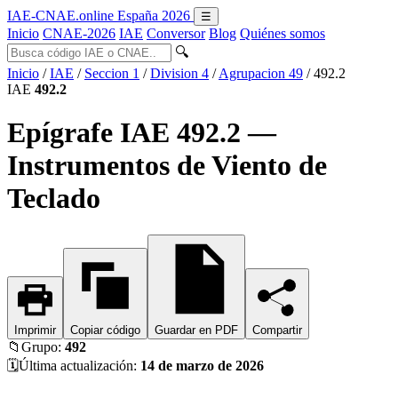
IAE-CNAE
.online
España 2026
☰
Inicio
CNAE-2026
IAE
Conversor
Blog
Quiénes somos
🔍
Inicio
/
IAE
/
Seccion 1
/
Division 4
/
Agrupacion 49
/
492.2
IAE
492.2
Epígrafe IAE 492.2 —
Instrumentos de Viento de
Teclado
Imprimir
Copiar código
Guardar en PDF
Compartir
📁
Grupo:
492
🗓️
Última actualización:
14 de marzo de 2026