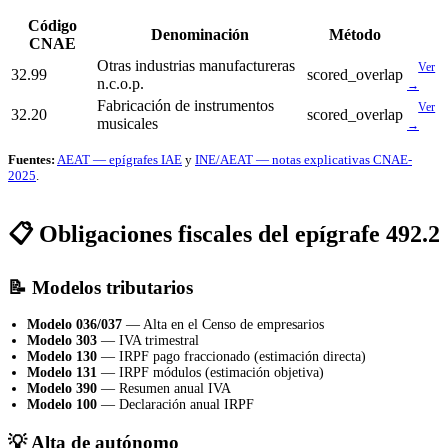
Código
Denominación
Método
CNAE
Otras industrias manufactureras
Ver
32.99
scored_overlap
n.c.o.p.
→
Fabricación de instrumentos
Ver
32.20
scored_overlap
musicales
→
Fuentes:
AEAT — epígrafes IAE
y
INE/AEAT — notas explicativas CNAE-
2025
.
📋 Obligaciones fiscales del epígrafe 492.2
📝 Modelos tributarios
Modelo 036/037
— Alta en el Censo de empresarios
Modelo 303
— IVA trimestral
Modelo 130
— IRPF pago fraccionado (estimación directa)
Modelo 131
— IRPF módulos (estimación objetiva)
Modelo 390
— Resumen anual IVA
Modelo 100
— Declaración anual IRPF
💡 Alta de autónomo