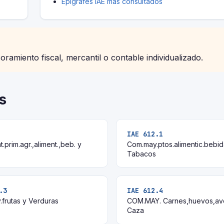
Epígrafes IAE más consultados
soramiento fiscal, mercantil o contable individualizado.
s
IAE 612.1
.prim.agr.,aliment.,beb. y
Com.may.ptos.alimentic.bebid
Tabacos
.3
IAE 612.4
frutas y Verduras
COM.MAY. Carnes,huevos,av
Caza