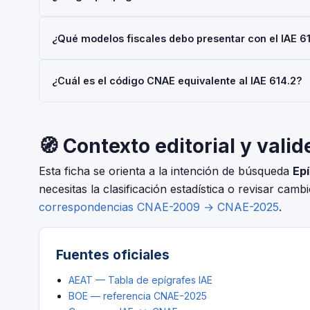
mediante el Modelo 036 o 037.
Las personas físicas (autónomos) están siempre exentas 
¿Qué modelos fiscales debo presentar con el IAE 6
€/año también están exentas. No obstante, el alta en el I
Depende de tu régimen y actividad, pero en general: Mod
¿Cuál es el código CNAE equivalente al IAE 614.2?
Consulta con tu asesor fiscal para tu situación concreta.
El IAE y el CNAE son clasificaciones complementarias p
CNAE-2025 que corresponde al epígrafe 614.2 — Com.ma
🧭 Contexto editorial y valid
Esta ficha se orienta a la intención de búsqueda
Epí
necesitas la clasificación estadística o revisar camb
correspondencias CNAE-2009 → CNAE-2025
.
Fuentes oficiales
AEAT — Tabla de epígrafes IAE
BOE — referencia CNAE-2025