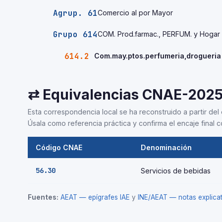
Agrup. 61
Comercio al por Mayor
Grupo 614
COM. Prod.farmac., PERFUM. y Hogar
614.2
Com.may.ptos.perfumeria,drogueria
⇄ Equivalencias CNAE-202
Esta correspondencia local se ha reconstruido a partir del 
Úsala como referencia práctica y confirma el encaje final co
Código CNAE
Denominación
56.30
Servicios de bebidas
Fuentes:
AEAT — epígrafes IAE
y
INE/AEAT — notas explic