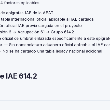
 factores aplicables.
l de epígrafes IAE de la AEAT
tabla internacional oficial aplicable al IAE cargada
ón oficial IAE previa cargada en el proyecto
isión 6 → Agrupación 61 → Grupo 614.2
 oficial de umbral enlazada específicamente a este epígraf
or
— Sin nomenclatura aduanera oficial aplicable al IAE ca
 No se ha cargado una tabla legacy nacional adicional
e IAE 614.2
eria' — pertenece a la Actividades Empresariales del Impuesto sob
 Toda empresa o autónomo que realice esta actividad debe darse de