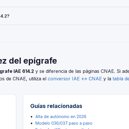
del pago del IAE. Las sociedades con cifra de negocios inferior a 
14.2?
AE es obligatoria para todos al iniciar la actividad económica.
elo 036/037 (alta), Modelo 303 (IVA trimestral), Modelo 130 o 131 
ero distintas. Usa nuestro conversor IAE↔CNAE para encontrar el c
y.ptos.perfumeria,drogueria.
ez del epígrafe
grafe IAE 614.2
y se diferencia de las páginas CNAE. Si a
ios de CNAE, utiliza el
conversor IAE ↔ CNAE
y la
tabla d
Guías relacionadas
Alta de autónomo en 2026
Modelo 036/037 paso a paso