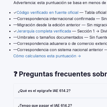
Advertencia: esta puntuación se basa en menos de 4
✓
Código verificado en fuente oficial
— Tabla oficia
—
Correspondencia internacional confirmada
— Sin 
—
Migración desde la edición anterior
— Sin migraci
✓
Jerarquía completa verificada
— Sección 1 → Div
—
Umbrales o tamaños documentados
— Sin fuente
—
Correspondencia aduanera o de comercio exteri
—
Correspondencia con sistema nacional anterior
—
Cómo calculamos esta puntuación →
❓ Preguntas frecuentes sobr
¿Qué es el epígrafe IAE 614.2?
El epígrafe IAE 614.2 — 'Com.may.ptos.perfumeria,drogu
¿Tengo que pagar el IAE 614.2?
Actividades Económicas (IAE), gestionado por la AEAT.