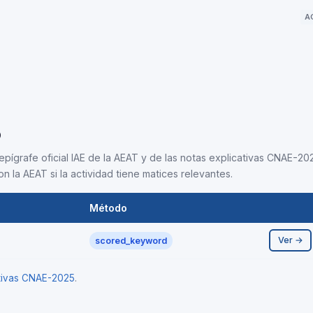
A
5
epígrafe oficial IAE de la AEAT y de las notas explicativas CNAE-202
n la AEAT si la actividad tiene matices relevantes.
Método
Ver →
scored_keyword
ativas CNAE-2025
.