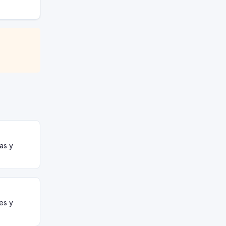
as y
es y