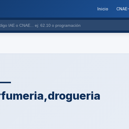
Inicio
CNAE
 —
fumeria,drogueria