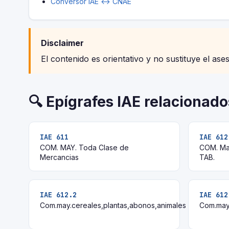
Conversor IAE ↔ CNAE
Disclaimer
El contenido es orientativo y no sustituye el ase
🔍 Epígrafes IAE relacionado
IAE 611
IAE 612
COM. MAY. Toda Clase de
COM. Mat
Mercancias
TAB.
IAE 612.2
IAE 612
Com.may.cereales,plantas,abonos,animales
Com.may.