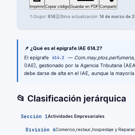
Imprimir
Copiar código
Guardar en PDF
Compartir
📁
Grupo:
614
🗓️
Última actualización:
14 de marzo de 
📌 ¿Qué es el epígrafe IAE 614.2?
El epígrafe
—
Com.may.ptos.perfumeria,
614.2
(IAE), gestionado por la Agencia Tributaria (A
debe darse de alta en el IAE, aunque la mayoría
📂 Clasificación jerárquica
Sección 1
Actividades Empresariales
División 6
Comercio,restaur.,hospedaje y Reparac