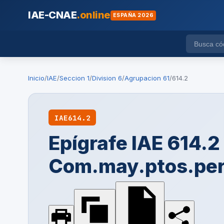
IAE-CNAE
.online
ESPAÑA 2026
Inicio
/
IAE
/
Seccion 1
/
Division 6
/
Agrupacion 61
/
614.2
IAE
614.2
Epígrafe IAE 614.2
Com.may.ptos.per