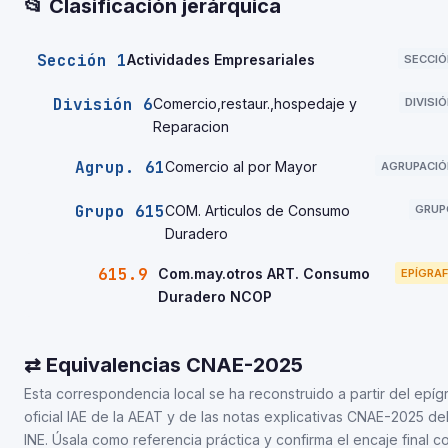
📂 Clasificación jerárquica
Sección 1
Actividades Empresariales
SECCIÓ
División 6
Comercio,restaur.,hospedaje y
DIVISI
Reparacion
Agrup. 61
Comercio al por Mayor
AGRUPACIÓ
Grupo 615
COM. Articulos de Consumo
GRUP
Duradero
615.9
Com.may.otros ART. Consumo
EPÍGRAF
Duradero NCOP
⇄ Equivalencias CNAE-2025
Esta correspondencia local se ha reconstruido a partir del epíg
oficial IAE de la AEAT y de las notas explicativas CNAE-2025 de
INE. Úsala como referencia práctica y confirma el encaje final co