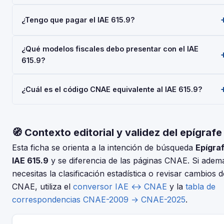
El epígrafe IAE 615.9 — 'Com.may.otros ART. Consumo
¿Tengo que pagar el IAE 615.9?
Duradero NCOP' — pertenece a la Actividades Empresariale
del Impuesto sobre Actividades Económicas (IAE), gestionad
Las personas físicas (autónomos) están siempre exentas del
por la AEAT. Toda empresa o autónomo que realice esta
¿Qué modelos fiscales debo presentar con el IAE
pago del IAE. Las sociedades con cifra de negocios inferior 
actividad debe darse de alta mediante el Modelo 036 o 037.
615.9?
1.000.000 €/año también están exentas. No obstante, el alta
en el IAE es obligatoria para todos al iniciar la actividad
Depende de tu régimen y actividad, pero en general: Model
económica.
¿Cuál es el código CNAE equivalente al IAE 615.9?
036/037 (alta), Modelo 303 (IVA trimestral), Modelo 130 o 131
(IRPF). Consulta con tu asesor fiscal para tu situación
El IAE y el CNAE son clasificaciones complementarias pero
concreta.
distintas. Usa nuestro conversor IAE↔CNAE para encontrar e
🧭 Contexto editorial y validez del epígrafe
código CNAE-2025 que corresponde al epígrafe 615.9 —
Com.may.otros ART. Consumo Duradero NCOP.
Esta ficha se orienta a la intención de búsqueda
Epígra
IAE 615.9
y se diferencia de las páginas CNAE. Si adem
necesitas la clasificación estadística o revisar cambios d
CNAE, utiliza el
conversor IAE ↔ CNAE
y la
tabla de
correspondencias CNAE-2009 → CNAE-2025
.