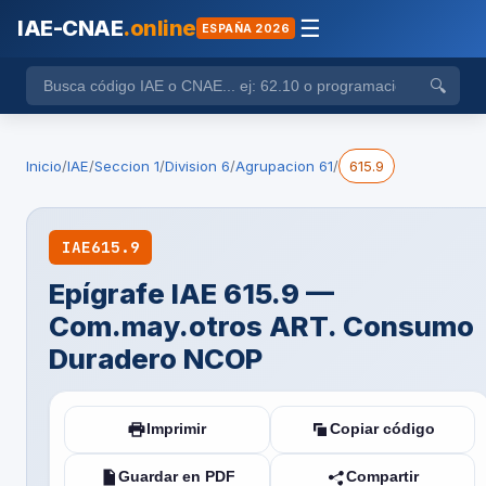
IAE-CNAE
.online
☰
ESPAÑA 2026
🔍
Inicio
/
IAE
/
Seccion 1
/
Division 6
/
Agrupacion 61
/
615.9
IAE
615.9
Epígrafe IAE 615.9 —
Com.may.otros ART. Consumo
Duradero NCOP
Imprimir
Copiar código
Guardar en PDF
Compartir