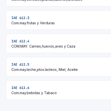
IAE 612.3
Com.may.frutas y Verduras
IAE 612.4
COM.MAY. Carnes,huevos,aves y Caza
IAE 612.5
Com.may.leche,ptos.lacteos, Miel, Aceite
IAE 612.6
Com.may.bebidas y Tabaco