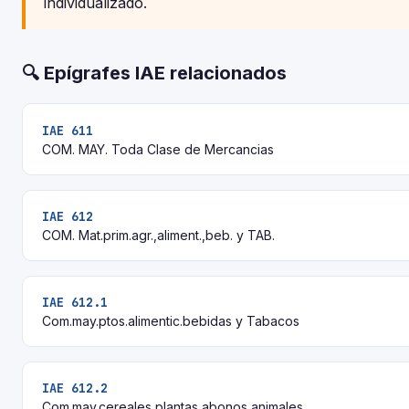
individualizado.
🔍 Epígrafes IAE relacionados
IAE 611
COM. MAY. Toda Clase de Mercancias
IAE 612
COM. Mat.prim.agr.,aliment.,beb. y TAB.
IAE 612.1
Com.may.ptos.alimentic.bebidas y Tabacos
IAE 612.2
Com.may.cereales,plantas,abonos,animales