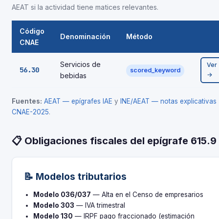
AEAT si la actividad tiene matices relevantes.
Código
Denominación
Método
CNAE
Servicios de
Ver
56.30
scored_keyword
→
bebidas
Fuentes:
AEAT — epígrafes IAE
y
INE/AEAT — notas explicativas
CNAE-2025
.
📋 Obligaciones fiscales del epígrafe 615.9
📝 Modelos tributarios
Modelo 036/037
— Alta en el Censo de empresarios
Modelo 303
— IVA trimestral
Modelo 130
— IRPF pago fraccionado (estimación