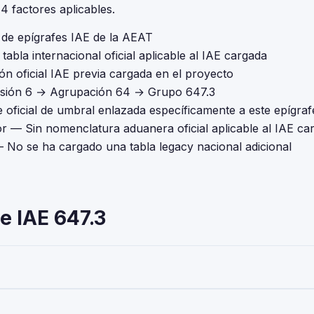
 factores aplicables.
l de epígrafes IAE de la AEAT
tabla internacional oficial aplicable al IAE cargada
ón oficial IAE previa cargada en el proyecto
isión 6 → Agrupación 64 → Grupo 647.3
 oficial de umbral enlazada específicamente a este epígraf
or
— Sin nomenclatura aduanera oficial aplicable al IAE ca
 No se ha cargado una tabla legacy nacional adicional
e IAE 647.3
 - 399 M2' — pertenece a la Actividades Empresariales del Impuesto
 Toda empresa o autónomo que realice esta actividad debe darse de