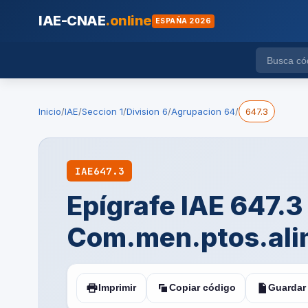
IAE-CNAE
.online
ESPAÑA 2026
Inicio
/
IAE
/
Seccion 1
/
Division 6
/
Agrupacion 64
/
647.3
IAE
647.3
Epígrafe IAE 647.3
Com.men.ptos.alim
Imprimir
Copiar código
Guardar