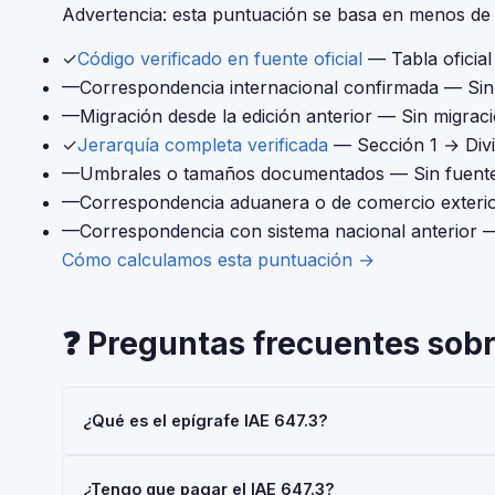
Advertencia: esta puntuación se basa en menos de 4
✓
Código verificado en fuente oficial
— Tabla oficia
—
Correspondencia internacional confirmada
— Sin 
—
Migración desde la edición anterior
— Sin migraci
✓
Jerarquía completa verificada
— Sección 1 → Div
—
Umbrales o tamaños documentados
— Sin fuente
—
Correspondencia aduanera o de comercio exteri
—
Correspondencia con sistema nacional anterior
—
Cómo calculamos esta puntuación →
❓ Preguntas frecuentes sobr
¿Qué es el epígrafe IAE 647.3?
El epígrafe IAE 647.3 — 'Com.men.ptos.alimenticios 120
¿Tengo que pagar el IAE 647.3?
Actividades Económicas (IAE), gestionado por la AEAT.