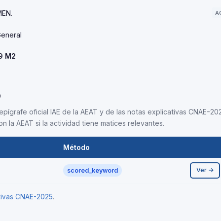
MEN.
A
eneral
99 M2
5
epígrafe oficial IAE de la AEAT y de las notas explicativas CNAE-202
n la AEAT si la actividad tiene matices relevantes.
Método
Ver →
scored_keyword
ativas CNAE-2025
.