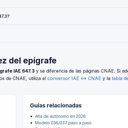
del pago del IAE. Las sociedades con cifra de negocios inferior a 
47.3?
AE es obligatoria para todos al iniciar la actividad económica.
elo 036/037 (alta), Modelo 303 (IVA trimestral), Modelo 130 o 131 
ero distintas. Usa nuestro conversor IAE↔CNAE para encontrar el c
n.ptos.alimenticios 120 - 399 M2.
ez del epígrafe
grafe IAE 647.3
y se diferencia de las páginas CNAE. Si a
ios de CNAE, utiliza el
conversor IAE ↔ CNAE
y la
tabla d
Guías relacionadas
Alta de autónomo en 2026
Modelo 036/037 paso a paso