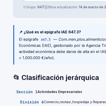
📁
Grupo:
647
🗓️
Última actualización:
14 de marzo de 
📌 ¿Qué es el epígrafe IAE 647.3?
El epígrafe
—
Com.men.ptos.alimenticio
647.3
Económicas (IAE), gestionado por la Agencia T
actividad económica debe darse de alta en el IA
< 1.000.000 €/año).
📂 Clasificación jerárquica
Sección 1
Actividades Empresariales
División 6
Comercio,restaur.,hospedaje y Reparac