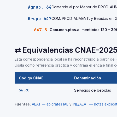
Agrup. 64
Comercio al por Menor de PROD. ALI
Grupo 647
COM. PROD. ALIMENT. y Bebidas en G
647.3
Com.men.ptos.alimenticios 120 - 3
⇄ Equivalencias CNAE-202
Esta correspondencia local se ha reconstruido a partir del 
Úsala como referencia práctica y confirma el encaje final co
Código CNAE
Denominación
56.30
Servicios de bebidas
Fuentes:
AEAT — epígrafes IAE
y
INE/AEAT — notas explic