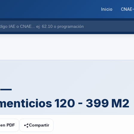
Inicio
CNAE
 —
enticios 120 - 399 M2
 en PDF
Compartir