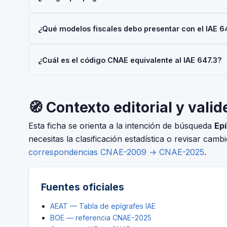
mediante el Modelo 036 o 037.
Las personas físicas (autónomos) están siempre exentas 
¿Qué modelos fiscales debo presentar con el IAE 6
€/año también están exentas. No obstante, el alta en el I
Depende de tu régimen y actividad, pero en general: Mod
¿Cuál es el código CNAE equivalente al IAE 647.3?
Consulta con tu asesor fiscal para tu situación concreta.
El IAE y el CNAE son clasificaciones complementarias p
CNAE-2025 que corresponde al epígrafe 647.3 — Com.me
🧭 Contexto editorial y valid
Esta ficha se orienta a la intención de búsqueda
Epí
necesitas la clasificación estadística o revisar camb
correspondencias CNAE-2009 → CNAE-2025
.
Fuentes oficiales
AEAT — Tabla de epígrafes IAE
BOE — referencia CNAE-2025