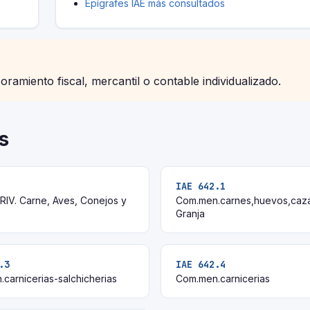
Epígrafes IAE más consultados
soramiento fiscal, mercantil o contable individualizado.
s
IAE 642.1
IV. Carne, Aves, Conejos y
Com.men.carnes,huevos,caz
Granja
.3
IAE 642.4
carnicerias-salchicherias
Com.men.carnicerias