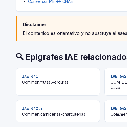
Conversor IAE ↔ CNAE
Disclaimer
El contenido es orientativo y no sustituye el ase
🔍 Epígrafes IAE relacionado
IAE 641
IAE 642
Com.men.frutas,verduras
COM. DER
Caza
IAE 642.2
IAE 642
Com.men.carnicerias-charcuterias
Com.men.