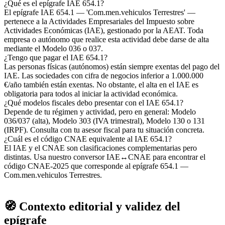
¿Qué es el epígrafe IAE 654.1?
El epígrafe IAE 654.1 — 'Com.men.vehiculos Terrestres' —
pertenece a la Actividades Empresariales del Impuesto sobre
Actividades Económicas (IAE), gestionado por la AEAT. Toda
empresa o autónomo que realice esta actividad debe darse de alta
mediante el Modelo 036 o 037.
¿Tengo que pagar el IAE 654.1?
Las personas físicas (autónomos) están siempre exentas del pago del
IAE. Las sociedades con cifra de negocios inferior a 1.000.000
€/año también están exentas. No obstante, el alta en el IAE es
obligatoria para todos al iniciar la actividad económica.
¿Qué modelos fiscales debo presentar con el IAE 654.1?
Depende de tu régimen y actividad, pero en general: Modelo
036/037 (alta), Modelo 303 (IVA trimestral), Modelo 130 o 131
(IRPF). Consulta con tu asesor fiscal para tu situación concreta.
¿Cuál es el código CNAE equivalente al IAE 654.1?
El IAE y el CNAE son clasificaciones complementarias pero
distintas. Usa nuestro conversor IAE↔CNAE para encontrar el
código CNAE-2025 que corresponde al epígrafe 654.1 —
Com.men.vehiculos Terrestres.
🧭 Contexto editorial y validez del
epígrafe