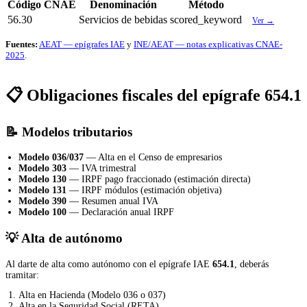
Código CNAE
Denominación
Método
56.30
Servicios de bebidas
scored_keyword
Ver →
Fuentes:
AEAT — epígrafes IAE
y
INE/AEAT — notas explicativas CNAE-
2025
.
📋 Obligaciones fiscales del epígrafe 654.1
📝 Modelos tributarios
Modelo 036/037
— Alta en el Censo de empresarios
Modelo 303
— IVA trimestral
Modelo 130
— IRPF pago fraccionado (estimación directa)
Modelo 131
— IRPF módulos (estimación objetiva)
Modelo 390
— Resumen anual IVA
Modelo 100
— Declaración anual IRPF
💡 Alta de autónomo
Al darte de alta como autónomo con el epígrafe IAE
654.1
, deberás
tramitar:
Alta en Hacienda (Modelo 036 o 037)
Alta en la Seguridad Social (RETA)