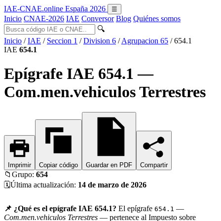
IAE-CNAE
.online
España 2026
☰
Inicio
CNAE-2026
IAE
Conversor
Blog
Quiénes somos
🔍
Inicio
/
IAE
/
Seccion 1
/
Division 6
/
Agrupacion 65
/
654.1
IAE
654.1
Epígrafe IAE 654.1 —
Com.men.vehiculos Terrestres
Imprimir
Copiar código
Guardar en PDF
Compartir
📁
Grupo:
654
🗓️
Última actualización:
14 de marzo de 2026
📌 ¿Qué es el epígrafe IAE 654.1?
El epígrafe
—
654.1
Com.men.vehiculos Terrestres
— pertenece al Impuesto sobre