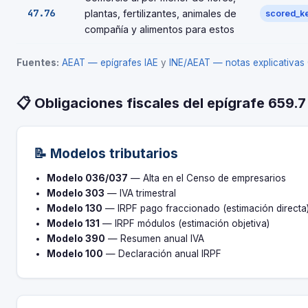
47.76
plantas, fertilizantes, animales de
scored_k
compañía y alimentos para estos
Fuentes:
AEAT — epígrafes IAE
y
INE/AEAT — notas explicativa
📋 Obligaciones fiscales del epígrafe 659.7
📝 Modelos tributarios
Modelo 036/037
— Alta en el Censo de empresarios
Modelo 303
— IVA trimestral
Modelo 130
— IRPF pago fraccionado (estimación directa
Modelo 131
— IRPF módulos (estimación objetiva)
Modelo 390
— Resumen anual IVA
Modelo 100
— Declaración anual IRPF