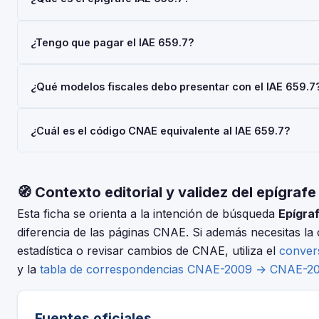
El epígrafe IAE 659.7 — 'Com.men.semillas,abonos,flores,pl
¿Tengo que pagar el IAE 659.7?
a la Actividades Empresariales del Impuesto sobre Activida
(IAE), gestionado por la AEAT. Toda empresa o autónomo que
Las personas físicas (autónomos) están siempre exentas del 
actividad debe darse de alta mediante el Modelo 036 o 037.
¿Qué modelos fiscales debo presentar con el IAE 659.7
sociedades con cifra de negocios inferior a 1.000.000 €/año
exentas. No obstante, el alta en el IAE es obligatoria para todos
Depende de tu régimen y actividad, pero en general: Modelo
actividad económica.
¿Cuál es el código CNAE equivalente al IAE 659.7?
Modelo 303 (IVA trimestral), Modelo 130 o 131 (IRPF). Consult
fiscal para tu situación concreta.
El IAE y el CNAE son clasificaciones complementarias pero dis
conversor IAE↔CNAE para encontrar el código CNAE-2025 
🧭 Contexto editorial y validez del epígrafe
al epígrafe 659.7 — Com.men.semillas,abonos,flores,plantas.
Esta ficha se orienta a la intención de búsqueda
Epígra
diferencia de las páginas CNAE. Si además necesitas la c
estadística o revisar cambios de CNAE, utiliza el
conve
y la
tabla de correspondencias CNAE-2009 → CNAE-2
Fuentes oficiales