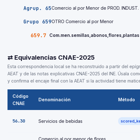
Agrup. 65
Comercio al por Menor de PROD. INDUST.
Grupo 659
OTRO Comercio al por Menor
659.7
Com.men.semillas,abonos,flores,plantas
⇄ Equivalencias CNAE-2025
Esta correspondencia local se ha reconstruido a partir del epígra
AEAT y de las notas explicativas CNAE-2025 del INE. Úsala com
y confirma el encaje final con la AEAT si la actividad tiene matic
Código
Denominación
Método
CNAE
56.30
Servicios de bebidas
scored_k
Comercio al por menor de flores,