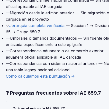
—
Correspondencia internacional confirmada
— Sin tabl
oficial aplicable al IAE cargada
—
Migración desde la edición anterior
— Sin migración of
cargada en el proyecto
✓
Jerarquía completa verificada
— Sección 1 → Divisió
65 → Grupo 659.7
—
Umbrales o tamaños documentados
— Sin fuente ofi
enlazada específicamente a este epígrafe
—
Correspondencia aduanera o de comercio exterior
—
aduanera oficial aplicable al IAE cargada
—
Correspondencia con sistema nacional anterior
— No
una tabla legacy nacional adicional
Cómo calculamos esta puntuación →
❓ Preguntas frecuentes sobre IAE 659.7
¿Qué es el epígrafe IAE 659.7?