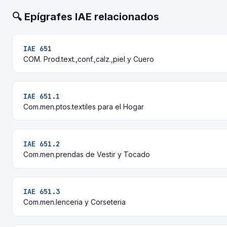
🔍 Epígrafes IAE relacionados
IAE 651
COM. Prod.text.,conf.,calz.,piel y Cuero
IAE 651.1
Com.men.ptos.textiles para el Hogar
IAE 651.2
Com.men.prendas de Vestir y Tocado
IAE 651.3
Com.men.lenceria y Corseteria