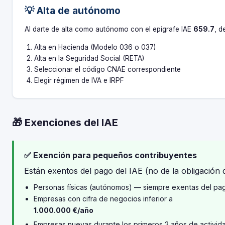
💡 Alta de autónomo
Al darte de alta como autónomo con el epígrafe IAE
659.7
, d
Alta en Hacienda (Modelo 036 o 037)
Alta en la Seguridad Social (RETA)
Seleccionar el código CNAE correspondiente
Elegir régimen de IVA e IRPF
🎁 Exenciones del IAE
✅ Exención para pequeños contribuyentes
Están exentos del pago del IAE (no de la obligación d
Personas físicas (autónomos) — siempre exentas del pa
Empresas con cifra de negocios inferior a
1.000.000 €/año
Empresas nuevas durante los primeros 2 años de activid