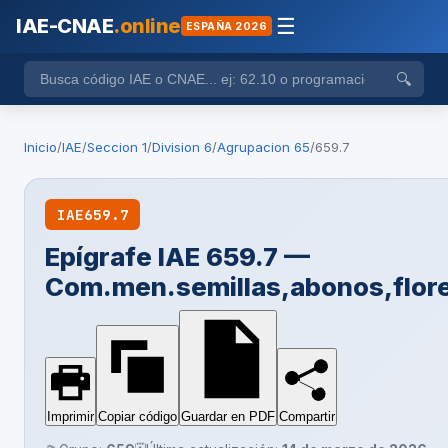
IAE-CNAE
.online
☰
ESPAÑA 2026
🔍
Inicio
/
IAE
/
Seccion 1
/
Division 6
/
Agrupacion 65
/
659.7
IAE
659.7
Epígrafe IAE 659.7 —
Com.men.semillas,abonos,flore
Imprimir
Copiar código
Guardar en PDF
Compartir