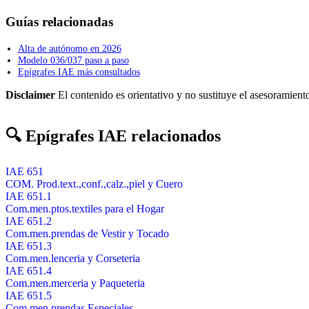
Guías relacionadas
Alta de autónomo en 2026
Modelo 036/037 paso a paso
Epígrafes IAE más consultados
Disclaimer
El contenido es orientativo y no sustituye el asesoramiento
🔍 Epígrafes IAE relacionados
IAE 651
COM. Prod.text.,conf.,calz.,piel y Cuero
IAE 651.1
Com.men.ptos.textiles para el Hogar
IAE 651.2
Com.men.prendas de Vestir y Tocado
IAE 651.3
Com.men.lenceria y Corseteria
IAE 651.4
Com.men.merceria y Paqueteria
IAE 651.5
Com.men.prendas Especiales