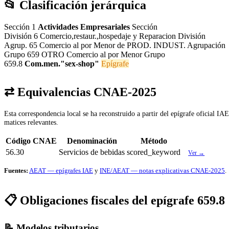
📂 Clasificación jerárquica
Sección 1
Actividades Empresariales
Sección
División 6
Comercio,restaur.,hospedaje y Reparacion
División
Agrup. 65
Comercio al por Menor de PROD. INDUST.
Agrupación
Grupo 659
OTRO Comercio al por Menor
Grupo
659.8
Com.men."sex-shop"
Epígrafe
⇄ Equivalencias CNAE-2025
Esta correspondencia local se ha reconstruido a partir del epígrafe oficial I
matices relevantes.
Código CNAE
Denominación
Método
56.30
Servicios de bebidas
scored_keyword
Ver →
Fuentes:
AEAT — epígrafes IAE
y
INE/AEAT — notas explicativas CNAE-2025
.
📋 Obligaciones fiscales del epígrafe 659.8
📝 Modelos tributarios