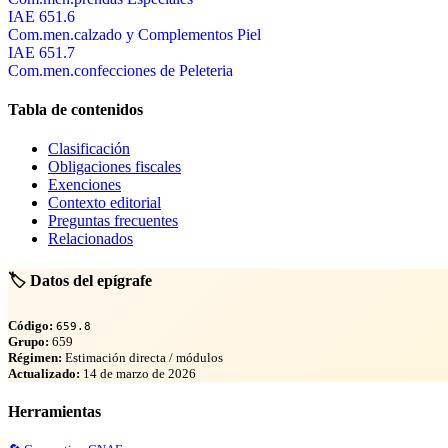
IAE 651.6
Com.men.calzado y Complementos Piel
IAE 651.7
Com.men.confecciones de Peleteria
Tabla de contenidos
Clasificación
Obligaciones fiscales
Exenciones
Contexto editorial
Preguntas frecuentes
Relacionados
🏷️ Datos del epígrafe
Código:
659.8
Grupo:
659
Régimen:
Estimación directa / módulos
Actualizado:
14 de marzo de 2026
Herramientas