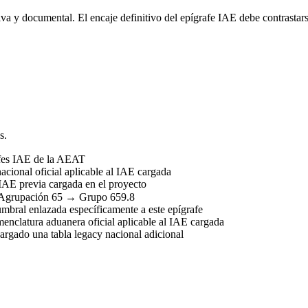
va y documental. El encaje definitivo del epígrafe IAE debe contrastars
s.
afes IAE de la AEAT
acional oficial aplicable al IAE cargada
IAE previa cargada en el proyecto
Agrupación 65 → Grupo 659.8
umbral enlazada específicamente a este epígrafe
nclatura aduanera oficial aplicable al IAE cargada
rgado una tabla legacy nacional adicional