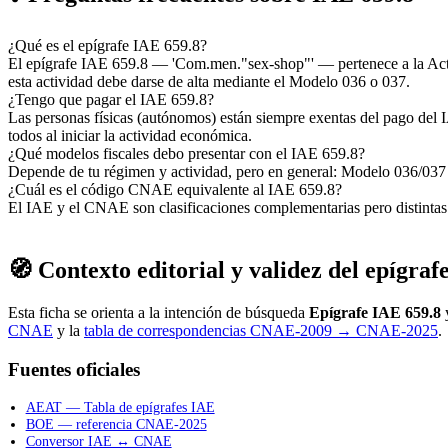
¿Qué es el epígrafe IAE 659.8?
El epígrafe IAE 659.8 — 'Com.men."sex-shop"' — pertenece a la Act
esta actividad debe darse de alta mediante el Modelo 036 o 037.
¿Tengo que pagar el IAE 659.8?
Las personas físicas (autónomos) están siempre exentas del pago del I
todos al iniciar la actividad económica.
¿Qué modelos fiscales debo presentar con el IAE 659.8?
Depende de tu régimen y actividad, pero en general: Modelo 036/037 (
¿Cuál es el código CNAE equivalente al IAE 659.8?
El IAE y el CNAE son clasificaciones complementarias pero distin
🧭 Contexto editorial y validez del epígraf
Esta ficha se orienta a la intención de búsqueda
Epígrafe IAE 659.8
y
CNAE
y la
tabla de correspondencias CNAE-2009 → CNAE-2025
.
Fuentes oficiales
AEAT — Tabla de epígrafes IAE
BOE — referencia CNAE-2025
Conversor IAE ↔ CNAE