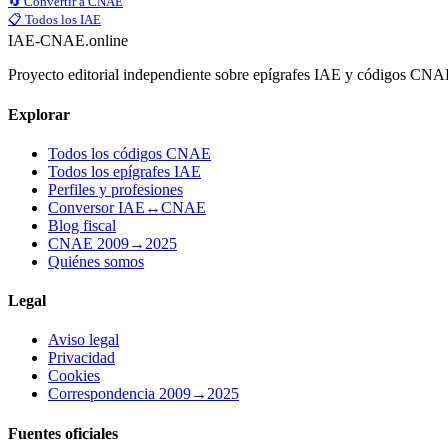
🔄 Convertir a CNAE
📋 Todos los IAE
IAE-CNAE
.online
Proyecto editorial independiente sobre epígrafes IAE y códigos CN
Explorar
Todos los códigos CNAE
Todos los epígrafes IAE
Perfiles y profesiones
Conversor IAE↔CNAE
Blog fiscal
CNAE 2009→2025
Quiénes somos
Legal
Aviso legal
Privacidad
Cookies
Correspondencia 2009→2025
Fuentes oficiales