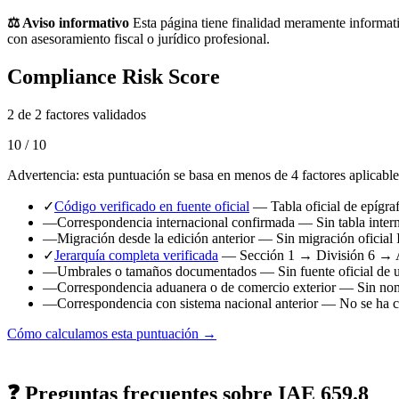
⚖️ Aviso informativo
Esta página tiene finalidad meramente informati
con asesoramiento fiscal o jurídico profesional.
Compliance Risk Score
2 de 2 factores validados
10 / 10
Advertencia: esta puntuación se basa en menos de 4 factores aplicable
✓
Código verificado en fuente oficial
— Tabla oficial de epígr
—
Correspondencia internacional confirmada
— Sin tabla intern
—
Migración desde la edición anterior
— Sin migración oficial 
✓
Jerarquía completa verificada
— Sección 1 → División 6 → 
—
Umbrales o tamaños documentados
— Sin fuente oficial de 
—
Correspondencia aduanera o de comercio exterior
— Sin nome
—
Correspondencia con sistema nacional anterior
— No se ha ca
Cómo calculamos esta puntuación →
❓ Preguntas frecuentes sobre IAE 659.8