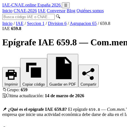
IAE-CNAE
.online
España 2026
☰
Inicio
CNAE-2026
IAE
Conversor
Blog
Quiénes somos
🔍
Inicio
/
IAE
/
Seccion 1
/
Division 6
/
Agrupacion 65
/
659.8
IAE
659.8
Epígrafe IAE 659.8 — Com.men
Imprimir
Copiar código
Guardar en PDF
Compartir
📁
Grupo:
659
🗓️
Última actualización:
14 de marzo de 2026
📌 ¿Qué es el epígrafe IAE 659.8?
El epígrafe
—
Com.men."
659.8
empresa que inicie una actividad económica debe darse de alta en el 